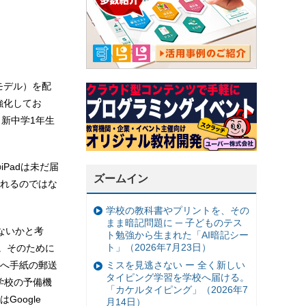
モデル）を配
強化してお
、新中学1年生
Padは未だ届
ズームイン
れるのではな
学校の教科書やプリントを、その
まま暗記問題に ─ 子どものテス
ないかと考
ト勉強から生まれた「AI暗記シー
ト」（2026年7月23日）
。そのために
へ手紙の郵送
ミスを見逃さない ー 全く新しい
タイピング学習を学校へ届ける。
、学校の予備機
「カケルタイピング」（2026年7
oogle
月14日）