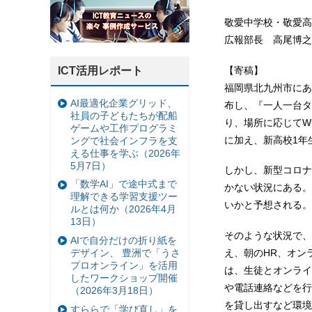
敬愛中学校・敬愛高
広報部長 高尾博之
【寄稿】
ICT活用レポート
福岡県北九州市にあ
AI最適化企業グリッド、
布し、『一人一台タ
社員の子どもたちが配船
り、場所に応じてW
ゲームや工作プログラミ
に加え、新高校1年
ングで社会インフラを支
える仕事を学ぶ（2026年
5月7日）
しかし、新型コロナ
「数学AI」で途中式まで
かない状況にある。
理解できる学習支援ツー
いかと予想される。
ルとは何か（2026年4月
13日）
そのような状況で、
AIで自分だけの折り紙を
デザイン、 豊洲で「うさ
え、朝のHR、オン
プロオンライン」を活用
は、生徒とオンライ
したワークショップ開催
や電話連絡などを行い
（2026年3月18日）
を貸し出すなど環境
すららで「学び直し」を