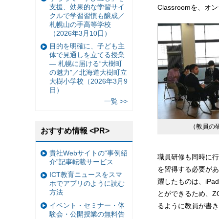
支援、効果的な学習サイ
Classroomを
クルで学習習慣も醸成／
札幌山の手高等学校
（2026年3月10日）
目的を明確に、子ども主
体で見通しを立てる授業
— 札幌に届ける“大樹町
の魅力”／北海道大樹町立
大樹小学校（2026年3月9
日）
一覧 >>
（教員の
おすすめ情報 <PR>
貴社Webサイトの“事例紹
職員研修も同時に行
介”記事転載サービス
を習得する必要があ
ICT教育ニュースをスマ
躍したものは、iPad
ホでアプリのように読む
方法
とができるため、ZO
イベント・セミナー・体
るように教員が書き
験会・公開授業の無料告