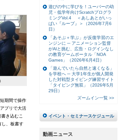
遊びの中に学びを！ユーバーの幼
児・低学年向けScratchプログラ
ミングVol.4 ＜あしあとがいっ
ぱい『ループ』＞（2026年7月6
日）
「あそぶ＋学ぶ」が反復学習のエ
ンジンに ─ アニメーション監督
がAIと挑む、広告・ログインなし
の教育ゲームポータル「NOA
Games」（2026年6月4日）
「遊んでいたら自然と速くなる」
を学校へ ─ 大学1年生が個人開発
した対戦型タイピング練習サイト
）
「タイピング無双」（2026年5月
29日）
ズームイン一覧 >>
短期間で操作
アプリで大活
イベント・セミナースケジュール
直接書き込むこ
共有し、板書す
動画ニュース