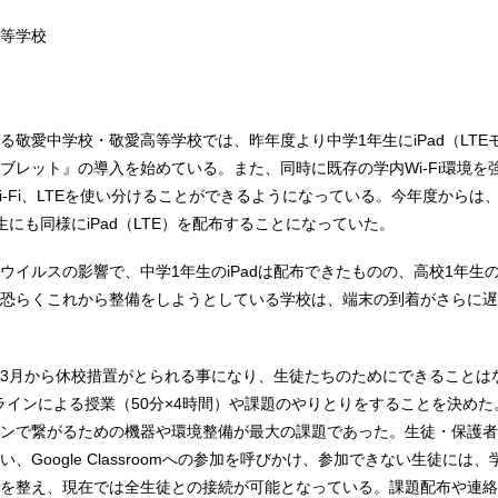
等学校
る敬愛中学校・敬愛高等学校では、昨年度より中学1年生にiPad（LTE
ブレット』の導入を始めている。また、同時に既存の学内Wi-Fi環境を
i-Fi、LTEを使い分けることができるようになっている。今年度からは
生にも同様にiPad（LTE）を配布することになっていた。
ウイルスの影響で、中学1年生のiPadは配布できたものの、高校1年生のi
恐らくこれから整備をしようとしている学校は、端末の到着がさらに遅
3月から休校措置がとられる事になり、生徒たちのためにできることは
ラインによる授業（50分×4時間）や課題のやりとりをすることを決めた
ンで繋がるための機器や環境整備が最大の課題であった。生徒・保護者
、Google Classroomへの参加を呼びかけ、参加できない生徒には
を整え、現在では全生徒との接続が可能となっている。課題配布や連絡はG