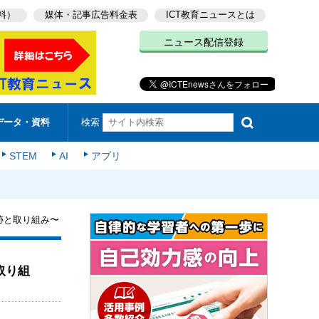
料）
媒体・記事広告料金表
ICT教育ニュースとは
ニュース配信登録
検索
データ・資料
STEM
AI
アプリ
める軌跡と取り組み〜
と取り組