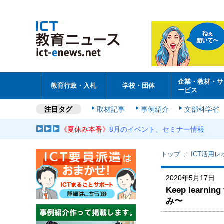
企業・教材・サ
教育行政・入札
学校・団体
ービス
注目タグ
取材記事
事例紹介
文部科学省
《夏休み本番》
8月のイベント、セミナー情報
トップ
ICT活用レ
2020年5月17日
Keep lear
み〜