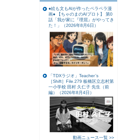
●絵も文もAIが作ったペラペラ漫
画● 【ちゃのまのAIプロト】 第0
話「我が家に『理屈』がやってき
た！」（2026年8月6日）
「TDXラジオ」Teacher’s
［Shift］File.279 板橋区立志村第
一小学校 田村 久仁子 先生（前
編）（2026年8月4日）
動画ニュース一覧 >>