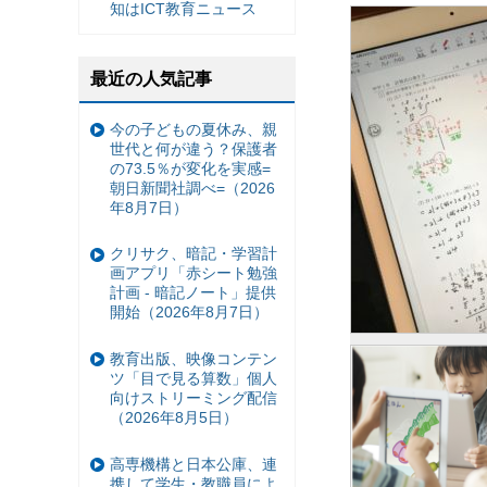
知はICT教育ニュース
最近の人気記事
今の子どもの夏休み、親
世代と何が違う？保護者
の73.5％が変化を実感=
朝日新聞社調べ=（2026
年8月7日）
クリサク、暗記・学習計
画アプリ「赤シート勉強
計画 - 暗記ノート」提供
開始（2026年8月7日）
教育出版、映像コンテン
ツ「目で見る算数」個人
向けストリーミング配信
（2026年8月5日）
高専機構と日本公庫、連
携して学生・教職員によ