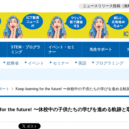
ニュースリリース投稿（無
STEM・プログラ
イベント・セミ
先生サポート
ミング
ナー
総務省
イベント
セミナー
英語
プログラミング
ポート
Keep learning for the future! 〜休校中の子供たちの学びを進
ning for the future! 〜休校中の子供たちの学びを進める軌跡