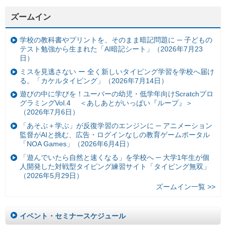
ズームイン
学校の教科書やプリントを、そのまま暗記問題に ─ 子どもの
テスト勉強から生まれた「AI暗記シート」（2026年7月23
日）
ミスを見逃さない ー 全く新しいタイピング学習を学校へ届け
る。「カケルタイピング」（2026年7月14日）
遊びの中に学びを！ユーバーの幼児・低学年向けScratchプロ
グラミングVol.4 ＜あしあとがいっぱい『ループ』＞
（2026年7月6日）
「あそぶ＋学ぶ」が反復学習のエンジンに ─ アニメーション
監督がAIと挑む、広告・ログインなしの教育ゲームポータル
「NOA Games」（2026年6月4日）
「遊んでいたら自然と速くなる」を学校へ ─ 大学1年生が個
人開発した対戦型タイピング練習サイト「タイピング無双」
（2026年5月29日）
ズームイン一覧 >>
イベント・セミナースケジュール