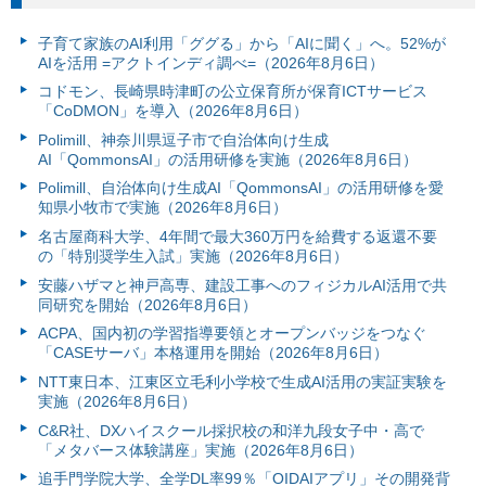
子育て家族のAI利用「ググる」から「AIに聞く」へ。52%が
AIを活用 =アクトインディ調べ=（2026年8月6日）
コドモン、長崎県時津町の公立保育所が保育ICTサービス
「CoDMON」を導入（2026年8月6日）
Polimill、神奈川県逗子市で自治体向け生成
AI「QommonsAI」の活用研修を実施（2026年8月6日）
Polimill、自治体向け生成AI「QommonsAI」の活用研修を愛
知県小牧市で実施（2026年8月6日）
名古屋商科大学、4年間で最大360万円を給費する返還不要
の「特別奨学生入試」実施（2026年8月6日）
安藤ハザマと神戸高専、建設工事へのフィジカルAI活用で共
同研究を開始（2026年8月6日）
ACPA、国内初の学習指導要領とオープンバッジをつなぐ
「CASEサーバ」本格運用を開始（2026年8月6日）
NTT東日本、江東区立毛利小学校で生成AI活用の実証実験を
実施（2026年8月6日）
C&R社、DXハイスクール採択校の和洋九段女子中・高で
「メタバース体験講座」実施（2026年8月6日）
追手門学院大学、全学DL率99％「OIDAIアプリ」その開発背