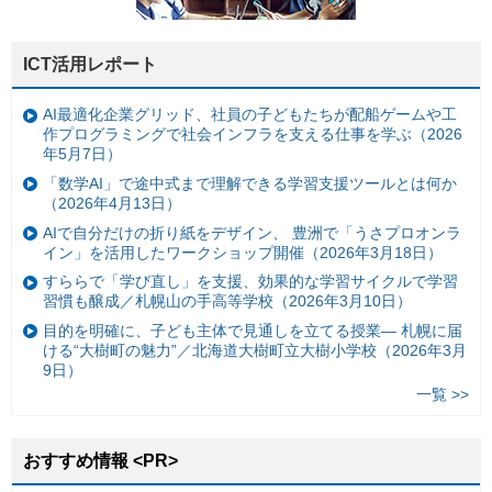
ICT活用レポート
AI最適化企業グリッド、社員の子どもたちが配船ゲームや工
作プログラミングで社会インフラを支える仕事を学ぶ（2026
年5月7日）
「数学AI」で途中式まで理解できる学習支援ツールとは何か
（2026年4月13日）
AIで自分だけの折り紙をデザイン、 豊洲で「うさプロオンラ
イン」を活用したワークショップ開催（2026年3月18日）
すららで「学び直し」を支援、効果的な学習サイクルで学習
習慣も醸成／札幌山の手高等学校（2026年3月10日）
目的を明確に、子ども主体で見通しを立てる授業— 札幌に届
ける“大樹町の魅力”／北海道大樹町立大樹小学校（2026年3月
9日）
一覧 >>
おすすめ情報 <PR>