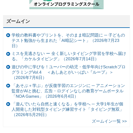
ズームイン
学校の教科書やプリントを、そのまま暗記問題に ─ 子どもの
テスト勉強から生まれた「AI暗記シート」（2026年7月23
日）
ミスを見逃さない ー 全く新しいタイピング学習を学校へ届け
る。「カケルタイピング」（2026年7月14日）
遊びの中に学びを！ユーバーの幼児・低学年向けScratchプロ
グラミングVol.4 ＜あしあとがいっぱい『ループ』＞
（2026年7月6日）
「あそぶ＋学ぶ」が反復学習のエンジンに ─ アニメーション
監督がAIと挑む、広告・ログインなしの教育ゲームポータル
「NOA Games」（2026年6月4日）
「遊んでいたら自然と速くなる」を学校へ ─ 大学1年生が個
人開発した対戦型タイピング練習サイト「タイピング無双」
（2026年5月29日）
ズームイン一覧 >>