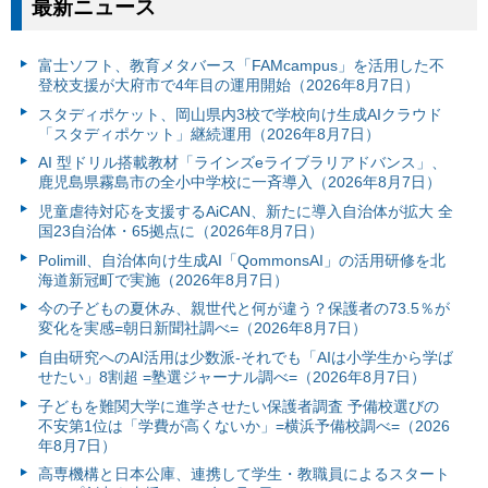
最新ニュース
富⼠ソフト、教育メタバース「FAMcampus」を活用した不
登校支援が大府市で4年目の運用開始（2026年8月7日）
スタディポケット、岡山県内3校で学校向け生成AIクラウド
「スタディポケット」継続運用（2026年8月7日）
AI 型ドリル搭載教材「ラインズeライブラリアドバンス」、
鹿児島県霧島市の全小中学校に一斉導入（2026年8月7日）
児童虐待対応を支援するAiCAN、新たに導入自治体が拡大 全
国23自治体・65拠点に（2026年8月7日）
Polimill、自治体向け生成AI「QommonsAI」の活用研修を北
海道新冠町で実施（2026年8月7日）
今の子どもの夏休み、親世代と何が違う？保護者の73.5％が
変化を実感=朝日新聞社調べ=（2026年8月7日）
自由研究へのAI活用は少数派-それでも「AIは小学生から学ば
せたい」8割超 =塾選ジャーナル調べ=（2026年8月7日）
子どもを難関大学に進学させたい保護者調査 予備校選びの
不安第1位は「学費が高くないか」=横浜予備校調べ=（2026
年8月7日）
高専機構と日本公庫、連携して学生・教職員によるスタート