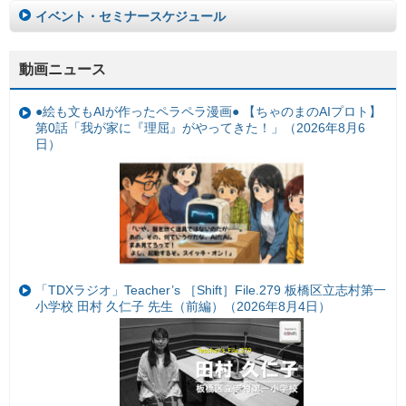
イベント・セミナースケジュール
動画ニュース
●絵も文もAIが作ったペラペラ漫画● 【ちゃのまのAIプロト】
第0話「我が家に『理屈』がやってきた！」（2026年8月6
日）
「TDXラジオ」Teacher’s ［Shift］File.279 板橋区立志村第一
小学校 田村 久仁子 先生（前編）（2026年8月4日）