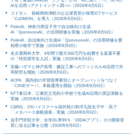
AIを活用 =アクトインディ調べ=（2026年8月6日）
コドモン、長崎県時津町の公立保育所が保育ICTサービス
「CoDMON」を導入（2026年8月6日）
Polimill、神奈川県逗子市で自治体向け生成
AI「QommonsAI」の活用研修を実施（2026年8月6日）
Polimill、自治体向け生成AI「QommonsAI」の活用研修を愛
知県小牧市で実施（2026年8月6日）
名古屋商科大学、4年間で最大360万円を給費する返還不要
の「特別奨学生入試」実施（2026年8月6日）
安藤ハザマと神戸高専、建設工事へのフィジカルAI活用で共
同研究を開始（2026年8月6日）
ACPA、国内初の学習指導要領とオープンバッジをつなぐ
「CASEサーバ」本格運用を開始（2026年8月6日）
NTT東日本、江東区立毛利小学校で生成AI活用の実証実験を
実施（2026年8月6日）
C&R社、DXハイスクール採択校の和洋九段女子中・高で
「メタバース体験講座」実施（2026年8月6日）
追手門学院大学、全学DL率99％「OIDAIアプリ」その開発背
景に迫る記事を公開（2026年8月6日）