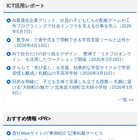
ICT活用レポート
AI最適化企業グリッド、社員の子どもたちが配船ゲームや工
作プログラミングで社会インフラを支える仕事を学ぶ（2026
年5月7日）
「数学AI」で途中式まで理解できる学習支援ツールとは何か
（2026年4月13日）
AIで自分だけの折り紙をデザイン、 豊洲で「うさプロオンラ
イン」を活用したワークショップ開催（2026年3月18日）
すららで「学び直し」を支援、効果的な学習サイクルで学習
習慣も醸成／札幌山の手高等学校（2026年3月10日）
目的を明確に、子ども主体で見通しを立てる授業— 札幌に届
ける“大樹町の魅力”／北海道大樹町立大樹小学校（2026年3月
9日）
一覧 >>
おすすめ情報 <PR>
貴社Webサイトの“事例紹介”記事転載サービス