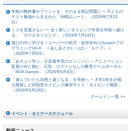
学校の教科書やプリントを、そのまま暗記問題に ─ 子どもの
テスト勉強から生まれた「AI暗記シート」（2026年7月23
日）
ミスを見逃さない ー 全く新しいタイピング学習を学校へ届け
る。「カケルタイピング」（2026年7月14日）
遊びの中に学びを！ユーバーの幼児・低学年向けScratchプロ
グラミングVol.4 ＜あしあとがいっぱい『ループ』＞
（2026年7月6日）
「あそぶ＋学ぶ」が反復学習のエンジンに ─ アニメーション
監督がAIと挑む、広告・ログインなしの教育ゲームポータル
「NOA Games」（2026年6月4日）
「遊んでいたら自然と速くなる」を学校へ ─ 大学1年生が個
人開発した対戦型タイピング練習サイト「タイピング無双」
（2026年5月29日）
ズームイン一覧 >>
イベント・セミナースケジュール
動画ニュース