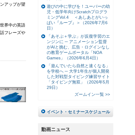
ンアップが望
遊びの中に学びを！ユーバーの幼
児・低学年向けScratchプログラ
ミングVol.4 ＜あしあとがいっ
ぱい『ループ』＞（2026年7月6
きな世界中の英語
日）
話フレーズや
「あそぶ＋学ぶ」が反復学習のエ
ンジンに ─ アニメーション監督
がAIと挑む、広告・ログインなし
の教育ゲームポータル「NOA
Games」（2026年6月4日）
「遊んでいたら自然と速くなる」
を学校へ ─ 大学1年生が個人開発
した対戦型タイピング練習サイト
「タイピング無双」（2026年5月
29日）
ズームイン一覧 >>
イベント・セミナースケジュール
動画ニュース