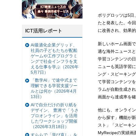
ポリグロッツは5日、
たと発表した。今回
に改善され、効果的
ICT活用レポート
新しいホーム画面で
AI最適化企業グリッド、
社員の子どもたちが配船
適な海外ニュースと
ゲームや工作プログラミ
学習コンテンツの日常英
ングで社会インフラを支
ニューも英語学習に
える仕事を学ぶ（2026年
5月7日）
ング・スピーキング
「数学AI」で途中式まで
て学習コンテンツを
理解できる学習支援ツー
ラムが自動生成される
ルとは何か（2026年4月
13日）
画面から達成率を確
AIで自分だけの折り紙を
他にも、オンライン
デザイン、 豊洲で「うさ
プロオンライン」を活用
から探す」機能が新
したワークショップ開催
スト」「スピーキン
（2026年3月18日）
MyRecipeの
すららで「学び直し」を