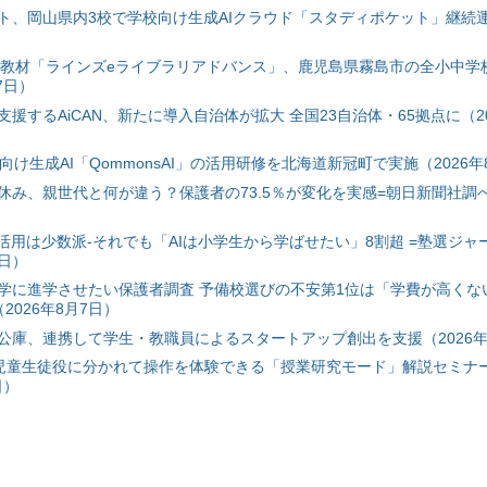
ト、岡山県内3校で学校向け生成AIクラウド「スタディポケット」継続運用
搭載教材「ラインズeライブラリアドバンス」、鹿児島県霧島市の全小中学
7日）
援するAiCAN、新たに導入自治体が拡大 全国23自治体・65拠点に（20
自治体向け生成AI「QommonsAI」の活用研修を北海道新冠町で実施（2026年
み、親世代と何が違う？保護者の73.5％が変化を実感=朝日新聞社調べ=
I活用は少数派-それでも「AIは小学生から学ばせたい」8割超 =塾選ジャ
7日）
学に進学させたい保護者調査 予備校選びの不安第1位は「学費が高くな
2026年8月7日）
公庫、連携して学生・教職員によるスタートアップ創出を支援（2026年
と児童生徒役に分かれて操作を体験できる「授業研究モード」解説セミナー
日）