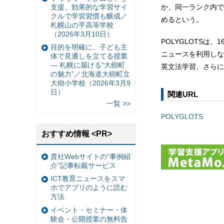
支援、効果的な学習サイ
か、同一ランク内で
クルで学習習慣も醸成／
めるという。
札幌山の手高等学校
（2026年3月10日）
POLYGLOTSは、
目的を明確に、子ども主
ニュースを利用しな
体で見通しを立てる授業
— 札幌に届ける“大樹町
英文法学習、さらに
の魅力”／北海道大樹町立
大樹小学校（2026年3月9
日）
関連URL
一覧 >>
POLYGLOTS
おすすめ情報 <PR>
貴社Webサイトの“事例紹
介”記事転載サービス
ICT教育ニュースをスマ
ホでアプリのように読む
方法
イベント・セミナー・体
験会・公開授業の無料告