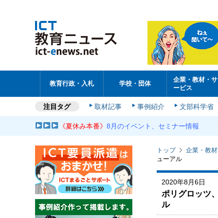
企業・教材・サ
教育行政・入札
学校・団体
ービス
注目タグ
取材記事
事例紹介
文部科学省
《夏休み本番》
8月のイベント、セミナー情報
トップ
企業・教材
ューアル
2020年8月6日
ポリグロッツ、
ル