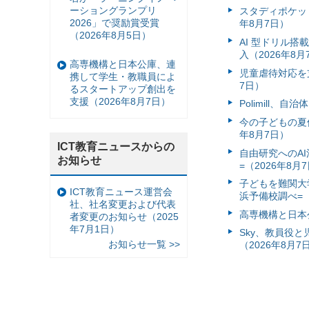
ーショングランプリ
スタディポケッ
2026」で奨励賞受賞
年8月7日）
（2026年8月5日）
AI 型ドリル
入（2026年8月
高専機構と日本公庫、連
児童虐待対応を支
携して学生・教職員によ
7日）
るスタートアップ創出を
支援（2026年8月7日）
Polimill、
今の子どもの夏休
年8月7日）
ICT教育ニュースからの
自由研究へのA
お知らせ
=（2026年8月
子どもを難関大
ICT教育ニュース運営会
浜予備校調べ=（
社、社名変更および代表
高専機構と日本
者変更のお知らせ（2025
年7月1日）
Sky、教員役
お知らせ一覧 >>
（2026年8月7