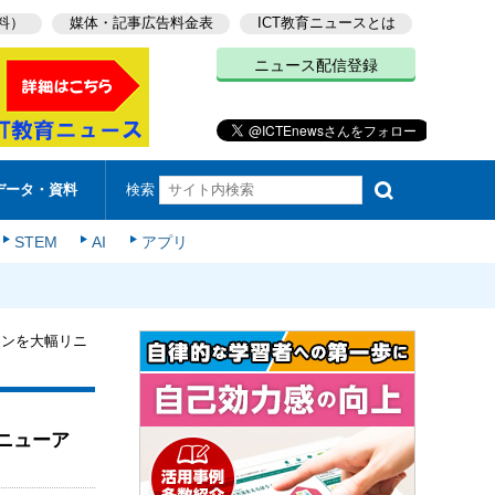
料）
媒体・記事広告料金表
ICT教育ニュースとは
ニュース配信登録
検索
データ・資料
STEM
AI
アプリ
インを大幅リニ
リニューア