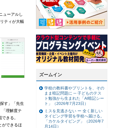
リニューアルし
リティが大幅
ズームイン
学校の教科書やプリントを、その
まま暗記問題に ─ 子どものテス
ト勉強から生まれた「AI暗記シー
ト」（2026年7月23日）
探す」「先生
」「理解度テ
ミスを見逃さない ー 全く新しい
タイピング学習を学校へ届ける。
認できる。
「カケルタイピング」（2026年7
とができるほ
月14日）