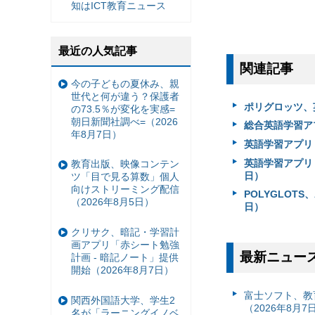
知はICT教育ニュース
最近の人気記事
関連記事
今の子どもの夏休み、親
世代と何が違う？保護者
ポリグロッツ、
の73.5％が変化を実感=
朝日新聞社調べ=（2026
総合英語学習アプ
年8月7日）
英語学習アプリ「
英語学習アプリ「
教育出版、映像コンテン
日）
ツ「目で見る算数」個人
向けストリーミング配信
POLYGLOTS
（2026年8月5日）
日）
クリサク、暗記・学習計
画アプリ「赤シート勉強
最新ニュー
計画 - 暗記ノート」提供
開始（2026年8月7日）
富⼠ソフト、教
関西外国語大学、学生2
（2026年8月7
名が「ラーニングイノベ