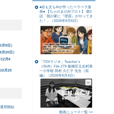
●絵も文もAIが作ったペラペラ漫
画● 【ちゃのまのAIプロト】 第0
話「我が家に『理屈』がやってき
た！」（2026年8月6日）
0月9日）
8月20日）
12月6
「TDXラジオ」Teacher’s
［Shift］File.279 板橋区立志村第
10月25
一小学校 田村 久仁子 先生（前
編）（2026年8月4日）
の運用開始
動画ニュース一覧 >>