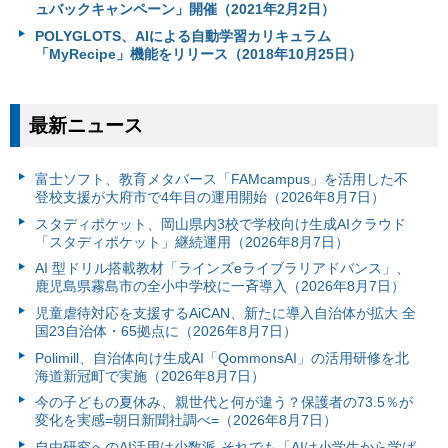
ュバックキャンペーン」開催（2021年2月2日）
POLYGLOTS、AIによる自動学習カリキュラム
「MyRecipe」機能をリリース（2018年10月25日）
最新ニュース
富⼠ソフト、教育メタバース「FAMcampus」を活用した不
登校支援が大府市で4年目の運用開始（2026年8月7日）
スタディポケット、岡山県内3校で学校向け生成AIクラウド
「スタディポケット」継続運用（2026年8月7日）
AI 型ドリル搭載教材「ラインズeライブラリアドバンス」、
鹿児島県霧島市の全小中学校に一斉導入（2026年8月7日）
児童虐待対応を支援するAiCAN、新たに導入自治体が拡大 全
国23自治体・65拠点に（2026年8月7日）
Polimill、自治体向け生成AI「QommonsAI」の活用研修を北
海道新冠町で実施（2026年8月7日）
今の子どもの夏休み、親世代と何が違う？保護者の73.5％が
変化を実感=朝日新聞社調べ=（2026年8月7日）
自由研究へのAI活用は少数派-それでも「AIは小学生から学ば