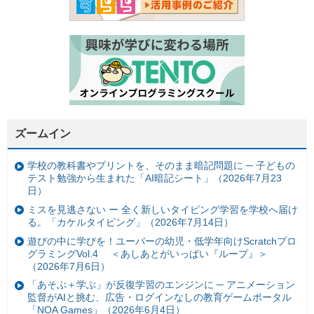
ズームイン
学校の教科書やプリントを、そのまま暗記問題に ─ 子どもの
テスト勉強から生まれた「AI暗記シート」（2026年7月23
日）
ミスを見逃さない ー 全く新しいタイピング学習を学校へ届け
る。「カケルタイピング」（2026年7月14日）
遊びの中に学びを！ユーバーの幼児・低学年向けScratchプロ
グラミングVol.4 ＜あしあとがいっぱい『ループ』＞
（2026年7月6日）
「あそぶ＋学ぶ」が反復学習のエンジンに ─ アニメーション
監督がAIと挑む、広告・ログインなしの教育ゲームポータル
「NOA Games」（2026年6月4日）