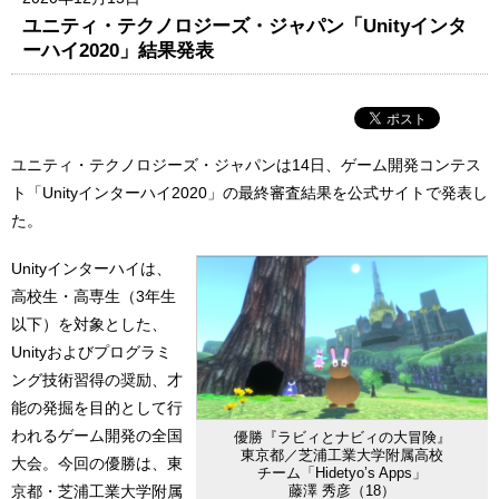
ユニティ・テクノロジーズ・ジャパン「Unityインタ
ーハイ2020」結果発表
ユニティ・テクノロジーズ・ジャパンは14日、ゲーム開発コンテス
ト「Unityインターハイ2020」の最終審査結果を公式サイトで発表し
た。
Unityインターハイは、
高校生・高専生（3年生
以下）を対象とした、
Unityおよびプログラミ
ング技術習得の奨励、才
能の発掘を目的として行
われるゲーム開発の全国
優勝『ラビィとナビィの大冒険』
東京都／芝浦工業大学附属高校
大会。今回の優勝は、東
チーム「Hidetyo’s Apps」
藤澤 秀彦（18）
京都・芝浦工業大学附属