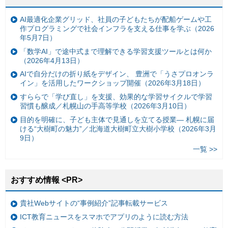
AI最適化企業グリッド、社員の子どもたちが配船ゲームや工
作プログラミングで社会インフラを支える仕事を学ぶ（2026
年5月7日）
「数学AI」で途中式まで理解できる学習支援ツールとは何か
（2026年4月13日）
AIで自分だけの折り紙をデザイン、 豊洲で「うさプロオンラ
イン」を活用したワークショップ開催（2026年3月18日）
すららで「学び直し」を支援、効果的な学習サイクルで学習
習慣も醸成／札幌山の手高等学校（2026年3月10日）
目的を明確に、子ども主体で見通しを立てる授業— 札幌に届
ける“大樹町の魅力”／北海道大樹町立大樹小学校（2026年3月
9日）
一覧 >>
おすすめ情報 <PR>
貴社Webサイトの“事例紹介”記事転載サービス
ICT教育ニュースをスマホでアプリのように読む方法