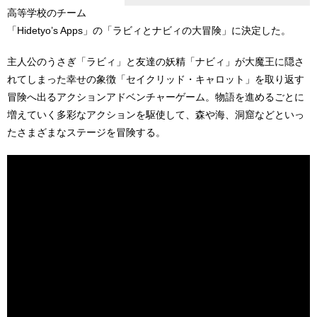
高等学校のチーム
「Hidetyo’s Apps」の「ラビィとナビィの大冒険」に決定した。
主人公のうさぎ「ラビィ」と友達の妖精「ナビィ」が大魔王に隠さ
れてしまった幸せの象徴「セイクリッド・キャロット」を取り返す
冒険へ出るアクションアドベンチャーゲーム。物語を進めるごとに
増えていく多彩なアクションを駆使して、森や海、洞窟などといっ
たさまざまなステージを冒険する。