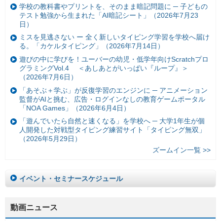
学校の教科書やプリントを、そのまま暗記問題に ─ 子どもの
テスト勉強から生まれた「AI暗記シート」（2026年7月23
日）
ミスを見逃さない ー 全く新しいタイピング学習を学校へ届け
る。「カケルタイピング」（2026年7月14日）
遊びの中に学びを！ユーバーの幼児・低学年向けScratchプロ
グラミングVol.4 ＜あしあとがいっぱい『ループ』＞
（2026年7月6日）
「あそぶ＋学ぶ」が反復学習のエンジンに ─ アニメーション
監督がAIと挑む、広告・ログインなしの教育ゲームポータル
「NOA Games」（2026年6月4日）
「遊んでいたら自然と速くなる」を学校へ ─ 大学1年生が個
人開発した対戦型タイピング練習サイト「タイピング無双」
（2026年5月29日）
ズームイン一覧 >>
イベント・セミナースケジュール
動画ニュース