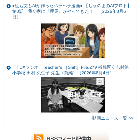
●絵も文もAIが作ったペラペラ漫画● 【ちゃのまのAIプロト】
第0話「我が家に『理屈』がやってきた！」（2026年8月6
日）
「TDXラジオ」Teacher’s ［Shift］File.279 板橋区立志村第一
小学校 田村 久仁子 先生（前編）（2026年8月4日）
動画ニュース一覧 >>