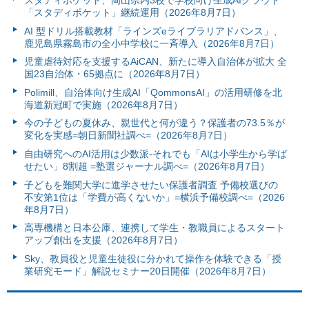
「スタディポケット」継続運用（2026年8月7日）
AI 型ドリル搭載教材「ラインズeライブラリアドバンス」、
鹿児島県霧島市の全小中学校に一斉導入（2026年8月7日）
児童虐待対応を支援するAiCAN、新たに導入自治体が拡大 全
国23自治体・65拠点に（2026年8月7日）
Polimill、自治体向け生成AI「QommonsAI」の活用研修を北
海道新冠町で実施（2026年8月7日）
今の子どもの夏休み、親世代と何が違う？保護者の73.5％が
変化を実感=朝日新聞社調べ=（2026年8月7日）
自由研究へのAI活用は少数派-それでも「AIは小学生から学ば
せたい」8割超 =塾選ジャーナル調べ=（2026年8月7日）
子どもを難関大学に進学させたい保護者調査 予備校選びの
不安第1位は「学費が高くないか」=横浜予備校調べ=（2026
年8月7日）
高専機構と日本公庫、連携して学生・教職員によるスタート
アップ創出を支援（2026年8月7日）
Sky、教員役と児童生徒役に分かれて操作を体験できる「授
業研究モード」解説セミナー20日開催（2026年8月7日）