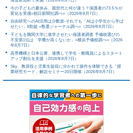
海道新冠町で実施（2026年8月7日）
今の子どもの夏休み、親世代と何が違う？保護者の73.5％が
変化を実感=朝日新聞社調べ=（2026年8月7日）
自由研究へのAI活用は少数派-それでも「AIは小学生から学ば
せたい」8割超 =塾選ジャーナル調べ=（2026年8月7日）
子どもを難関大学に進学させたい保護者調査 予備校選びの
不安第1位は「学費が高くないか」=横浜予備校調べ=（2026
年8月7日）
高専機構と日本公庫、連携して学生・教職員によるスタート
アップ創出を支援（2026年8月7日）
Sky、教員役と児童生徒役に分かれて操作を体験できる「授
業研究モード」解説セミナー20日開催（2026年8月7日）