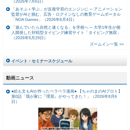
（2026年7月6日）
「あそぶ＋学ぶ」が反復学習のエンジンに ─ アニメーション
監督がAIと挑む、広告・ログインなしの教育ゲームポータル
「NOA Games」（2026年6月4日）
「遊んでいたら自然と速くなる」を学校へ ─ 大学1年生が個
人開発した対戦型タイピング練習サイト「タイピング無双」
（2026年5月29日）
ズームイン一覧 >>
イベント・セミナースケジュール
動画ニュース
●絵も文もAIが作ったペラペラ漫画● 【ちゃのまのAIプロト】
第0話「我が家に『理屈』がやってきた！」（2026年8月6
日）