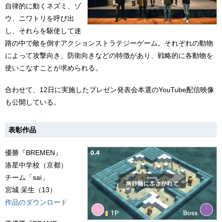
自律的に動くネズミ、ゾ
ウ、ニワトリを呼び出
し、それらを駆使して迷
路の中で敵を倒すアクションストラテジーゲーム。それぞれの動物
によって攻撃向き、防衛向きなどの特徴があり、戦略的に各動物を
使いこなすことが求められる。
合わせて、12日に実施したプレゼン発表会本選のYouTube配信映像
も公開している。
表彰作品
優勝『BREMEN』
洛星中学校（京都）
チーム「sai」
宮城 采生（13）
作品のダウンロード