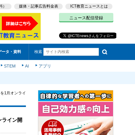
料）
媒体・記事広告料金表
ICT教育ニュースとは
ニュース配信登録
検索
データ・資料
STEM
AI
アプリ
を1月オンライ
ンライン開