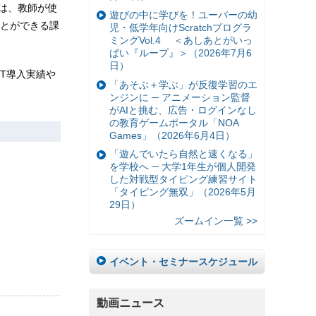
では、教師が使
遊びの中に学びを！ユーバーの幼
とができる課
児・低学年向けScratchプログラ
ミングVol.4 ＜あしあとがいっ
ぱい『ループ』＞（2026年7月6
日）
T導入実績や
「あそぶ＋学ぶ」が反復学習のエ
ンジンに ─ アニメーション監督
がAIと挑む、広告・ログインなし
の教育ゲームポータル「NOA
Games」（2026年6月4日）
「遊んでいたら自然と速くなる」
を学校へ ─ 大学1年生が個人開発
した対戦型タイピング練習サイト
「タイピング無双」（2026年5月
29日）
ズームイン一覧 >>
イベント・セミナースケジュール
動画ニュース