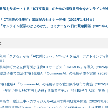
教師をサポートする「ICT支援員」のための情報共有会をオンライン開催（
ICT主任の仕事術』出版記念セミナー開催（2022年1月24日）
「オンライン授業のはじめかた」セミナーを27日に緊急開催（2021年4
ス
利用「ググる」から「AIに聞く」へ。52%がAIを活用 =アクトインディ
6日）
時津町の公立保育所が保育ICTサービス「CoDMON」を導入（2026年
神奈川県逗子市で自治体向け生成AI「QommonsAI」の活用研修を実施（2026
自治体向け生成AI「QommonsAI」の活用研修を愛知県小牧市で実施（2026年
、4年間で最大360万円を給費する返還不要の「特別奨学生入試」実施（2
戸高専、建設工事へのフィジカルAI活用で共同研究を開始（2026年8月
初の学習指導要領とオープンバッジをつなぐ「CASEサーバ」本格運用を開始