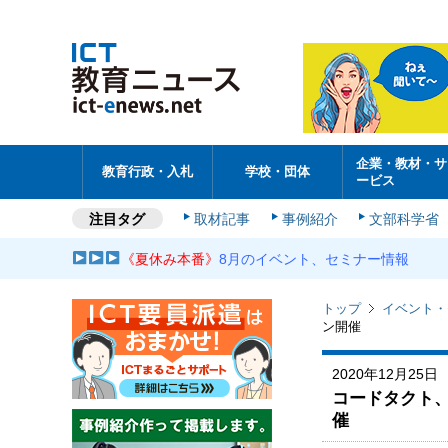
企業・教材・サ
教育行政・入札
学校・団体
ービス
注目タグ
取材記事
事例紹介
文部科学省
《夏休み本番》
8月のイベント、セミナー情報
トップ
イベント・
ン開催
2020年12月25日
コードタクト
催