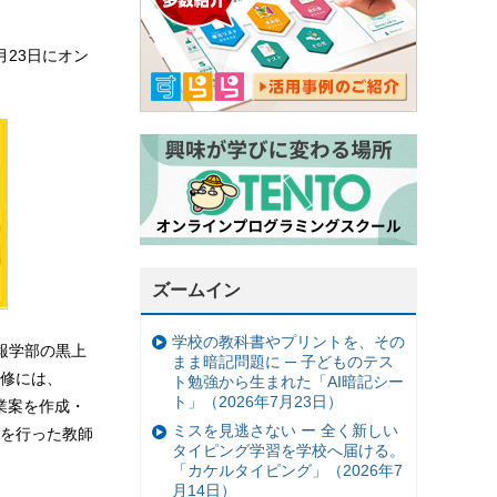
23日にオン
ズームイン
学校の教科書やプリントを、その
報学部の黒上
まま暗記問題に ─ 子どものテス
修には、
ト勉強から生まれた「AI暗記シー
ト」（2026年7月23日）
授業案を作成・
ミスを見逃さない ー 全く新しい
を行った教師
タイピング学習を学校へ届ける。
「カケルタイピング」（2026年7
月14日）