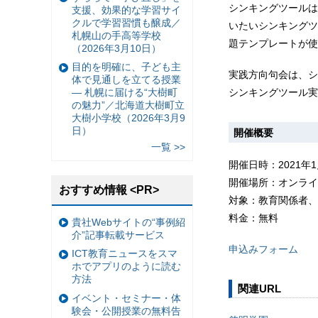
シンキングツールは、
支援、効果的な学習サイ
クルで学習習慣も醸成／
いたいシンキングツ
札幌山の手高等学校
題テンプレートが使
（2026年3月10日）
目的を明確に、子ども主
実践方向句会は、シ
体で見通しを立てる授業
シンキングツール実
— 札幌に届ける“大樹町
の魅力”／北海道大樹町立
大樹小学校（2026年3月9
日）
開催概要
一覧 >>
開催日時：2021年1
開催場所：オンライ
おすすめ情報 <PR>
対象：教育関係者、
料金：無料
貴社Webサイトの“事例紹
介”記事転載サービス
申込みフォーム
ICT教育ニュースをスマ
ホでアプリのように読む
方法
関連URL
イベント・セミナー・体
験会・公開授業の無料告