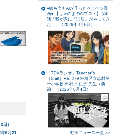
●絵も文もAIが作ったペラペラ漫
画● 【ちゃのまのAIプロト】 第0
話「我が家に『理屈』がやってき
た！」（2026年8月6日）
「TDXラジオ」Teacher’s
［Shift］File.279 板橋区立志村第
一小学校 田村 久仁子 先生（前
編）（2026年8月4日）
23日）
年6月21
動画ニュース一覧 >>