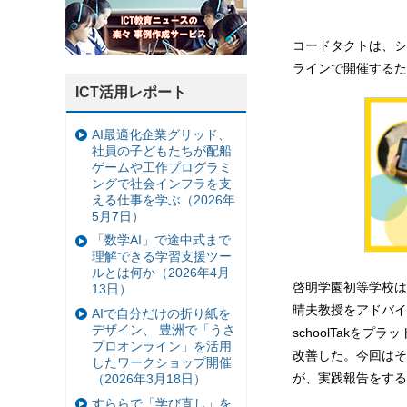
コードタクトは、シ
ラインで開催するた
ICT活用レポート
AI最適化企業グリッド、
社員の子どもたちが配船
ゲームや工作プログラミ
ングで社会インフラを支
える仕事を学ぶ（2026年
5月7日）
「数学AI」で途中式まで
理解できる学習支援ツー
ルとは何か（2026年4月
啓明学園初等学校は
13日）
晴夫教授をアドバイ
AIで自分だけの折り紙を
デザイン、 豊洲で「うさ
schoolTak
プロオンライン」を活用
改善した。今回はそ
したワークショップ開催
が、実践報告をする
（2026年3月18日）
すららで「学び直し」を