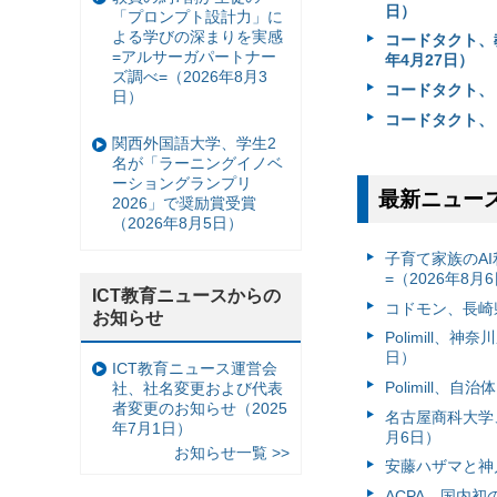
日）
「プロンプト設計力」に
よる学びの深まりを実感
コードタクト、
=アルサーガパートナー
年4月27日）
ズ調べ=（2026年8月3
コードタクト、『
日）
コードタクト、
関西外国語大学、学生2
名が「ラーニングイノベ
ーショングランプリ
最新ニュー
2026」で奨励賞受賞
（2026年8月5日）
子育て家族のAI
=（2026年8月
ICT教育ニュースからの
コドモン、長崎県
お知らせ
Polimill、
日）
ICT教育ニュース運営会
Polimill、
社、社名変更および代表
者変更のお知らせ（2025
名古屋商科大学
年7月1日）
月6日）
お知らせ一覧 >>
安藤ハザマと神
ACPA、国内