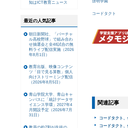
啓明学園
知はICT教育ニュース
コードタクト
最近の人気記事
朝日新聞社、「バーチャ
ル高校野球」で組み合わ
せ抽選会と全48試合の無
料ライブ配信実施（2026
年8月1日）
教育出版、映像コンテン
ツ「目で見る算数」個人
向けストリーミング配信
（2026年8月5日）
青山学院大学、青山キャ
ンパスに「統計データサ
関連記事
イエンス学環」2027年4
月開設予定（2026年7月
31日）
コードタクト、代
コードタクト、
教員の約7割が生徒の