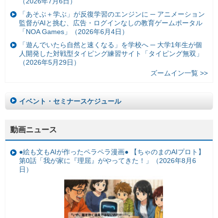
（2026年7月6日）
「あそぶ＋学ぶ」が反復学習のエンジンに ─ アニメーション
監督がAIと挑む、広告・ログインなしの教育ゲームポータル
「NOA Games」（2026年6月4日）
「遊んでいたら自然と速くなる」を学校へ ─ 大学1年生が個
人開発した対戦型タイピング練習サイト「タイピング無双」
（2026年5月29日）
ズームイン一覧 >>
イベント・セミナースケジュール
動画ニュース
●絵も文もAIが作ったペラペラ漫画● 【ちゃのまのAIプロト】
第0話「我が家に『理屈』がやってきた！」（2026年8月6
日）