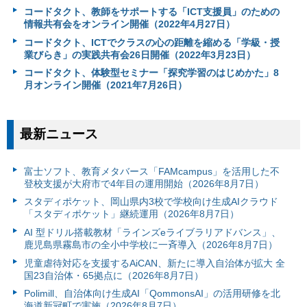
コードタクト、教師をサポートする「ICT支援員」のための
情報共有会をオンライン開催（2022年4月27日）
コードタクト、ICTでクラスの心の距離を縮める「学級・授
業びらき」の実践共有会26日開催（2022年3月23日）
コードタクト、体験型セミナー「探究学習のはじめかた」8
月オンライン開催（2021年7月26日）
最新ニュース
富⼠ソフト、教育メタバース「FAMcampus」を活用した不
登校支援が大府市で4年目の運用開始（2026年8月7日）
スタディポケット、岡山県内3校で学校向け生成AIクラウド
「スタディポケット」継続運用（2026年8月7日）
AI 型ドリル搭載教材「ラインズeライブラリアドバンス」、
鹿児島県霧島市の全小中学校に一斉導入（2026年8月7日）
児童虐待対応を支援するAiCAN、新たに導入自治体が拡大 全
国23自治体・65拠点に（2026年8月7日）
Polimill、自治体向け生成AI「QommonsAI」の活用研修を北
海道新冠町で実施（2026年8月7日）