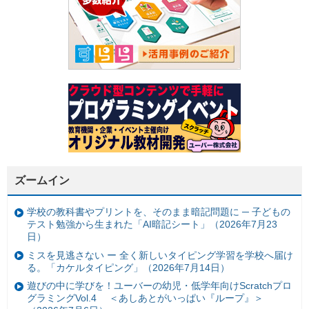
ズームイン
学校の教科書やプリントを、そのまま暗記問題に ─ 子どもの
テスト勉強から生まれた「AI暗記シート」（2026年7月23
日）
ミスを見逃さない ー 全く新しいタイピング学習を学校へ届け
る。「カケルタイピング」（2026年7月14日）
遊びの中に学びを！ユーバーの幼児・低学年向けScratchプロ
グラミングVol.4 ＜あしあとがいっぱい『ループ』＞