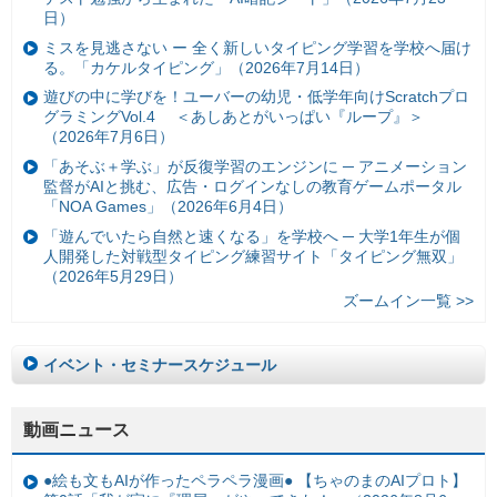
日）
ミスを見逃さない ー 全く新しいタイピング学習を学校へ届け
る。「カケルタイピング」（2026年7月14日）
遊びの中に学びを！ユーバーの幼児・低学年向けScratchプロ
グラミングVol.4 ＜あしあとがいっぱい『ループ』＞
（2026年7月6日）
「あそぶ＋学ぶ」が反復学習のエンジンに ─ アニメーション
監督がAIと挑む、広告・ログインなしの教育ゲームポータル
「NOA Games」（2026年6月4日）
「遊んでいたら自然と速くなる」を学校へ ─ 大学1年生が個
人開発した対戦型タイピング練習サイト「タイピング無双」
（2026年5月29日）
ズームイン一覧 >>
イベント・セミナースケジュール
動画ニュース
●絵も文もAIが作ったペラペラ漫画● 【ちゃのまのAIプロト】