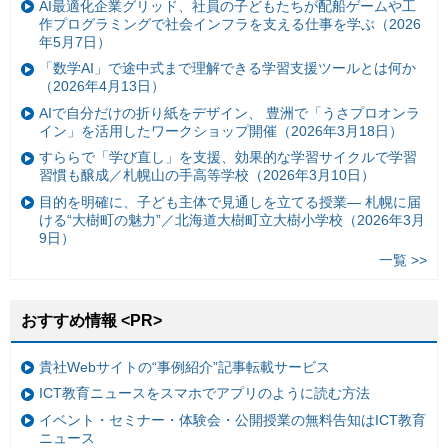
AI最適化企業グリッド、社員の子どもたちが配船ゲームや工
作プログラミングで社会インフラを支える仕事を学ぶ（2026
年5月7日）
「数学AI」で途中式まで理解できる学習支援ツールとは何か
（2026年4月13日）
AIで自分だけの折り紙をデザイン、 豊洲で「うさプロオンラ
イン」を活用したワークショップ開催（2026年3月18日）
すららで「学び直し」を支援、効果的な学習サイクルで学習
習慣も醸成／札幌山の手高等学校（2026年3月10日）
目的を明確に、子ども主体で見通しを立てる授業— 札幌に届
ける“大樹町の魅力”／北海道大樹町立大樹小学校（2026年3月
9日）
一覧 >>
おすすめ情報 <PR>
貴社Webサイトの“事例紹介”記事転載サービス
ICT教育ニュースをスマホでアプリのように読む方法
イベント・セミナー・体験会・公開授業の無料告知はICT教育
ニュース