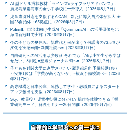
AI 型ドリル搭載教材「ラインズeライブラリアドバンス」、
鹿児島県霧島市の全小中学校に一斉導入（2026年8月7日）
児童虐待対応を支援するAiCAN、新たに導入自治体が拡大 全
国23自治体・65拠点に（2026年8月7日）
Polimill、自治体向け生成AI「QommonsAI」の活用研修を北
海道新冠町で実施（2026年8月7日）
今の子どもの夏休み、親世代と何が違う？保護者の73.5％が
変化を実感=朝日新聞社調べ=（2026年8月7日）
自由研究へのAI活用は少数派-それでも「AIは小学生から学ば
せたい」8割超 =塾選ジャーナル調べ=（2026年8月7日）
子どもを難関大学に進学させたい保護者調査 予備校選びの
不安第1位は「学費が高くないか」=横浜予備校調べ=（2026
年8月7日）
高専機構と日本公庫、連携して学生・教職員によるスタート
アップ創出を支援（2026年8月7日）
Sky、教員役と児童生徒役に分かれて操作を体験できる「授
業研究モード」解説セミナー20日開催（2026年8月7日）