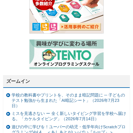
ズームイン
学校の教科書やプリントを、そのまま暗記問題に ─ 子どもの
テスト勉強から生まれた「AI暗記シート」（2026年7月23
日）
ミスを見逃さない ー 全く新しいタイピング学習を学校へ届け
る。「カケルタイピング」（2026年7月14日）
遊びの中に学びを！ユーバーの幼児・低学年向けScratchプロ
グラミングVol.4 ＜あしあとがいっぱい『ループ』＞