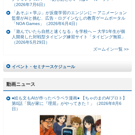
（2026年7月6日）
「あそぶ＋学ぶ」が反復学習のエンジンに ─ アニメーション
監督がAIと挑む、広告・ログインなしの教育ゲームポータル
「NOA Games」（2026年6月4日）
「遊んでいたら自然と速くなる」を学校へ ─ 大学1年生が個
人開発した対戦型タイピング練習サイト「タイピング無双」
（2026年5月29日）
ズームイン一覧 >>
イベント・セミナースケジュール
動画ニュース
●絵も文もAIが作ったペラペラ漫画● 【ちゃのまのAIプロト】
第0話「我が家に『理屈』がやってきた！」（2026年8月6
日）