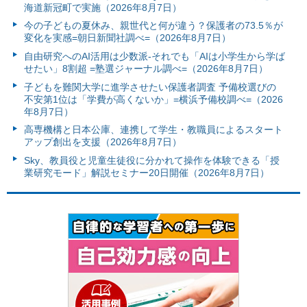
海道新冠町で実施（2026年8月7日）
今の子どもの夏休み、親世代と何が違う？保護者の73.5％が
変化を実感=朝日新聞社調べ=（2026年8月7日）
自由研究へのAI活用は少数派-それでも「AIは小学生から学ば
せたい」8割超 =塾選ジャーナル調べ=（2026年8月7日）
子どもを難関大学に進学させたい保護者調査 予備校選びの
不安第1位は「学費が高くないか」=横浜予備校調べ=（2026
年8月7日）
高専機構と日本公庫、連携して学生・教職員によるスタート
アップ創出を支援（2026年8月7日）
Sky、教員役と児童生徒役に分かれて操作を体験できる「授
業研究モード」解説セミナー20日開催（2026年8月7日）