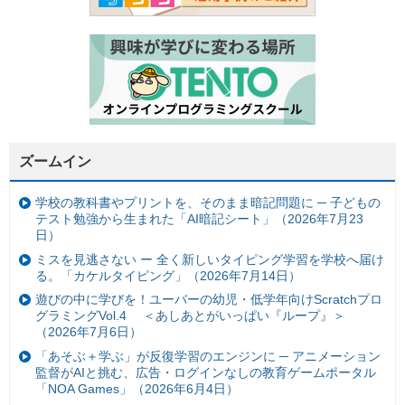
ズームイン
学校の教科書やプリントを、そのまま暗記問題に ─ 子どもの
テスト勉強から生まれた「AI暗記シート」（2026年7月23
日）
ミスを見逃さない ー 全く新しいタイピング学習を学校へ届け
る。「カケルタイピング」（2026年7月14日）
遊びの中に学びを！ユーバーの幼児・低学年向けScratchプロ
グラミングVol.4 ＜あしあとがいっぱい『ループ』＞
（2026年7月6日）
「あそぶ＋学ぶ」が反復学習のエンジンに ─ アニメーション
監督がAIと挑む、広告・ログインなしの教育ゲームポータル
「NOA Games」（2026年6月4日）