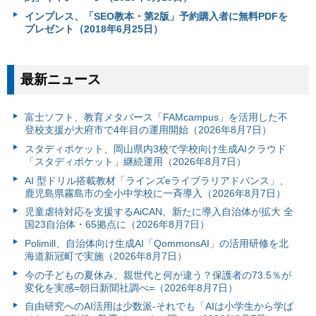
インプレス、「SEO教本・第2版」予約購入者に無料PDFを
プレゼント（2018年6月25日）
最新ニュース
富⼠ソフト、教育メタバース「FAMcampus」を活用した不
登校支援が大府市で4年目の運用開始（2026年8月7日）
スタディポケット、岡山県内3校で学校向け生成AIクラウド
「スタディポケット」継続運用（2026年8月7日）
AI 型ドリル搭載教材「ラインズeライブラリアドバンス」、
鹿児島県霧島市の全小中学校に一斉導入（2026年8月7日）
児童虐待対応を支援するAiCAN、新たに導入自治体が拡大 全
国23自治体・65拠点に（2026年8月7日）
Polimill、自治体向け生成AI「QommonsAI」の活用研修を北
海道新冠町で実施（2026年8月7日）
今の子どもの夏休み、親世代と何が違う？保護者の73.5％が
変化を実感=朝日新聞社調べ=（2026年8月7日）
自由研究へのAI活用は少数派-それでも「AIは小学生から学ば