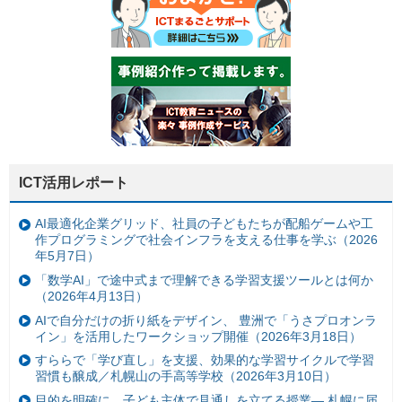
ICT活用レポート
AI最適化企業グリッド、社員の子どもたちが配船ゲームや工
作プログラミングで社会インフラを支える仕事を学ぶ（2026
年5月7日）
「数学AI」で途中式まで理解できる学習支援ツールとは何か
（2026年4月13日）
AIで自分だけの折り紙をデザイン、 豊洲で「うさプロオンラ
イン」を活用したワークショップ開催（2026年3月18日）
すららで「学び直し」を支援、効果的な学習サイクルで学習
習慣も醸成／札幌山の手高等学校（2026年3月10日）
目的を明確に、子ども主体で見通しを立てる授業— 札幌に届