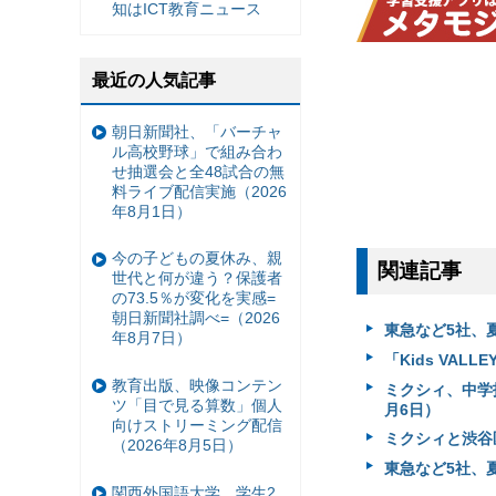
知はICT教育ニュース
最近の人気記事
朝日新聞社、「バーチャ
ル高校野球」で組み合わ
せ抽選会と全48試合の無
料ライブ配信実施（2026
年8月1日）
今の子どもの夏休み、親
関連記事
世代と何が違う？保護者
の73.5％が変化を実感=
朝日新聞社調べ=（2026
東急など5社、
年8月7日）
「Kids VA
教育出版、映像コンテン
ミクシィ、中学
ツ「目で見る算数」個人
月6日）
向けストリーミング配信
ミクシィと渋谷
（2026年8月5日）
東急など5社、
関西外国語大学、学生2