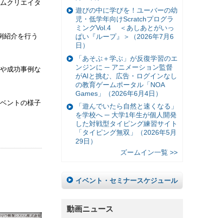
ムクリエイタ
遊びの中に学びを！ユーバーの幼
児・低学年向けScratchプログラ
ミングVol.4 ＜あしあとがいっ
例紹介を行う
ぱい『ループ』＞（2026年7月6
日）
「あそぶ＋学ぶ」が反復学習のエ
ンジンに ─ アニメーション監督
や成功事例な
がAIと挑む、広告・ログインなし
の教育ゲームポータル「NOA
Games」（2026年6月4日）
ベントの様子
「遊んでいたら自然と速くなる」
を学校へ ─ 大学1年生が個人開発
した対戦型タイピング練習サイト
「タイピング無双」（2026年5月
29日）
ズームイン一覧 >>
イベント・セミナースケジュール
動画ニュース