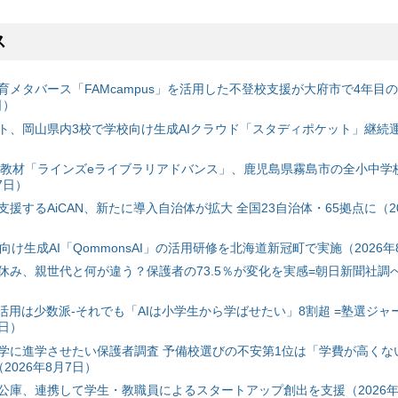
ス
育メタバース「FAMcampus」を活用した不登校支援が大府市で4年目
日）
ト、岡山県内3校で学校向け生成AIクラウド「スタディポケット」継続運用
搭載教材「ラインズeライブラリアドバンス」、鹿児島県霧島市の全小中学
7日）
援するAiCAN、新たに導入自治体が拡大 全国23自治体・65拠点に（20
自治体向け生成AI「QommonsAI」の活用研修を北海道新冠町で実施（2026年
み、親世代と何が違う？保護者の73.5％が変化を実感=朝日新聞社調べ=
I活用は少数派-それでも「AIは小学生から学ばせたい」8割超 =塾選ジャ
7日）
学に進学させたい保護者調査 予備校選びの不安第1位は「学費が高くな
2026年8月7日）
公庫、連携して学生・教職員によるスタートアップ創出を支援（2026年