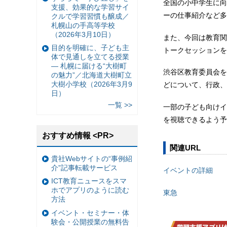
全国の小中学生に向
支援、効果的な学習サイ
ーの仕事紹介など多
クルで学習習慣も醸成／
札幌山の手高等学校
（2026年3月10日）
また、今回は教育関
目的を明確に、子ども主
トークセッションを
体で見通しを立てる授業
— 札幌に届ける“大樹町
渋谷区教育委員会を
の魅力”／北海道大樹町立
大樹小学校（2026年3月9
どについて、行政、
日）
一覧 >>
一部の子ども向けイ
を視聴できるよう予
おすすめ情報 <PR>
関連URL
貴社Webサイトの“事例紹
介”記事転載サービス
イベントの詳細
ICT教育ニュースをスマ
ホでアプリのように読む
東急
方法
イベント・セミナー・体
験会・公開授業の無料告