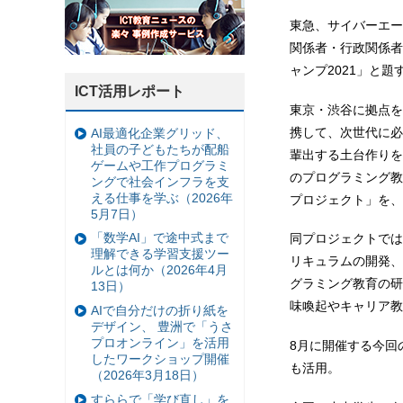
東急、サイバーエー
関係者・行政関係者向け
ャンプ2021」と
ICT活用レポート
東京・渋谷に拠点を
携して、次世代に必
AI最適化企業グリッド、
社員の子どもたちが配船
輩出する土台作りを
ゲームや工作プログラミ
のプログラミング教育
ングで社会インフラを支
える仕事を学ぶ（2026年
プロジェクト」を、
5月7日）
「数学AI」で途中式まで
同プロジェクトでは
理解できる学習支援ツー
リキュラムの開発、
ルとは何か（2026年4月
グラミング教育の研
13日）
味喚起やキャリア教
AIで自分だけの折り紙を
デザイン、 豊洲で「うさ
プロオンライン」を活用
8月に開催する今回
したワークショップ開催
も活用。
（2026年3月18日）
すららで「学び直し」を