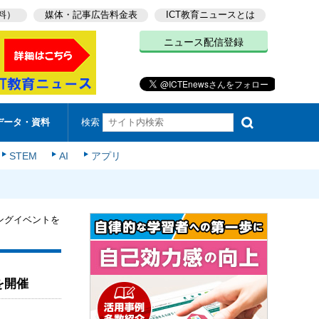
料）
媒体・記事広告料金表
ICT教育ニュースとは
ニュース配信登録
検索
データ・資料
STEM
AI
アプリ
ングイベントを
を開催