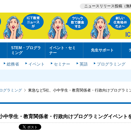
ニュースリリース投稿（無
STEM・プログラ
イベント・セミ
先生サポート
ミング
ナー
総務省
イベント
セミナー
英語
プログラミング
プログラミング
東急など5社、小中学生・教育関係者・行政向けプログラミ
、小中学生・教育関係者・行政向けプログラミングイベント