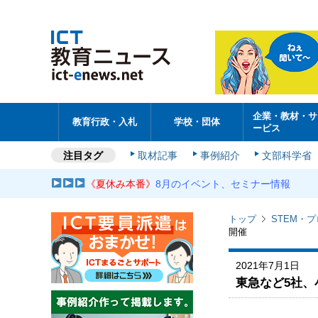
企業・教材・サ
教育行政・入札
学校・団体
ービス
注目タグ
取材記事
事例紹介
文部科学省
《夏休み本番》
8月のイベント、セミナー情報
トップ
STEM・
開催
2021年7月1日
東急など5社