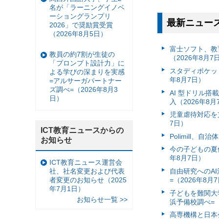
名が「ラーニングイノベ
ーショングランプリ
最新ニュー
2026」で奨励賞受賞
（2026年8月5日）
富⼠ソフト、教
教員の約7割が生徒の
（2026年8月7
「プロンプト設計力」に
スタディポケッ
よる学びの深まりを実感
年8月7日）
=アルサーガパートナー
ズ調べ=（2026年8月3
AI 型ドリル
日）
入（2026年8月
児童虐待対応を支
7日）
ICT教育ニュースからの
Polimill、
お知らせ
今の子どもの夏休
年8月7日）
ICT教育ニュース運営会
社、社名変更および代表
自由研究へのA
者変更のお知らせ（2025
=（2026年8月
年7月1日）
子どもを難関大
お知らせ一覧 >>
浜予備校調べ=（
高専機構と日本