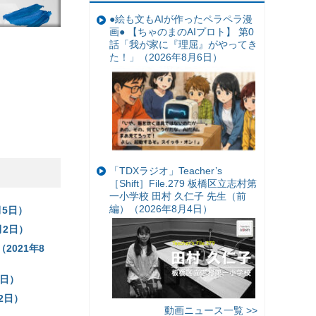
●絵も文もAIが作ったペラペラ漫
画● 【ちゃのまのAIプロト】 第0
話「我が家に『理屈』がやってき
た！」（2026年8月6日）
「TDXラジオ」Teacher’s
［Shift］File.279 板橋区立志村第
一小学校 田村 久仁子 先生（前
編）（2026年8月4日）
5日）
月2日）
021年8
9日）
2日）
動画ニュース一覧 >>