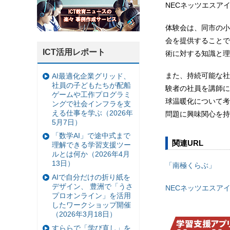
NECネッツエスア
体験会は、同市の小
会を提供することで
ICT活用レポート
術に対する知識と理
また、持続可能な社
AI最適化企業グリッド、
社員の子どもたちが配船
験者の社員を講師に
ゲームや工作プログラミ
球温暖化について考
ングで社会インフラを支
える仕事を学ぶ（2026年
問題に興味関心を持
5月7日）
「数学AI」で途中式まで
関連URL
理解できる学習支援ツー
ルとは何か（2026年4月
13日）
「南極くらぶ」
AIで自分だけの折り紙を
デザイン、 豊洲で「うさ
NECネッツエスア
プロオンライン」を活用
したワークショップ開催
（2026年3月18日）
すららで「学び直し」を