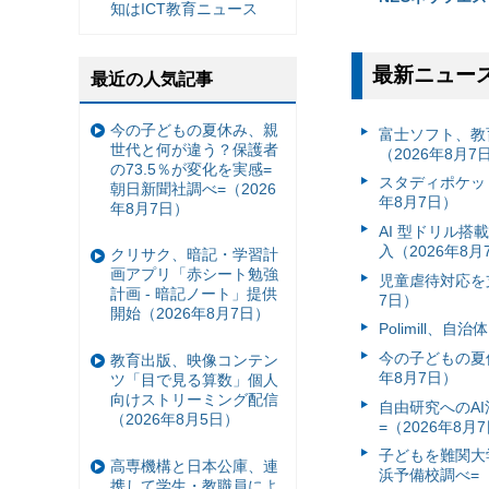
知はICT教育ニュース
最新ニュー
最近の人気記事
今の子どもの夏休み、親
富⼠ソフト、教
世代と何が違う？保護者
（2026年8月7
の73.5％が変化を実感=
スタディポケッ
朝日新聞社調べ=（2026
年8月7日）
年8月7日）
AI 型ドリル
入（2026年8月
クリサク、暗記・学習計
画アプリ「赤シート勉強
児童虐待対応を支
計画 - 暗記ノート」提供
7日）
開始（2026年8月7日）
Polimill、
今の子どもの夏休
教育出版、映像コンテン
年8月7日）
ツ「目で見る算数」個人
向けストリーミング配信
自由研究へのA
（2026年8月5日）
=（2026年8月
子どもを難関大
高専機構と日本公庫、連
浜予備校調べ=（
携して学生・教職員によ