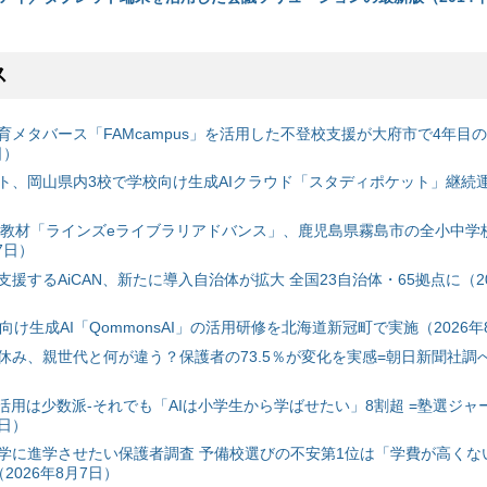
ス
育メタバース「FAMcampus」を活用した不登校支援が大府市で4年目
日）
ト、岡山県内3校で学校向け生成AIクラウド「スタディポケット」継続運用
搭載教材「ラインズeライブラリアドバンス」、鹿児島県霧島市の全小中学
7日）
援するAiCAN、新たに導入自治体が拡大 全国23自治体・65拠点に（20
自治体向け生成AI「QommonsAI」の活用研修を北海道新冠町で実施（2026年
み、親世代と何が違う？保護者の73.5％が変化を実感=朝日新聞社調べ=
I活用は少数派-それでも「AIは小学生から学ばせたい」8割超 =塾選ジャ
7日）
学に進学させたい保護者調査 予備校選びの不安第1位は「学費が高くな
2026年8月7日）