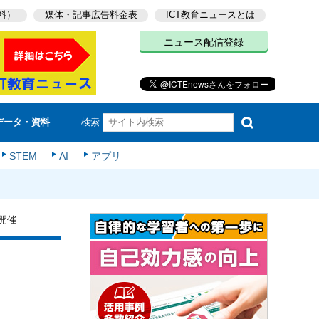
料）
媒体・記事広告料金表
ICT教育ニュースとは
ニュース配信登録
検索
データ・資料
STEM
AI
アプリ
開催