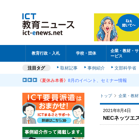
企業・教材・サ
教育行政・入札
学校・団体
ービス
注目タグ
取材記事
事例紹介
文部科学省
《夏休み本番》
8月のイベント、セミナー情報
トップ
企業・教材
2021年8月4日
NECネッツエ