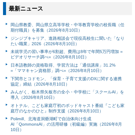
最新ニュース
岡山県教委、岡山県立高等学校・中等教育学校の校長職（任
期付職員）を募集（2026年8月10日）
ジンジブキャリア、進路相談会で現役高校生に聞いた「なり
たい職業」2026（2026年8月10日）
未就学児の習い事率が6割超、費用は8年で年間5万円増加 =
ビデオリサーチ調べ=（2026年8月10日）
日本語教師の資格取得、学習方法は「通信講座」31.2%
=「ママキャン資格部」調べ=（2026年8月10日）
下関市とコドモン、「保育・子育て支援のDXに関する連携
協定」締結（2026年8月10日）
みんがく、栃木県矢板市の全小・中学校に「スクールAI」を
導入（2026年8月10日）
オトナル、こども家庭庁初のポッドキャスト番組『こども家
庭庁のなかのひと』制作支援（2026年8月10日）
Polimill、北海道洞爺湖町で自治体向け生成
AI「QommonsAI」の活用研修（初級編）実施（2026年8月
10日）