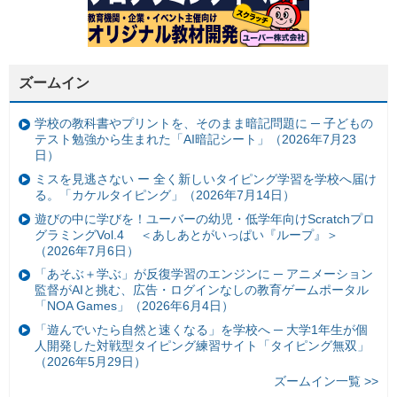
ズームイン
学校の教科書やプリントを、そのまま暗記問題に ─ 子どもの
テスト勉強から生まれた「AI暗記シート」（2026年7月23
日）
ミスを見逃さない ー 全く新しいタイピング学習を学校へ届け
る。「カケルタイピング」（2026年7月14日）
遊びの中に学びを！ユーバーの幼児・低学年向けScratchプロ
グラミングVol.4 ＜あしあとがいっぱい『ループ』＞
（2026年7月6日）
「あそぶ＋学ぶ」が反復学習のエンジンに ─ アニメーション
監督がAIと挑む、広告・ログインなしの教育ゲームポータル
「NOA Games」（2026年6月4日）
「遊んでいたら自然と速くなる」を学校へ ─ 大学1年生が個
人開発した対戦型タイピング練習サイト「タイピング無双」
（2026年5月29日）
ズームイン一覧 >>