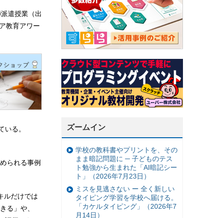
師派遣授業（出
リア教育アワー
ズームイン
している。
学校の教科書やプリントを、その
まま暗記問題に ─ 子どものテス
められる事例
ト勉強から生まれた「AI暗記シー
ト」（2026年7月23日）
ミスを見逃さない ー 全く新しい
キルだけでは
タイピング学習を学校へ届ける。
「カケルタイピング」（2026年7
きる」や、
月14日）