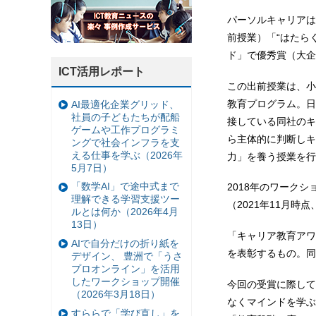
パーソルキャリアは
前授業）「“はたら
ド」で優秀賞（大企
ICT活用レポート
この出前授業は、小
教育プログラム。日
AI最適化企業グリッド、
社員の子どもたちが配船
接している同社のキ
ゲームや工作プログラミ
ら主体的に判断しキ
ングで社会インフラを支
える仕事を学ぶ（2026年
力」を養う授業を行
5月7日）
「数学AI」で途中式まで
2018年のワーク
理解できる学習支援ツー
（2021年11月時
ルとは何か（2026年4月
13日）
「キャリア教育アワ
AIで自分だけの折り紙を
を表彰するもの。同
デザイン、 豊洲で「うさ
プロオンライン」を活用
したワークショップ開催
今回の受賞に際して
（2026年3月18日）
なくマインドを学ぶ
すららで「学び直し」を