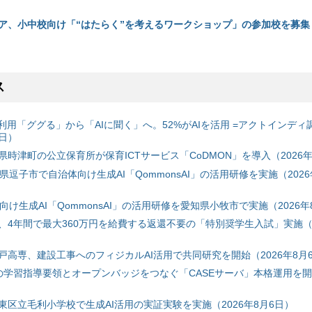
ア、小中校向け「“はたらく”を考えるワークショップ」の参加校を募集（
ス
利用「ググる」から「AIに聞く」へ。52%がAIを活用 =アクトインディ
6日）
時津町の公立保育所が保育ICTサービス「CoDMON」を導入（2026年
神奈川県逗子市で自治体向け生成AI「QommonsAI」の活用研修を実施（2026
自治体向け生成AI「QommonsAI」の活用研修を愛知県小牧市で実施（2026年
、4年間で最大360万円を給費する返還不要の「特別奨学生入試」実施（2
戸高専、建設工事へのフィジカルAI活用で共同研究を開始（2026年8月
初の学習指導要領とオープンバッジをつなぐ「CASEサーバ」本格運用を開始
東区立毛利小学校で生成AI活用の実証実験を実施（2026年8月6日）