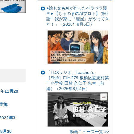
●絵も文もAIが作ったペラペラ漫
画● 【ちゃのまのAIプロト】 第0
話「我が家に『理屈』がやってき
た！」（2026年8月6日）
「TDXラジオ」Teacher’s
［Shift］File.279 板橋区立志村第
一小学校 田村 久仁子 先生（前
編）（2026年8月4日）
11月29
実施
22年3
月30
動画ニュース一覧 >>