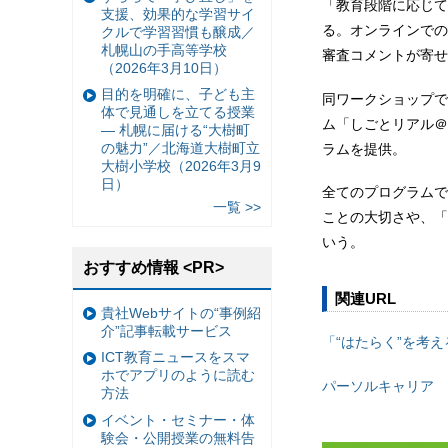
「教育段階に応じて
支援、効果的な学習サイ
る。オンラインでの
クルで学習習慣も醸成／
札幌山の手高等学校
審査コメントが寄せ
（2026年3月10日）
目的を明確に、子ども主
同ワークショップで
体で見通しを立てる授業
ム「しごとリアル＠
— 札幌に届ける“大樹町
の魅力”／北海道大樹町立
ラムを提供。
大樹小学校（2026年3月9
日）
全てのプログラムで
一覧 >>
ことの大切さや、「
いう。
おすすめ情報 <PR>
関連URL
貴社Webサイトの“事例紹
介”記事転載サービス
「“はたらく”を考
ICT教育ニュースをスマ
ホでアプリのように読む
パーソルキャリア
方法
イベント・セミナー・体
験会・公開授業の無料告