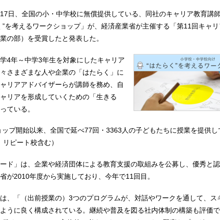
17日、全国の小・中学校に無償提供している、同社のキャリア教育講
く”を考えるワークショップ」が、経済産業省が主催する「第11回キャ
業の部）を受賞したと発表した。
学4年～中学3年生を対象にしたキャリア
々さまざまな人や企業の「はたらく」に
ャリアアドバイザーらが講師を務め、自
ャリアを形成していくための「生きる
っている。
ショップ開始以来、全国で延べ77回・3363人の子どもたちに授業を提供
点、リピート校含む）
ード」は、企業や経済団体による教育支援の取組みを公募し、優秀と認
省が2010年度から実施しており、今年で11回目。
は、「（出前授業の）3つのプログラムが、対話やワークを通して、ス
ように良く構成されている。継続や普及を図る社内体制の構築も評価で