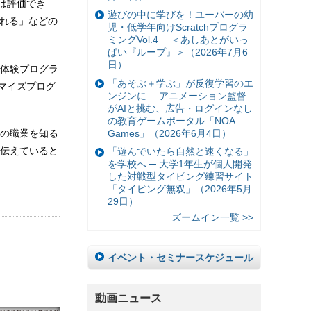
は評価でき
遊びの中に学びを！ユーバーの幼
られる」などの
児・低学年向けScratchプログラ
ミングVol.4 ＜あしあとがいっ
ぱい『ループ』＞（2026年7月6
日）
体験プログラ
「あそぶ＋学ぶ」が反復学習のエ
タマイズプログ
ンジンに ─ アニメーション監督
がAIと挑む、広告・ログインなし
の教育ゲームポータル「NOA
Games」（2026年6月4日）
の職業を知る
伝えていると
「遊んでいたら自然と速くなる」
を学校へ ─ 大学1年生が個人開発
した対戦型タイピング練習サイト
「タイピング無双」（2026年5月
29日）
ズームイン一覧 >>
イベント・セミナースケジュール
動画ニュース