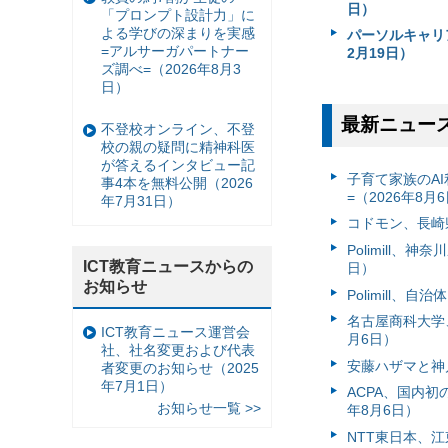
日）
「プロンプト設計力」に
よる学びの深まりを実感
パーソルキャリ
=アルサーガパートナー
2月19日）
ズ調べ=（2026年8月3
日）
最新ニュー
不登校オンライン、不登
校の親の疑問に精神科医
が答えるインタビュー記
子育て家族のAI
事4本を無料公開（2026
=（2026年8月
年7月31日）
コドモン、長崎県
Polimill、
ICT教育ニュースからの
日）
お知らせ
Polimill、
名古屋商科大学
ICT教育ニュース運営会
月6日）
社、社名変更および代表
安藤ハザマと神
者変更のお知らせ（2025
年7月1日）
ACPA、国内
お知らせ一覧 >>
年8月6日）
NTT東日本、江