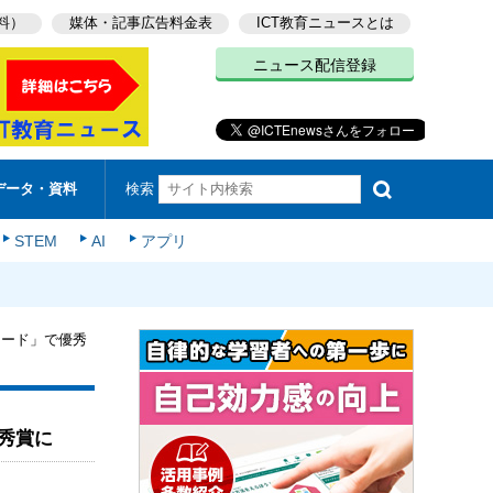
料）
媒体・記事広告料金表
ICT教育ニュースとは
ニュース配信登録
検索
データ・資料
STEM
AI
アプリ
ワード」で優秀
秀賞に