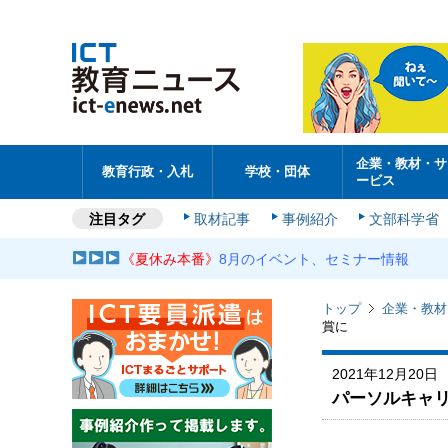
企業・教材・サ
教育行政・入札
学校・団体
ービス
注目タグ
取材記事
事例紹介
文部科学省
《夏休み本番》
8月のイベント、セミナー情報
トップ
企業・教材
賞に
2021年12月20日
パーソルキャ