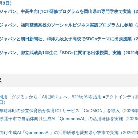
月9日）
ジャパン、中高生向けICT研修プログラムを岡山県の専門学校で実施（20
ジャパン、福岡雙葉高校のソーシャルビジネス実践プログラムに参加（20
ジャパンと朝日新聞社、和洋九段女子高校でSDGsテーマに出張授業（20
ャパン、都立武蔵高1年生に「SDGsに関する出張授業」実施（2021年
ス
利用「ググる」から「AIに聞く」へ。52%がAIを活用 =アクトインディ
6日）
時津町の公立保育所が保育ICTサービス「CoDMON」を導入（2026年
神奈川県逗子市で自治体向け生成AI「QommonsAI」の活用研修を実施（2026
自治体向け生成AI「QommonsAI」の活用研修を愛知県小牧市で実施（2026年