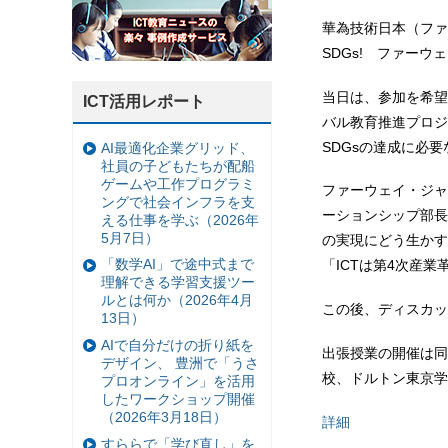
華為技術日本（ファ
SDGs! ファー
当日は、参加を希望
ICT活用レポート
バル教育推進プロジ
SDGsの達成に必
AI最適化企業グリッド、
社員の子どもたちが配船
ゲームや工作プログラミ
ファーウェイ・ジャ
ングで社会インフラを支
ーションシップ部長
える仕事を学ぶ（2026年
5月7日）
の実現にどう生かす
「数学AI」で途中式まで
「ICTは第4次産
理解できる学習支援ツー
ルとは何か（2026年4月
この後、ディスカッ
13日）
AIで自分だけの折り紙を
出張授業の開催は同
デザイン、 豊洲で「うさ
校、ドルトン東京学
プロオンライン」を活用
したワークショップ開催
（2026年3月18日）
詳細
すららで「学び直し」を