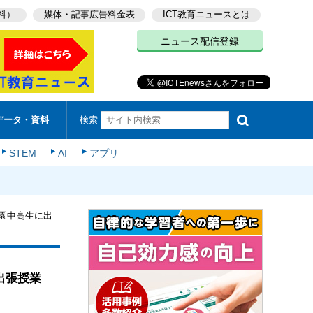
料）
媒体・記事広告料金表
ICT教育ニュースとは
ニュース配信登録
検索
データ・資料
STEM
AI
アプリ
園中高生に出
出張授業