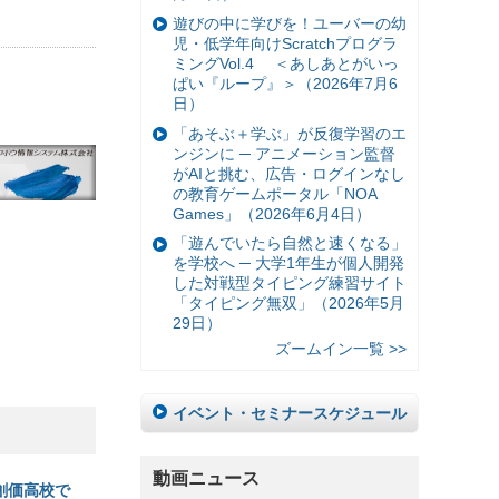
遊びの中に学びを！ユーバーの幼
児・低学年向けScratchプログラ
ミングVol.4 ＜あしあとがいっ
ぱい『ループ』＞（2026年7月6
日）
「あそぶ＋学ぶ」が反復学習のエ
ンジンに ─ アニメーション監督
がAIと挑む、広告・ログインなし
の教育ゲームポータル「NOA
Games」（2026年6月4日）
「遊んでいたら自然と速くなる」
を学校へ ─ 大学1年生が個人開発
した対戦型タイピング練習サイト
「タイピング無双」（2026年5月
29日）
ズームイン一覧 >>
イベント・セミナースケジュール
動画ニュース
・創価高校で