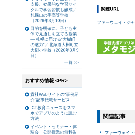
支援、効果的な学習サイ
関連URL
クルで学習習慣も醸成／
札幌山の手高等学校
（2026年3月10日）
ファーウェイ・ジャ
目的を明確に、子ども主
体で見通しを立てる授業
— 札幌に届ける“大樹町
の魅力”／北海道大樹町立
大樹小学校（2026年3月9
日）
一覧 >>
おすすめ情報 <PR>
貴社Webサイトの“事例紹
介”記事転載サービス
ICT教育ニュースをスマ
ホでアプリのように読む
関連記事
方法
イベント・セミナー・体
験会・公開授業の無料告
ファーウェイ・ジ