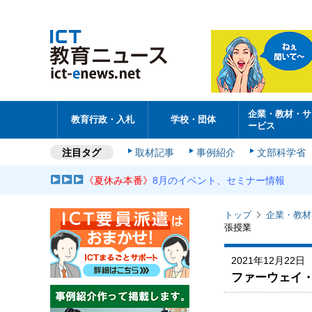
企業・教材・サ
教育行政・入札
学校・団体
ービス
注目タグ
取材記事
事例紹介
文部科学省
《夏休み本番》
8月のイベント、セミナー情報
トップ
企業・教材
張授業
2021年12月22日
ファーウェイ・