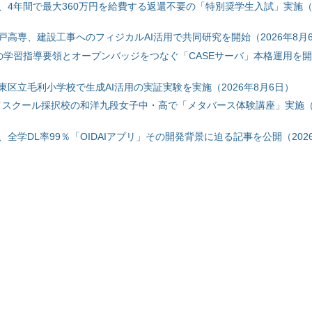
、4年間で最大360万円を給費する返還不要の「特別奨学生入試」実施（2
戸高専、建設工事へのフィジカルAI活用で共同研究を開始（2026年8月
初の学習指導要領とオープンバッジをつなぐ「CASEサーバ」本格運用を開始
東区立毛利小学校で生成AI活用の実証実験を実施（2026年8月6日）
ハイスクール採択校の和洋九段女子中・高で「メタバース体験講座」実施（2
全学DL率99％「OIDAIアプリ」その開発背景に迫る記事を公開（2026