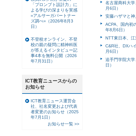
名古屋商科大学
「プロンプト設計力」に
月6日）
よる学びの深まりを実感
=アルサーガパートナー
安藤ハザマと神
ズ調べ=（2026年8月3
ACPA、国内
日）
年8月6日）
NTT東日本、江
不登校オンライン、不登
校の親の疑問に精神科医
C&R社、DX
が答えるインタビュー記
月6日）
事4本を無料公開（2026
追手門学院大学、
年7月31日）
日）
ICT教育ニュースからの
お知らせ
ICT教育ニュース運営会
社、社名変更および代表
者変更のお知らせ（2025
年7月1日）
お知らせ一覧 >>