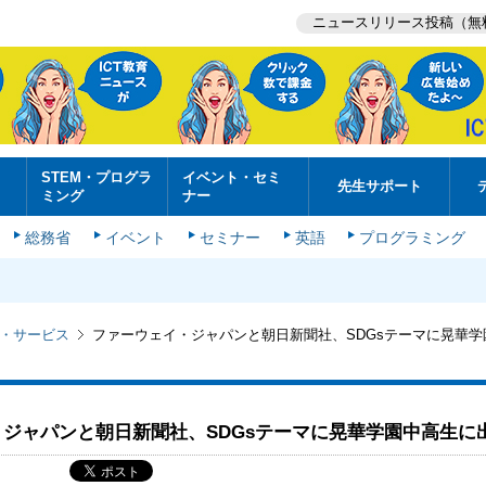
ニュースリリース投稿（無
STEM・プログラ
イベント・セミ
先生サポート
ミング
ナー
総務省
イベント
セミナー
英語
プログラミング
・サービス
ファーウェイ・ジャパンと朝日新聞社、SDGsテーマに晃華学
ジャパンと朝日新聞社、SDGsテーマに晃華学園中高生に