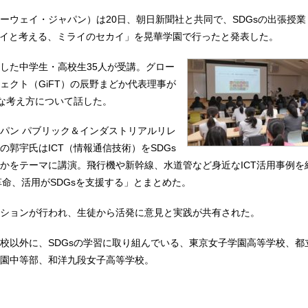
ーウェイ・ジャパン）は20日、朝日新聞社と共同で、SDGsの出張授
ウェイと考える、ミライのセカイ」を晃華学園で行ったと発表した。
した中学生・高校生35人が受講。グロー
ェクト（GiFT）の辰野まどか代表理事が
要な考え方について話した。
パン パブリック＆インダストリアルリレ
の郭宇氏はICT（情報通信技術）をSDGs
かをテーマに講演。飛行機や新幹線、水道管など身近なICT活用事例を
業革命、活用がSDGsを支援する」とまとめた。
ションが行われ、生徒から活発に意見と実践が共有された。
校以外に、SDGsの学習に取り組んでいる、東京女子学園高等学校、都
園中等部、和洋九段女子高等学校。