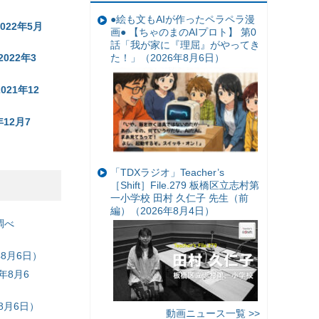
●絵も文もAIが作ったペラペラ漫
22年5月
画● 【ちゃのまのAIプロト】 第0
話「我が家に『理屈』がやってき
た！」（2026年8月6日）
22年3
21年12
12月7
「TDXラジオ」Teacher’s
［Shift］File.279 板橋区立志村第
一小学校 田村 久仁子 先生（前
編）（2026年8月4日）
調べ
8月6日）
年8月6
8月6日）
動画ニュース一覧 >>