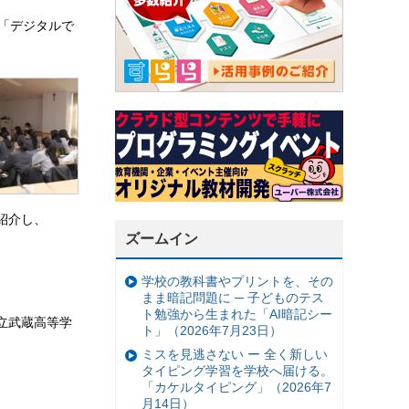
業「デジタルで
紹介し、
ズームイン
学校の教科書やプリントを、その
まま暗記問題に ─ 子どものテス
ト勉強から生まれた「AI暗記シー
立武蔵高等学
ト」（2026年7月23日）
ミスを見逃さない ー 全く新しい
タイピング学習を学校へ届ける。
「カケルタイピング」（2026年7
月14日）