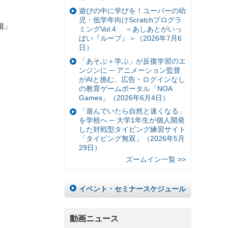
遊びの中に学びを！ユーバーの幼
児・低学年向けScratchプログラ
組」
ミングVol.4 ＜あしあとがいっ
ぱい『ループ』＞（2026年7月6
日）
「あそぶ＋学ぶ」が反復学習のエ
ンジンに ─ アニメーション監督
がAIと挑む、広告・ログインなし
の教育ゲームポータル「NOA
Games」（2026年6月4日）
「遊んでいたら自然と速くなる」
を学校へ ─ 大学1年生が個人開発
した対戦型タイピング練習サイト
「タイピング無双」（2026年5月
29日）
ズームイン一覧 >>
イベント・セミナースケジュール
動画ニュース