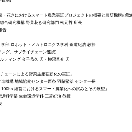
登録制)
菜・花きにおけるスマート農業実証プロジェクトの概要と農研機構の取
総合研究機構 野菜花き研究部門 松元哲 所長
報告
科学部 ロボット・メカトロニクス学科 釜道紀浩 教授
リング、サプライチェーン連携)
ルティング 金子恭久 氏・柳沼草介 氏
チェーンによる野菜生産強靭化の実証」
推進機構 地域協働センター西条 羽藤堅治 センター長
 100ha 経営におけるスマート農業化への試みとその展望」
資源科学部 生命環境学科 三苫好治 教授
疑