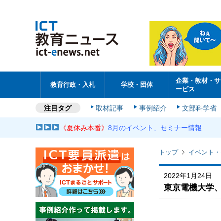
企業・教材・サ
教育行政・入札
学校・団体
ービス
注目タグ
取材記事
事例紹介
文部科学省
《夏休み本番》
8月のイベント、セミナー情報
トップ
イベント・
2022年1月24日
東京電機大学、