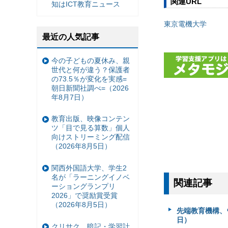
関連URL
知はICT教育ニュース
東京電機大学
最近の人気記事
今の子どもの夏休み、親
世代と何が違う？保護者
の73.5％が変化を実感=
朝日新聞社調べ=（2026
年8月7日）
教育出版、映像コンテン
ツ「目で見る算数」個人
向けストリーミング配信
（2026年8月5日）
関西外国語大学、学生2
名が「ラーニングイノベ
関連記事
ーショングランプリ
2026」で奨励賞受賞
（2026年8月5日）
先端教育機構、
日）
クリサク、暗記・学習計