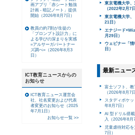
東京電機大学、
画アプリ「赤シート勉強
（2022年2月7
計画 - 暗記ノート」提供
開始（2026年8月7日）
東京電機大学、「
21日）
教員の約7割が生徒の
エナジード×Wi
「プロンプト設計力」に
月29日）
よる学びの深まりを実感
ウェビナー「情
=アルサーガパートナー
日）
ズ調べ=（2026年8月3
日）
最新ニュー
ICT教育ニュースからの
お知らせ
富⼠ソフト、教
（2026年8月7
ICT教育ニュース運営会
社、社名変更および代表
スタディポケッ
者変更のお知らせ（2025
年8月7日）
年7月1日）
AI 型ドリル
お知らせ一覧 >>
入（2026年8月
児童虐待対応を支
7日）