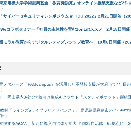
東京電機大学学術振興基金「教育奨励賞」オンライン授業支援など2件
日）
サイバーセキュリティシンポジウム in TDU 2022」2月21日開催（20
zWeコラボセミナー「社員の主体性を育む1on1のススメ」2月18日開催（
報モラル教育からデジタルシティズンシップ教育へ」10月8日開催（2020
ス
育メタバース「FAMcampus」を活用した不登校支援が大府市で4年目
日）
ト、岡山県内3校で学校向け生成AIクラウド「スタディポケット」継続運用
搭載教材「ラインズeライブラリアドバンス」、鹿児島県霧島市の全小中学
7日）
援するAiCAN、新たに導入自治体が拡大 全国23自治体・65拠点に（20