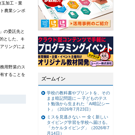
埼玉加工・業
ート農業シンポ
ト」の委託先と
的とした、キ
アリングによ
務用野菜のス
有することを
ズームイン
学校の教科書やプリントを、その
まま暗記問題に ─ 子どものテス
ト勉強から生まれた「AI暗記シー
ト」（2026年7月23日）
ミスを見逃さない ー 全く新しい
タイピング学習を学校へ届ける。
「カケルタイピング」（2026年7
月14日）