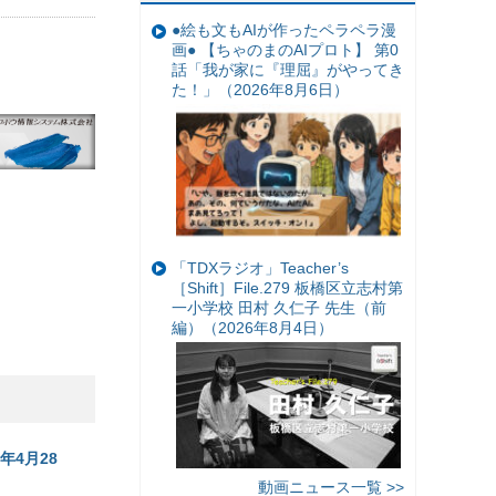
●絵も文もAIが作ったペラペラ漫
画● 【ちゃのまのAIプロト】 第0
話「我が家に『理屈』がやってき
た！」（2026年8月6日）
「TDXラジオ」Teacher’s
［Shift］File.279 板橋区立志村第
一小学校 田村 久仁子 先生（前
編）（2026年8月4日）
年4月28
動画ニュース一覧 >>