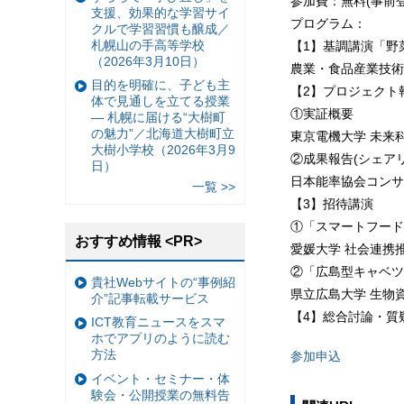
参加費：無料(事前
支援、効果的な学習サイ
プログラム：
クルで学習習慣も醸成／
札幌山の手高等学校
【1】基調講演「野
（2026年3月10日）
農業・食品産業技術
目的を明確に、子ども主
【2】プロジェクト
体で見通しを立てる授業
①実証概要
— 札幌に届ける“大樹町
の魅力”／北海道大樹町立
東京電機大学 未来
大樹小学校（2026年3月9
②成果報告(シェア
日）
日本能率協会コンサ
一覧 >>
【3】招待講演
①「スマートフード
おすすめ情報 <PR>
愛媛大学 社会連携
②「広島型キャベツ
貴社Webサイトの“事例紹
県立広島大学 生物
介”記事転載サービス
【4】総合討論・質
ICT教育ニュースをスマ
ホでアプリのように読む
方法
参加申込
イベント・セミナー・体
験会・公開授業の無料告