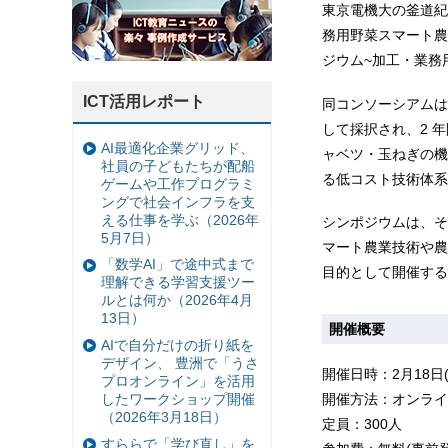
東京電機大の釜道紀
務用野菜スマート農
ジウム~加工・業務
ICT活用レポート
同コンソーシアムは
して採択され、2 
AI最適化企業グリッド、
ャベツ・玉ねぎの機
社員の子どもたちが配船
る低コスト技術体系
ゲームや工作プログラミ
ングで社会インフラを支
える仕事を学ぶ（2026年
シンポジウムは、そ
5月7日）
マート農業技術や農
「数学AI」で途中式まで
目的として開催する
理解できる学習支援ツー
ルとは何か（2026年4月
13日）
開催概要
AIで自分だけの折り紙を
デザイン、 豊洲で「うさ
開催日時：2月18日(金) 
プロオンライン」を活用
したワークショップ開催
開催方法：オンライン
（2026年3月18日）
定員：300人
すららで「学び直し」を