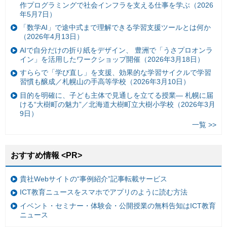
作プログラミングで社会インフラを支える仕事を学ぶ（2026
年5月7日）
「数学AI」で途中式まで理解できる学習支援ツールとは何か
（2026年4月13日）
AIで自分だけの折り紙をデザイン、 豊洲で「うさプロオンラ
イン」を活用したワークショップ開催（2026年3月18日）
すららで「学び直し」を支援、効果的な学習サイクルで学習
習慣も醸成／札幌山の手高等学校（2026年3月10日）
目的を明確に、子ども主体で見通しを立てる授業— 札幌に届
ける“大樹町の魅力”／北海道大樹町立大樹小学校（2026年3月
9日）
一覧 >>
おすすめ情報 <PR>
貴社Webサイトの“事例紹介”記事転載サービス
ICT教育ニュースをスマホでアプリのように読む方法
イベント・セミナー・体験会・公開授業の無料告知はICT教育
ニュース