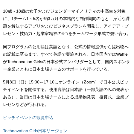
10歳～18歳の女子およびジェンダーマイノリティの中高生を対象
に、1チーム1～5名が約3カ月の本格的な制作期間のもと、身近な課
題を解決するアプリおよびビジネスプランを開発し、アイデア・プ
レゼン・技術力・起業家精神の4つをチームワーク形式で競い合う。
同プログラムの公用語は英語となり、公式の情報提供から提出物へ
の記載に至るまで、すべて英語で実施される。日本国内ではWaffle
がTechnovation Girlsの日本公式アンバサダーとして、国内スポンサ
ー企業とともに日本出場チームのサポートを行っている。
5月8日（日）15:00～17:10にオンライン（Zoom）で日本公式ピッ
チイベントを開催する。使用言語は日本語（一部英語のみの発表が
ある）。当日は日本出場チームによる成果物発表、授賞式、企業プ
レゼンなどが行われる。
ピッチイベントの観覧申込
Technovation Girls日本リージョン