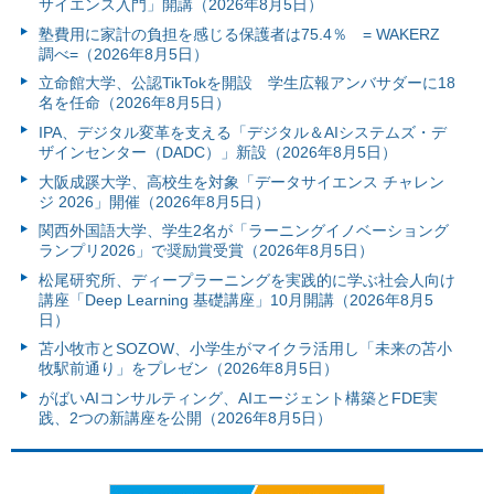
サイエンス入門」開講（2026年8月5日）
塾費用に家計の負担を感じる保護者は75.4％ = WAKERZ
調べ=（2026年8月5日）
立命館大学、公認TikTokを開設 学生広報アンバサダーに18
名を任命（2026年8月5日）
IPA、デジタル変革を支える「デジタル＆AIシステムズ・デ
ザインセンター（DADC）」新設（2026年8月5日）
大阪成蹊大学、高校生を対象「データサイエンス チャレン
ジ 2026」開催（2026年8月5日）
関西外国語大学、学生2名が「ラーニングイノベーショング
ランプリ2026」で奨励賞受賞（2026年8月5日）
松尾研究所、ディープラーニングを実践的に学ぶ社会人向け
講座「Deep Learning 基礎講座」10月開講（2026年8月5
日）
苫小牧市とSOZOW、小学生がマイクラ活用し「未来の苫小
牧駅前通り」をプレゼン（2026年8月5日）
がばいAIコンサルティング、AIエージェント構築とFDE実
践、2つの新講座を公開（2026年8月5日）