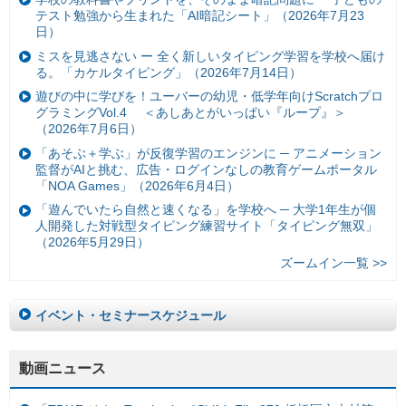
テスト勉強から生まれた「AI暗記シート」（2026年7月23
日）
ミスを見逃さない ー 全く新しいタイピング学習を学校へ届け
る。「カケルタイピング」（2026年7月14日）
遊びの中に学びを！ユーバーの幼児・低学年向けScratchプロ
グラミングVol.4 ＜あしあとがいっぱい『ループ』＞
（2026年7月6日）
「あそぶ＋学ぶ」が反復学習のエンジンに ─ アニメーション
監督がAIと挑む、広告・ログインなしの教育ゲームポータル
「NOA Games」（2026年6月4日）
「遊んでいたら自然と速くなる」を学校へ ─ 大学1年生が個
人開発した対戦型タイピング練習サイト「タイピング無双」
（2026年5月29日）
ズームイン一覧 >>
イベント・セミナースケジュール
動画ニュース