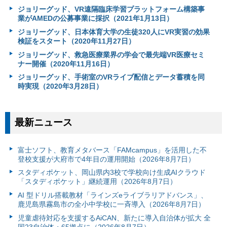
ジョリーグッド、VR遠隔臨床学習プラットフォーム構築事
業がAMEDの公募事業に採択（2021年1月13日）
ジョリーグッド、日本体育大学の生徒320人にVR実習の効果
検証をスタート（2020年11月27日）
ジョリーグッド、救急医療業界の学会で最先端VR医療セミ
ナー開催（2020年11月16日）
ジョリーグッド、手術室のVRライブ配信とデータ蓄積を同
時実現（2020年3月28日）
最新ニュース
富⼠ソフト、教育メタバース「FAMcampus」を活用した不
登校支援が大府市で4年目の運用開始（2026年8月7日）
スタディポケット、岡山県内3校で学校向け生成AIクラウド
「スタディポケット」継続運用（2026年8月7日）
AI 型ドリル搭載教材「ラインズeライブラリアドバンス」、
鹿児島県霧島市の全小中学校に一斉導入（2026年8月7日）
児童虐待対応を支援するAiCAN、新たに導入自治体が拡大 全
国23自治体・65拠点に（2026年8月7日）