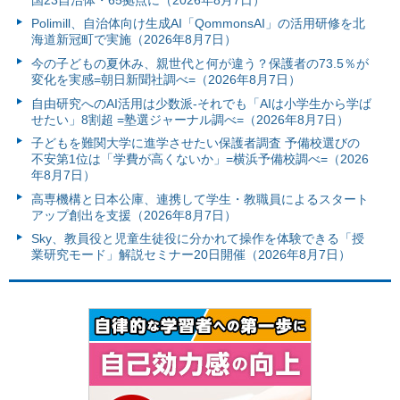
Polimill、自治体向け生成AI「QommonsAI」の活用研修を北
海道新冠町で実施（2026年8月7日）
今の子どもの夏休み、親世代と何が違う？保護者の73.5％が
変化を実感=朝日新聞社調べ=（2026年8月7日）
自由研究へのAI活用は少数派-それでも「AIは小学生から学ば
せたい」8割超 =塾選ジャーナル調べ=（2026年8月7日）
子どもを難関大学に進学させたい保護者調査 予備校選びの
不安第1位は「学費が高くないか」=横浜予備校調べ=（2026
年8月7日）
高専機構と日本公庫、連携して学生・教職員によるスタート
アップ創出を支援（2026年8月7日）
Sky、教員役と児童生徒役に分かれて操作を体験できる「授
業研究モード」解説セミナー20日開催（2026年8月7日）