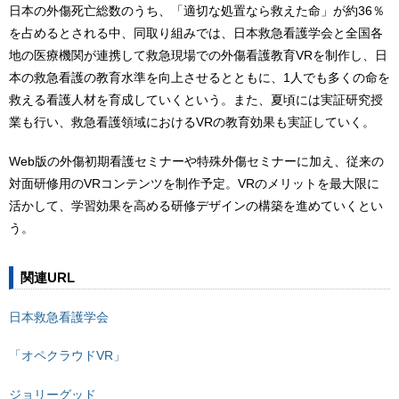
日本の外傷死亡総数のうち、「適切な処置なら救えた命」が約36％
を占めるとされる中、同取り組みでは、日本救急看護学会と全国各
地の医療機関が連携して救急現場での外傷看護教育VRを制作し、日
本の救急看護の教育水準を向上させるとともに、1人でも多くの命を
救える看護人材を育成していくという。また、夏頃には実証研究授
業も行い、救急看護領域におけるVRの教育効果も実証していく。
Web版の外傷初期看護セミナーや特殊外傷セミナーに加え、従来の
対面研修用のVRコンテンツを制作予定。VRのメリットを最大限に
活かして、学習効果を高める研修デザインの構築を進めていくとい
う。
関連URL
日本救急看護学会
「オペクラウドVR」
ジョリーグッド