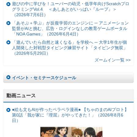
遊びの中に学びを！ユーバーの幼児・低学年向けScratchプロ
グラミングVol.4 ＜あしあとがいっぱい『ループ』＞
（2026年7月6日）
「あそぶ＋学ぶ」が反復学習のエンジンに ─ アニメーション
監督がAIと挑む、広告・ログインなしの教育ゲームポータル
「NOA Games」（2026年6月4日）
「遊んでいたら自然と速くなる」を学校へ ─ 大学1年生が個
人開発した対戦型タイピング練習サイト「タイピング無双」
（2026年5月29日）
ズームイン一覧 >>
イベント・セミナースケジュール
動画ニュース
●絵も文もAIが作ったペラペラ漫画● 【ちゃのまのAIプロト】
第0話「我が家に『理屈』がやってきた！」（2026年8月6
日）