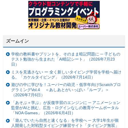
ズームイン
学校の教科書やプリントを、そのまま暗記問題に ─ 子どもの
テスト勉強から生まれた「AI暗記シート」（2026年7月23
日）
ミスを見逃さない ー 全く新しいタイピング学習を学校へ届け
る。「カケルタイピング」（2026年7月14日）
遊びの中に学びを！ユーバーの幼児・低学年向けScratchプロ
グラミングVol.4 ＜あしあとがいっぱい『ループ』＞
（2026年7月6日）
「あそぶ＋学ぶ」が反復学習のエンジンに ─ アニメーション
監督がAIと挑む、広告・ログインなしの教育ゲームポータル
「NOA Games」（2026年6月4日）
「遊んでいたら自然と速くなる」を学校へ ─ 大学1年生が個
人開発した対戦型タイピング練習サイト「タイピング無双」