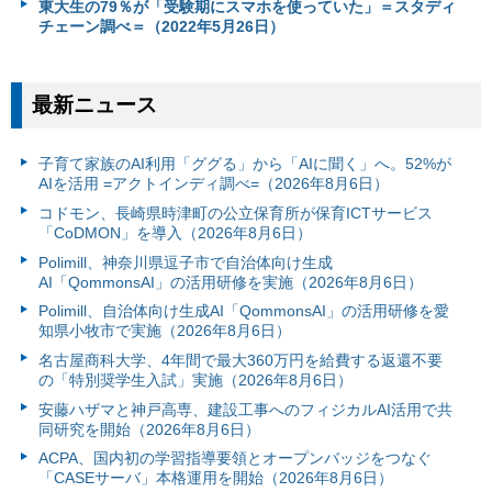
東大生の79％が「受験期にスマホを使っていた」＝スタディ
チェーン調べ＝（2022年5月26日）
最新ニュース
子育て家族のAI利用「ググる」から「AIに聞く」へ。52%が
AIを活用 =アクトインディ調べ=（2026年8月6日）
コドモン、長崎県時津町の公立保育所が保育ICTサービス
「CoDMON」を導入（2026年8月6日）
Polimill、神奈川県逗子市で自治体向け生成
AI「QommonsAI」の活用研修を実施（2026年8月6日）
Polimill、自治体向け生成AI「QommonsAI」の活用研修を愛
知県小牧市で実施（2026年8月6日）
名古屋商科大学、4年間で最大360万円を給費する返還不要
の「特別奨学生入試」実施（2026年8月6日）
安藤ハザマと神戸高専、建設工事へのフィジカルAI活用で共
同研究を開始（2026年8月6日）
ACPA、国内初の学習指導要領とオープンバッジをつなぐ
「CASEサーバ」本格運用を開始（2026年8月6日）