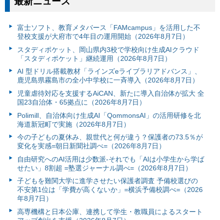
最新ニュース
富⼠ソフト、教育メタバース「FAMcampus」を活用した不
登校支援が大府市で4年目の運用開始（2026年8月7日）
スタディポケット、岡山県内3校で学校向け生成AIクラウド
「スタディポケット」継続運用（2026年8月7日）
AI 型ドリル搭載教材「ラインズeライブラリアドバンス」、
鹿児島県霧島市の全小中学校に一斉導入（2026年8月7日）
児童虐待対応を支援するAiCAN、新たに導入自治体が拡大 全
国23自治体・65拠点に（2026年8月7日）
Polimill、自治体向け生成AI「QommonsAI」の活用研修を北
海道新冠町で実施（2026年8月7日）
今の子どもの夏休み、親世代と何が違う？保護者の73.5％が
変化を実感=朝日新聞社調べ=（2026年8月7日）
自由研究へのAI活用は少数派-それでも「AIは小学生から学ば
せたい」8割超 =塾選ジャーナル調べ=（2026年8月7日）
子どもを難関大学に進学させたい保護者調査 予備校選びの
不安第1位は「学費が高くないか」=横浜予備校調べ=（2026
年8月7日）
高専機構と日本公庫、連携して学生・教職員によるスタート