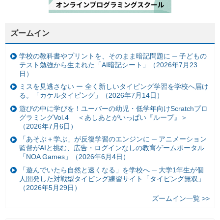
ズームイン
学校の教科書やプリントを、そのまま暗記問題に ─ 子どもの
テスト勉強から生まれた「AI暗記シート」（2026年7月23
日）
ミスを見逃さない ー 全く新しいタイピング学習を学校へ届け
る。「カケルタイピング」（2026年7月14日）
遊びの中に学びを！ユーバーの幼児・低学年向けScratchプロ
グラミングVol.4 ＜あしあとがいっぱい『ループ』＞
（2026年7月6日）
「あそぶ＋学ぶ」が反復学習のエンジンに ─ アニメーション
監督がAIと挑む、広告・ログインなしの教育ゲームポータル
「NOA Games」（2026年6月4日）
「遊んでいたら自然と速くなる」を学校へ ─ 大学1年生が個
人開発した対戦型タイピング練習サイト「タイピング無双」
（2026年5月29日）
ズームイン一覧 >>