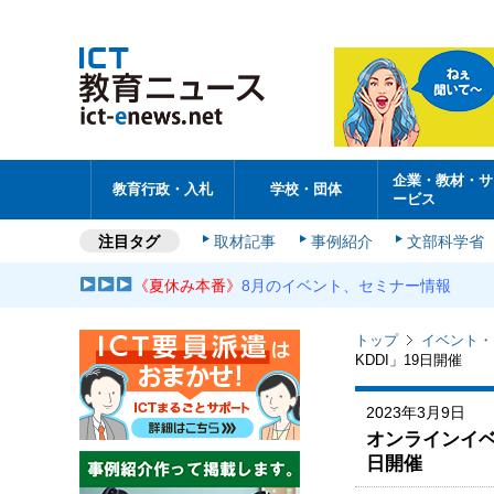
企業・教材・サ
教育行政・入札
学校・団体
ービス
注目タグ
取材記事
事例紹介
文部科学省
《夏休み本番》
8月のイベント、セミナー情報
トップ
イベント・
KDDI」19日開催
2023年3月9日
オンラインイベン
日開催