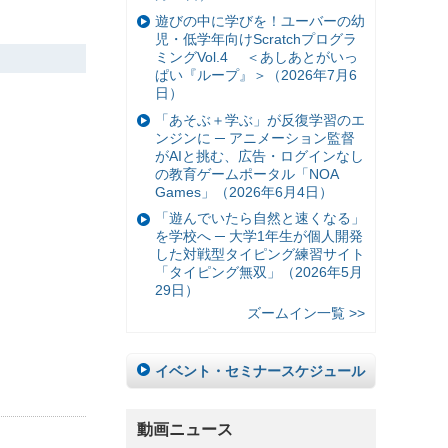
遊びの中に学びを！ユーバーの幼
児・低学年向けScratchプログラ
ミングVol.4 ＜あしあとがいっ
ぱい『ループ』＞（2026年7月6
日）
「あそぶ＋学ぶ」が反復学習のエ
ンジンに ─ アニメーション監督
がAIと挑む、広告・ログインなし
の教育ゲームポータル「NOA
Games」（2026年6月4日）
「遊んでいたら自然と速くなる」
を学校へ ─ 大学1年生が個人開発
した対戦型タイピング練習サイト
「タイピング無双」（2026年5月
29日）
ズームイン一覧 >>
イベント・セミナースケジュール
動画ニュース