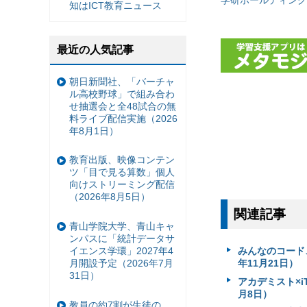
知はICT教育ニュース
最近の人気記事
朝日新聞社、「バーチャ
ル高校野球」で組み合わ
せ抽選会と全48試合の無
料ライブ配信実施（2026
年8月1日）
教育出版、映像コンテン
ツ「目で見る算数」個人
向けストリーミング配信
（2026年8月5日）
関連記事
青山学院大学、青山キャ
ンパスに「統計データサ
イエンス学環」2027年4
みんなのコード
月開設予定（2026年7月
年11月21日）
31日）
アカデミスト×i
月8日）
教員の約7割が生徒の