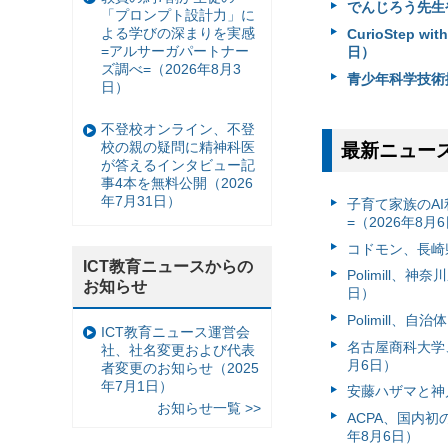
でんじろう先生や
「プロンプト設計力」に
よる学びの深まりを実感
CurioStep
=アルサーガパートナー
日）
ズ調べ=（2026年8月3
青少年科学技術振
日）
不登校オンライン、不登
校の親の疑問に精神科医
最新ニュー
が答えるインタビュー記
事4本を無料公開（2026
年7月31日）
子育て家族のAI
=（2026年8月
コドモン、長崎県
ICT教育ニュースからの
Polimill、
お知らせ
日）
Polimill、
ICT教育ニュース運営会
名古屋商科大学
社、社名変更および代表
月6日）
者変更のお知らせ（2025
年7月1日）
安藤ハザマと神
お知らせ一覧 >>
ACPA、国内
年8月6日）