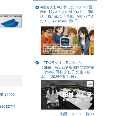
●絵も文もAIが作ったペラペラ漫
画● 【ちゃのまのAIプロト】 第0
話「我が家に『理屈』がやってき
た！」（2026年8月6日）
「TDXラジオ」Teacher’s
［Shift］File.279 板橋区立志村第
一小学校 田村 久仁子 先生（前
編）（2026年8月4日）
（2022
022年4
動画ニュース一覧 >>