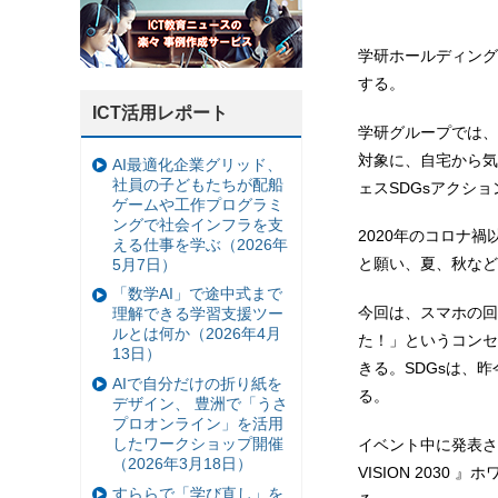
学研ホールディング
する。
ICT活用レポート
学研グループでは、
対象に、自宅から気
AI最適化企業グリッド、
社員の子どもたちが配船
ェスSDGsアクシ
ゲームや工作プログラミ
ングで社会インフラを支
2020年のコロナ
える仕事を学ぶ（2026年
と願い、夏、秋など
5月7日）
「数学AI」で途中式まで
今回は、スマホの回
理解できる学習支援ツー
ルとは何か（2026年4月
た！」というコンセ
13日）
きる。SDGsは、
AIで自分だけの折り紙を
る。
デザイン、 豊洲で「うさ
プロオンライン」を活用
したワークショップ開催
イベント中に発表さ
（2026年3月18日）
VISION 203
すららで「学び直し」を