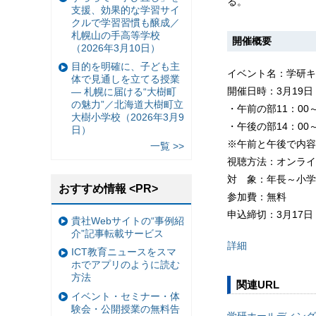
る。
支援、効果的な学習サイ
クルで学習習慣も醸成／
札幌山の手高等学校
開催概要
（2026年3月10日）
目的を明確に、子ども主
イベント名：学研キ
体で見通しを立てる授業
開催日時：3月19
— 札幌に届ける“大樹町
の魅力”／北海道大樹町立
・午前の部11：00～
大樹小学校（2026年3月9
・午後の部14：00～
日）
※午前と午後で内容
一覧 >>
視聴方法：オンライ
対 象：年長～小学
おすすめ情報 <PR>
参加費：無料
申込締切：3月17日
貴社Webサイトの“事例紹
介”記事転載サービス
詳細
ICT教育ニュースをスマ
ホでアプリのように読む
方法
関連URL
イベント・セミナー・体
験会・公開授業の無料告
学研ホールディング