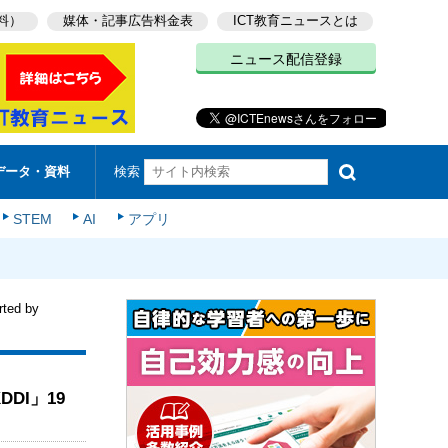
料）
媒体・記事広告料金表
ICT教育ニュースとは
ニュース配信登録
検索
データ・資料
STEM
AI
アプリ
d by
DI」19