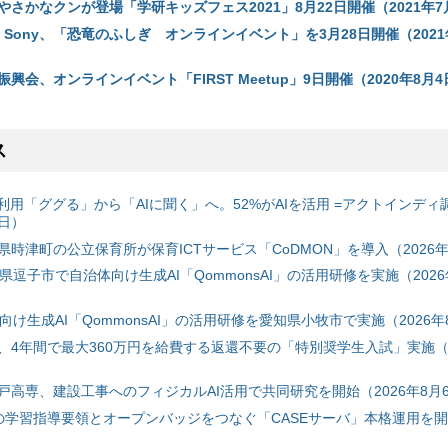
さかなクンが登場「学研キッズフェス2021」8月22日開催（2021年7
 with Sony、「恐竜のふしぎ オンラインイベント」を3月28日開催（2021
興会、オンラインイベント「FIRST Meetup」9日開催（2020年8月4
ス
利用「ググる」から「AIに聞く」へ。52%がAIを活用 =アクトインディ
6日）
時津町の公立保育所が保育ICTサービス「CoDMON」を導入（2026年
神奈川県逗子市で自治体向け生成AI「QommonsAI」の活用研修を実施（2026
自治体向け生成AI「QommonsAI」の活用研修を愛知県小牧市で実施（2026年
、4年間で最大360万円を給費する返還不要の「特別奨学生入試」実施（2
戸高専、建設工事へのフィジカルAI活用で共同研究を開始（2026年8月
初の学習指導要領とオープンバッジをつなぐ「CASEサーバ」本格運用を開始