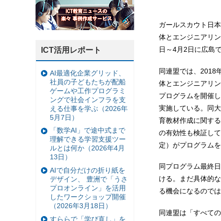
ガールスカウト日本
体とエンジニアリング
日～4月2日に広島
ICT活用レポート
同連盟では、2018
AI最適化企業グリッド、
社員の子どもたちが配船
体とエンジニアリン
ゲームや工作プログラミ
プログラムを開催し
ングで社会インフラを支
実施している。同大
える仕事を学ぶ（2026年
5月7日）
育教材作成に関する
「数学AI」で途中式まで
の有効性も検証して
理解できる学習支援ツー
定）がプログラムを
ルとは何か（2026年4月
13日）
同プログラム最終日
AIで自分だけの折り紙を
ける。まだ具体的な
デザイン、 豊洲で「うさ
プロオンライン」を活用
る機会になるのでは
したワークショップ開催
（2026年3月18日）
同連盟は「すべての
すららで「学び直し」を