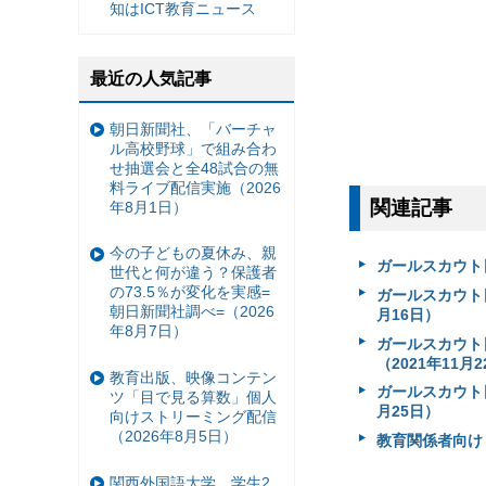
知はICT教育ニュース
最近の人気記事
朝日新聞社、「バーチャ
ル高校野球」で組み合わ
せ抽選会と全48試合の無
料ライブ配信実施（2026
関連記事
年8月1日）
今の子どもの夏休み、親
ガールスカウト
世代と何が違う？保護者
の73.5％が変化を実感=
ガールスカウト日
朝日新聞社調べ=（2026
月16日）
年8月7日）
ガールスカウト
（2021年11月
教育出版、映像コンテン
ガールスカウト日
ツ「目で見る算数」個人
月25日）
向けストリーミング配信
（2026年8月5日）
教育関係者向け
関西外国語大学、学生2