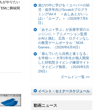
ちがやりたい
遊びの中に学びを！ユーバーの幼
EMに興味関
児・低学年向けScratchプログラ
ミングVol.4 ＜あしあとがいっ
ぱい『ループ』＞（2026年7月6
日）
「あそぶ＋学ぶ」が反復学習のエ
ンジンに ─ アニメーション監督
がAIと挑む、広告・ログインなし
の教育ゲームポータル「NOA
Games」（2026年6月4日）
「遊んでいたら自然と速くなる」
を学校へ ─ 大学1年生が個人開発
した対戦型タイピング練習サイト
「タイピング無双」（2026年5月
29日）
ズームイン一覧 >>
イベント・セミナースケジュール
動画ニュース