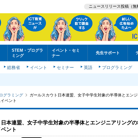
ニュースリリース投稿（無
STEM・プログラ
イベント・セミ
先生サポート
ミング
ナー
総務省
イベント
セミナー
英語
プログラミング
プログラミング
ガールスカウト日本連盟、女子中学生対象の半導体とエンジ
ムイベント
日本連盟、女子中学生対象の半導体とエンジニアリングのS
イベント