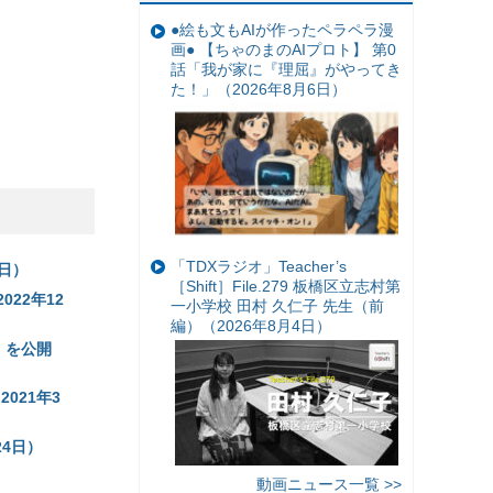
●絵も文もAIが作ったペラペラ漫
画● 【ちゃのまのAIプロト】 第0
話「我が家に『理屈』がやってき
た！」（2026年8月6日）
「TDXラジオ」Teacher’s
日）
［Shift］File.279 板橋区立志村第
22年12
一小学校 田村 久仁子 先生（前
編）（2026年8月4日）
」を公開
021年3
4日）
動画ニュース一覧 >>