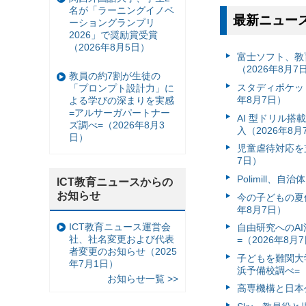
名が「ラーニングイノベ
最新ニュー
ーショングランプリ
2026」で奨励賞受賞
（2026年8月5日）
富⼠ソフト、教
（2026年8月7
教員の約7割が生徒の
スタディポケッ
「プロンプト設計力」に
年8月7日）
よる学びの深まりを実感
=アルサーガパートナー
AI 型ドリル
ズ調べ=（2026年8月3
入（2026年8月
日）
児童虐待対応を支
7日）
Polimill、
ICT教育ニュースからの
お知らせ
今の子どもの夏休
年8月7日）
ICT教育ニュース運営会
自由研究へのA
社、社名変更および代表
=（2026年8月
者変更のお知らせ（2025
子どもを難関大
年7月1日）
浜予備校調べ=（
お知らせ一覧 >>
高専機構と日本