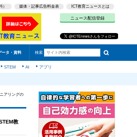
料）
媒体・記事広告料金表
ICT教育ニュースとは
ニュース配信登録
検索
データ・資料
STEM
AI
アプリ
ニアリングの
TEM教