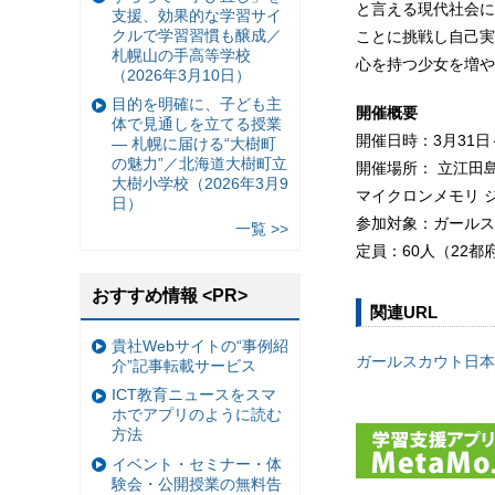
と言える現代社会に
支援、効果的な学習サイ
クルで学習習慣も醸成／
ことに挑戦し自己実
札幌山の手高等学校
心を持つ少女を増や
（2026年3月10日）
目的を明確に、子ども主
開催概要
体で見通しを立てる授業
開催日時：3月31日
— 札幌に届ける“大樹町
の魅力”／北海道大樹町立
開催場所： 立江田
大樹小学校（2026年3月9
マイクロンメモリ 
日）
参加対象：ガールス
一覧 >>
定員：60人（22
おすすめ情報 <PR>
関連URL
貴社Webサイトの“事例紹
ガールスカウト日本
介”記事転載サービス
ICT教育ニュースをスマ
ホでアプリのように読む
方法
イベント・セミナー・体
験会・公開授業の無料告