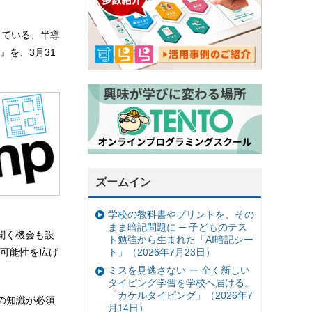
している、半導
』を、3月31
ズームイン
学校の教科書やプリントを、その
まま暗記問題に ─ 子どものテス
聞く機会も設
ト勉強から生まれた「AI暗記シー
ト」（2026年7月23日）
可能性を広げ
ミスを見逃さない ー 全く新しい
タイピング学習を学校へ届ける。
「カケルタイピング」（2026年7
の知識が必須
月14日）