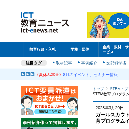
企業・教材・サ
教育行政・入札
学校・団体
ービス
注目タグ
取材記事
事例紹介
文部科学省
《夏休み本番》
8月のイベント、セミナー情報
トップ
STEM・
STEM教育プログラ
2023年3月20日
ガールスカウト
育プログラム