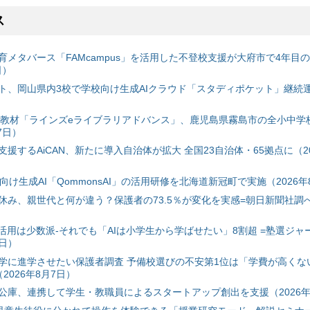
ス
育メタバース「FAMcampus」を活用した不登校支援が大府市で4年目
日）
ト、岡山県内3校で学校向け生成AIクラウド「スタディポケット」継続運用
搭載教材「ラインズeライブラリアドバンス」、鹿児島県霧島市の全小中学
7日）
援するAiCAN、新たに導入自治体が拡大 全国23自治体・65拠点に（20
自治体向け生成AI「QommonsAI」の活用研修を北海道新冠町で実施（2026年
み、親世代と何が違う？保護者の73.5％が変化を実感=朝日新聞社調べ=
I活用は少数派-それでも「AIは小学生から学ばせたい」8割超 =塾選ジャ
7日）
学に進学させたい保護者調査 予備校選びの不安第1位は「学費が高くな
2026年8月7日）
公庫、連携して学生・教職員によるスタートアップ創出を支援（2026年