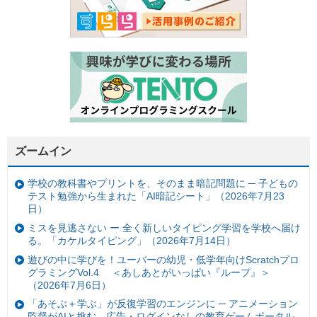
ズームイン
学校の教科書やプリントを、そのまま暗記問題に ─ 子どもの
テスト勉強から生まれた「AI暗記シート」（2026年7月23
日）
ミスを見逃さない ー 全く新しいタイピング学習を学校へ届け
る。「カケルタイピング」（2026年7月14日）
遊びの中に学びを！ユーバーの幼児・低学年向けScratchプロ
グラミングVol.4 ＜あしあとがいっぱい『ループ』＞
（2026年7月6日）
「あそぶ＋学ぶ」が反復学習のエンジンに ─ アニメーション
監督がAIと挑む、広告・ログインなしの教育ゲームポータル