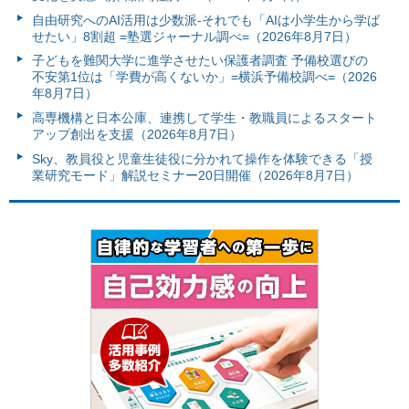
自由研究へのAI活用は少数派-それでも「AIは小学生から学ば
せたい」8割超 =塾選ジャーナル調べ=（2026年8月7日）
子どもを難関大学に進学させたい保護者調査 予備校選びの
不安第1位は「学費が高くないか」=横浜予備校調べ=（2026
年8月7日）
高専機構と日本公庫、連携して学生・教職員によるスタート
アップ創出を支援（2026年8月7日）
Sky、教員役と児童生徒役に分かれて操作を体験できる「授
業研究モード」解説セミナー20日開催（2026年8月7日）