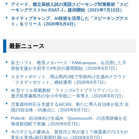
アイード、都立高校入試の英語スピーキング対策教材「スピ
ーキングテストfor ESAT-J」提供開始（2021年7月15日）
ネイティブキャンプ、AI技術を活用した「スピーキングテス
ト」をリリース（2020年5月4日）
最新ニュース
富⼠ソフト、教育メタバース「FAMcampus」を活用した不
登校支援が大府市で4年目の運用開始（2026年8月7日）
スタディポケット、岡山県内3校で学校向け生成AIクラウド
「スタディポケット」継続運用（2026年8月7日）
AI 型ドリル搭載教材「ラインズeライブラリアドバンス」、
鹿児島県霧島市の全小中学校に一斉導入（2026年8月7日）
児童虐待対応を支援するAiCAN、新たに導入自治体が拡大 全
国23自治体・65拠点に（2026年8月7日）
Polimill、自治体向け生成AI「QommonsAI」の活用研修を北
海道新冠町で実施（2026年8月7日）
今の子どもの夏休み、親世代と何が違う？保護者の73.5％が
変化を実感=朝日新聞社調べ=（2026年8月7日）