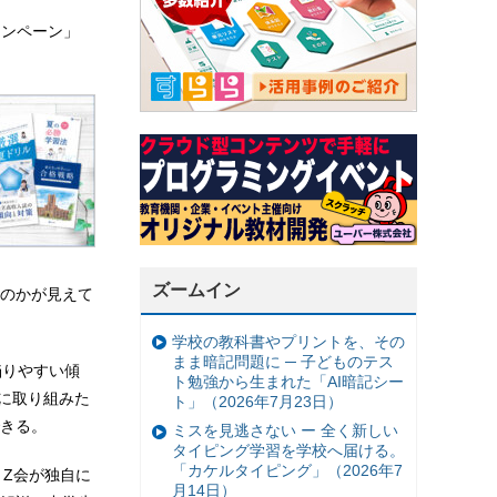
ャンペーン」
ズームイン
のかが見えて
学校の教科書やプリントを、その
まま暗記問題に ─ 子どものテス
陥りやすい傾
ト勉強から生まれた「AI暗記シー
に取り組みた
ト」（2026年7月23日）
きる。
ミスを見逃さない ー 全く新しい
タイピング学習を学校へ届ける。
「カケルタイピング」（2026年7
Z会が独自に
月14日）