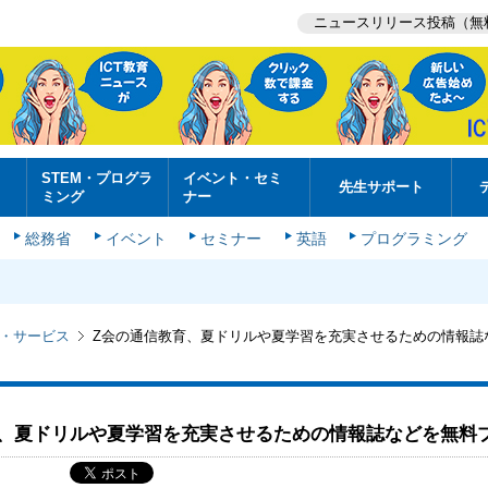
ニュースリリース投稿（無
STEM・プログラ
イベント・セミ
先生サポート
ミング
ナー
総務省
イベント
セミナー
英語
プログラミング
・サービス
Z会の通信教育、夏ドリルや夏学習を充実させるための情報誌
育、夏ドリルや夏学習を充実させるための情報誌などを無料