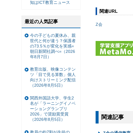
知はICT教育ニュース
関連URL
最近の人気記事
Z会
今の子どもの夏休み、親
世代と何が違う？保護者
の73.5％が変化を実感=
朝日新聞社調べ=（2026
年8月7日）
教育出版、映像コンテン
ツ「目で見る算数」個人
向けストリーミング配信
（2026年8月5日）
関西外国語大学、学生2
名が「ラーニングイノベ
ーショングランプリ
2026」で奨励賞受賞
関連記事
（2026年8月5日）
教員の約7割が生徒の