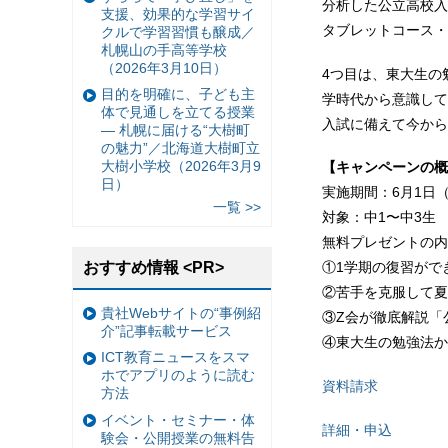
分析した公立高校入
支援、効果的な学習サイ
タブレットコース・
クルで学習習慣も醸成／
札幌山の手高等学校
（2026年3月10日）
4つ目は、東大生の
目的を明確に、子ども主
学時代から意識して
体で見通しを立てる授業
入試に備えて今から
— 札幌に届ける“大樹町
の魅力”／北海道大樹町立
大樹小学校（2026年3月9
【キャンペーンの概
日）
実施期間：6月1日（
一覧 >>
対象：中1〜中3生
無料プレゼントの内
おすすめ情報 <PR>
①1学期の復習がで
②苦手を克服して夏
貴社Webサイトの“事例紹
③Z会が徹底解説「
介”記事転載サービス
④東大生の勉強法か
ICT教育ニュースをスマ
ホでアプリのように読む
資料請求
方法
イベント・セミナー・体
詳細・申込
験会・公開授業の無料告