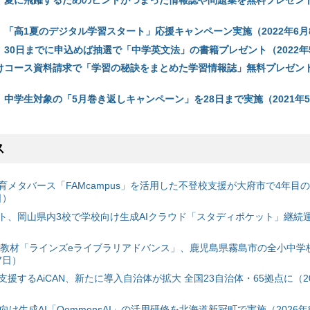
、夏に飛躍するためのヒントがつまった情報誌や問題集を無料プレゼント（
、「高1夏のデジタル学習スタート」応援キャンペーン実施（2022年6月
、30日までに申込めば抽選で「中学英文法」の書籍プレゼント（2022年
けコース資料請求で「学習の秘訣をまとめた学習情報誌」無料プレゼント（
中学生対象の「5月巻き返しキャンペーン」を28日まで実施（2021年5
ス
育メタバース「FAMcampus」を活用した不登校支援が大府市で4年目
日）
ト、岡山県内3校で学校向け生成AIクラウド「スタディポケット」継続運用
搭載教材「ラインズeライブラリアドバンス」、鹿児島県霧島市の全小中学
7日）
援するAiCAN、新たに導入自治体が拡大 全国23自治体・65拠点に（20
自治体向け生成AI「QommonsAI」の活用研修を北海道新冠町で実施（2026年