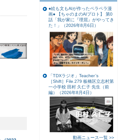
●絵も文もAIが作ったペラペラ漫
画● 【ちゃのまのAIプロト】 第0
話「我が家に『理屈』がやってき
た！」（2026年8月6日）
「TDXラジオ」Teacher’s
［Shift］File.279 板橋区立志村第
一小学校 田村 久仁子 先生（前
編）（2026年8月4日）
動画ニュース一覧 >>