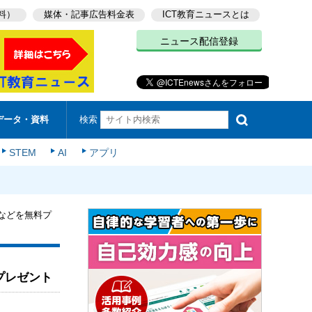
料）
媒体・記事広告料金表
ICT教育ニュースとは
ニュース配信登録
検索
データ・資料
STEM
AI
アプリ
などを無料プ
プレゼント