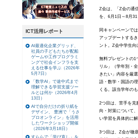
Z会は、「Z会の通
を、6月1日～8月3
同キャンペーンでは
ICT活用レポート
アップデートするき
ント。Z会中学生向
AI最適化企業グリッド、
社員の子どもたちが配船
ゲームや工作プログラミ
無料プレゼントの1
ングで社会インフラを支
リル」（学年別・全
える仕事を学ぶ（2026年
5月7日）
きたい」内容を厳選
「数学AI」で途中式まで
語・数学・国語の理
理解できる学習支援ツー
くる。該当学年のも
ルとは何か（2026年4月
13日）
2つ目は、苦手を克
AIで自分だけの折り紙を
向・対策について、
デザイン、 豊洲で「うさ
プロオンライン」を活用
い学習を具体的に解
したワークショップ開催
（2026年3月18日）
3つ目は、Z会が徹
すららで「学び直し」を