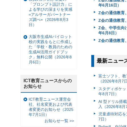
Z会の通信教育
「プロンプト設計力」に
年6月16日）
よる学びの深まりを実感
Z会の通信教育
=アルサーガパートナー
ズ調べ=（2026年8月3
Z会の通信教育
日）
Z会、中学生向
年6月8日）
大阪市生成AIパイロット
Z会の通信教育、
校の実践をもとに作成し
た「学校・教員のための
生成AI活用ガイドブッ
ク」無料公開（2026年8
最新ニュー
月6日）
富⼠ソフト、教
ICT教育ニュースからの
（2026年8月7
お知らせ
スタディポケッ
年8月7日）
ICT教育ニュース運営会
AI 型ドリル
社、社名変更および代表
入（2026年8月
者変更のお知らせ（2025
児童虐待対応を支
年7月1日）
7日）
お知らせ一覧 >>
Polimill、