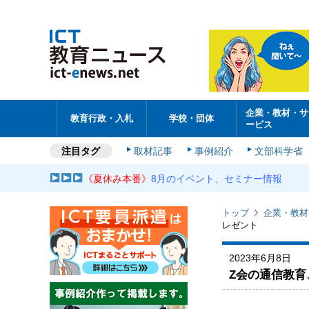
企業・教材・サ
教育行政・入札
学校・団体
ービス
注目タグ
取材記事
事例紹介
文部科学省
《夏休み本番》
8月のイベント、セミナー情報
トップ
企業・教材
レゼント
2023年6月8日
Z会の通信教