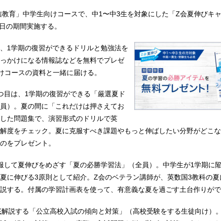
信教育」中学生向けコースで、中1〜中3生を対象にした「Z会夏伸びキ
1日の期間実施する。
、1学期の復習ができるドリルと勉強法を
っかけになる情報誌などを無料でプレゼ
けコースの資料と一緒に届ける。
つ目は、1学期の復習ができる「厳選夏ド
員）。夏の間に「これだけは押さえてお
した問題集で、演習形式のドリルで英
解度をチェック。夏に克服すべき課題やもっと伸ばしたい分野がどこな
のをプレゼント。
服して夏伸びをめざす「夏の必勝学習法」（全員）。中学生が1学期に
夏に伸びる3原則として紹介。Z会のベテラン講師が、英数国3教科の夏
説する。付属の学習計画表を使って、有意義な夏を過ごす土台作りがで
底解説する「公立高校入試の傾向と対策」（高校受験をする生徒向け）。