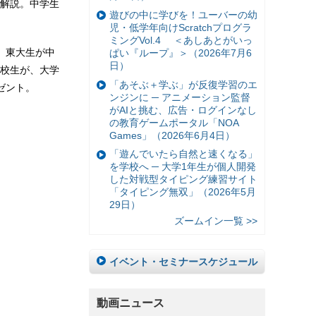
解説。中学生
遊びの中に学びを！ユーバーの幼
児・低学年向けScratchプログラ
ミングVol.4 ＜あしあとがいっ
。東大生が中
ぱい『ループ』＞（2026年7月6
日）
校生が、大学
「あそぶ＋学ぶ」が反復学習のエ
ゼント。
ンジンに ─ アニメーション監督
がAIと挑む、広告・ログインなし
の教育ゲームポータル「NOA
Games」（2026年6月4日）
「遊んでいたら自然と速くなる」
を学校へ ─ 大学1年生が個人開発
した対戦型タイピング練習サイト
「タイピング無双」（2026年5月
29日）
ズームイン一覧 >>
イベント・セミナースケジュール
動画ニュース