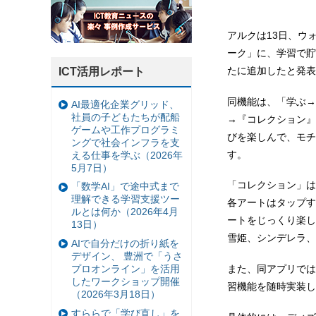
アルクは13日、ウ
ーク」に、学習で貯
たに追加したと発表
ICT活用レポート
同機能は、「学ぶ→
AI最適化企業グリッド、
社員の子どもたちが配船
→『コレクション』
ゲームや工作プログラミ
びを楽しんで、モチ
ングで社会インフラを支
す。
える仕事を学ぶ（2026年
5月7日）
「コレクション」は
「数学AI」で途中式まで
理解できる学習支援ツー
各アートはタップす
ルとは何か（2026年4月
ートをじっくり楽し
13日）
雪姫、シンデレラ、
AIで自分だけの折り紙を
デザイン、 豊洲で「うさ
プロオンライン」を活用
また、同アプリでは
したワークショップ開催
習機能を随時実装し
（2026年3月18日）
すららで「学び直し」を