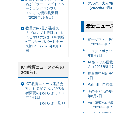
アルク、大人向け
名が「ラーニングイノベ
（2022年10月
ーショングランプリ
2026」で奨励賞受賞
（2026年8月5日）
最新ニュー
教員の約7割が生徒の
「プロンプト設計力」に
よる学びの深まりを実感
富⼠ソフト、教
=アルサーガパートナー
（2026年8月7
ズ調べ=（2026年8月3
日）
スタディポケッ
年8月7日）
AI 型ドリル
入（2026年8月
ICT教育ニュースからの
お知らせ
児童虐待対応を支
7日）
ICT教育ニュース運営会
Polimill、
社、社名変更および代表
今の子どもの夏休
者変更のお知らせ（2025
年8月7日）
年7月1日）
自由研究へのA
お知らせ一覧 >>
=（2026年8月