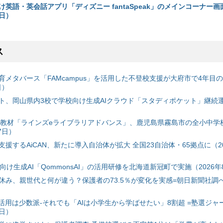
英語・英会話アプリ「ディズニー fantaSpeak」のメインコーナー画
4日）
ス
育メタバース「FAMcampus」を活用した不登校支援が大府市で4年目
日）
ト、岡山県内3校で学校向け生成AIクラウド「スタディポケット」継続運用
搭載教材「ラインズeライブラリアドバンス」、鹿児島県霧島市の全小中学
7日）
援するAiCAN、新たに導入自治体が拡大 全国23自治体・65拠点に（20
自治体向け生成AI「QommonsAI」の活用研修を北海道新冠町で実施（2026年
み、親世代と何が違う？保護者の73.5％が変化を実感=朝日新聞社調べ=
I活用は少数派-それでも「AIは小学生から学ばせたい」8割超 =塾選ジャ
7日）