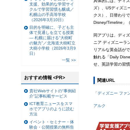
具体的には、ディズ
支援、効果的な学習サイ
ズ）、USディズニー
クルで学習習慣も醸成／
札幌山の手高等学校
クス）、日替わりで
（2026年3月10日）
Disney/Time
目的を明確に、子ども主
体で見通しを立てる授業
同アプリは、ディズ
— 札幌に届ける“大樹町
ニア ディズニーラ
の魅力”／北海道大樹町立
大樹小学校（2026年3月9
リアルな英会話ができ
日）
触れる「Daily 
一覧 >>
せ、英語学習の習慣
おすすめ情報 <PR>
関連URL
貴社Webサイトの“事例紹
「ディズニー ファ
介”記事転載サービス
ICT教育ニュースをスマ
アルク
ホでアプリのように読む
方法
イベント・セミナー・体
験会・公開授業の無料告