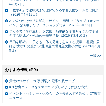
年5月7日）
「数学AI」で途中式まで理解できる学習支援ツールとは何か
（2026年4月13日）
AIで自分だけの折り紙をデザイン、 豊洲で「うさプロオンラ
イン」を活用したワークショップ開催（2026年3月18日）
すららで「学び直し」を支援、効果的な学習サイクルで学習
習慣も醸成／札幌山の手高等学校（2026年3月10日）
目的を明確に、子ども主体で見通しを立てる授業— 札幌に届
ける“大樹町の魅力”／北海道大樹町立大樹小学校（2026年3月
9日）
一覧 >>
おすすめ情報 <PR>
貴社Webサイトの“事例紹介”記事転載サービス
ICT教育ニュースをスマホでアプリのように読む方法
イベント・セミナー・体験会・公開授業の無料告知はICT教育
ニュース