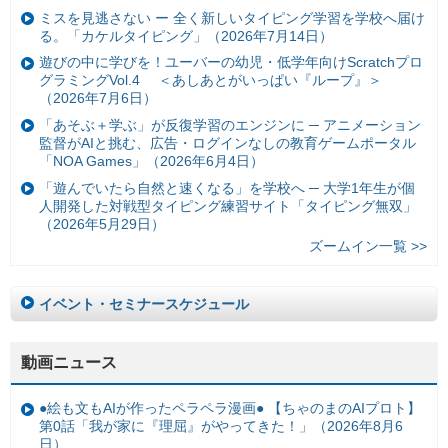
ミスを見逃さない ー 全く新しいタイピング学習を学校へ届け
る。「カケルタイピング」（2026年7月14日）
遊びの中に学びを！ユーバーの幼児・低学年向けScratchプロ
グラミングVol.4 ＜あしあとがいっぱい『ループ』＞
（2026年7月6日）
「あそぶ＋学ぶ」が反復学習のエンジンに ─ アニメーション
監督がAIと挑む、広告・ログインなしの教育ゲームポータル
「NOA Games」（2026年6月4日）
「遊んでいたら自然と速くなる」を学校へ ─ 大学1年生が個
人開発した対戦型タイピング練習サイト「タイピング無双」
（2026年5月29日）
ズームイン一覧 >>
イベント・セミナースケジュール
動画ニュース
●絵も文もAIが作ったペラペラ漫画● 【ちゃのまのAIプロト】
第0話「我が家に『理屈』がやってきた！」（2026年8月6
日）