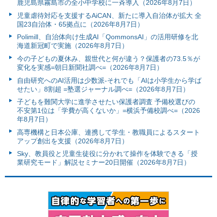
鹿児島県霧島市の全小中学校に一斉導入（2026年8月7日）
児童虐待対応を支援するAiCAN、新たに導入自治体が拡大 全
国23自治体・65拠点に（2026年8月7日）
Polimill、自治体向け生成AI「QommonsAI」の活用研修を北
海道新冠町で実施（2026年8月7日）
今の子どもの夏休み、親世代と何が違う？保護者の73.5％が
変化を実感=朝日新聞社調べ=（2026年8月7日）
自由研究へのAI活用は少数派-それでも「AIは小学生から学ば
せたい」8割超 =塾選ジャーナル調べ=（2026年8月7日）
子どもを難関大学に進学させたい保護者調査 予備校選びの
不安第1位は「学費が高くないか」=横浜予備校調べ=（2026
年8月7日）
高専機構と日本公庫、連携して学生・教職員によるスタート
アップ創出を支援（2026年8月7日）
Sky、教員役と児童生徒役に分かれて操作を体験できる「授
業研究モード」解説セミナー20日開催（2026年8月7日）