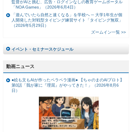
監督がAIと挑む、広告・ログインなしの教育ゲームポータル
「NOA Games」（2026年6月4日）
「遊んでいたら自然と速くなる」を学校へ ─ 大学1年生が個
人開発した対戦型タイピング練習サイト「タイピング無双」
（2026年5月29日）
ズームイン一覧 >>
イベント・セミナースケジュール
動画ニュース
●絵も文もAIが作ったペラペラ漫画● 【ちゃのまのAIプロト】
第0話「我が家に『理屈』がやってきた！」（2026年8月6
日）