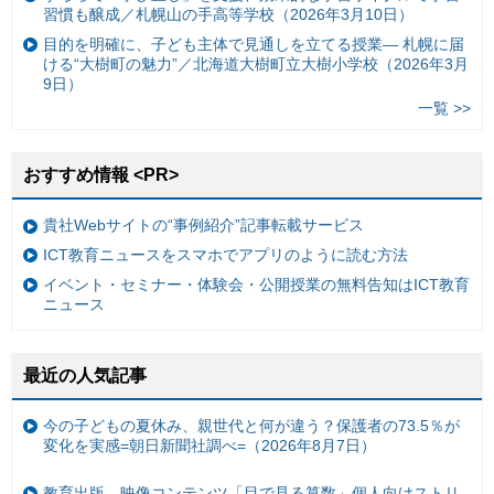
習慣も醸成／札幌山の手高等学校（2026年3月10日）
目的を明確に、子ども主体で見通しを立てる授業— 札幌に届
ける“大樹町の魅力”／北海道大樹町立大樹小学校（2026年3月
9日）
一覧 >>
おすすめ情報 <PR>
貴社Webサイトの“事例紹介”記事転載サービス
ICT教育ニュースをスマホでアプリのように読む方法
イベント・セミナー・体験会・公開授業の無料告知はICT教育
ニュース
最近の人気記事
今の子どもの夏休み、親世代と何が違う？保護者の73.5％が
変化を実感=朝日新聞社調べ=（2026年8月7日）
教育出版、映像コンテンツ「目で見る算数」個人向けストリ