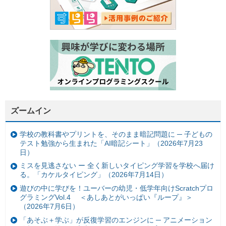
ズームイン
学校の教科書やプリントを、そのまま暗記問題に ─ 子どもの
テスト勉強から生まれた「AI暗記シート」（2026年7月23
日）
ミスを見逃さない ー 全く新しいタイピング学習を学校へ届け
る。「カケルタイピング」（2026年7月14日）
遊びの中に学びを！ユーバーの幼児・低学年向けScratchプロ
グラミングVol.4 ＜あしあとがいっぱい『ループ』＞
（2026年7月6日）
「あそぶ＋学ぶ」が反復学習のエンジンに ─ アニメーション