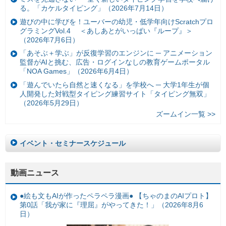
る。「カケルタイピング」（2026年7月14日）
遊びの中に学びを！ユーバーの幼児・低学年向けScratchプロ
グラミングVol.4 ＜あしあとがいっぱい『ループ』＞
（2026年7月6日）
「あそぶ＋学ぶ」が反復学習のエンジンに ─ アニメーション
監督がAIと挑む、広告・ログインなしの教育ゲームポータル
「NOA Games」（2026年6月4日）
「遊んでいたら自然と速くなる」を学校へ ─ 大学1年生が個
人開発した対戦型タイピング練習サイト「タイピング無双」
（2026年5月29日）
ズームイン一覧 >>
イベント・セミナースケジュール
動画ニュース
●絵も文もAIが作ったペラペラ漫画● 【ちゃのまのAIプロト】
第0話「我が家に『理屈』がやってきた！」（2026年8月6
日）