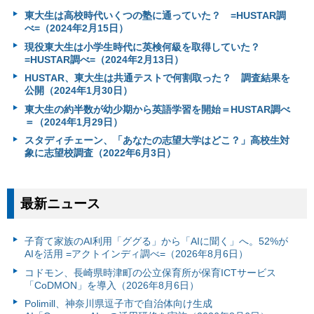
東大生は高校時代いくつの塾に通っていた？ =HUSTAR調
べ=（2024年2月15日）
現役東大生は小学生時代に英検何級を取得していた？
=HUSTAR調べ=（2024年2月13日）
HUSTAR、東大生は共通テストで何割取った？ 調査結果を
公開（2024年1月30日）
東大生の約半数が幼少期から英語学習を開始＝HUSTAR調べ
＝（2024年1月29日）
スタディチェーン、「あなたの志望大学はどこ？」高校生対
象に志望校調査（2022年6月3日）
最新ニュース
子育て家族のAI利用「ググる」から「AIに聞く」へ。52%が
AIを活用 =アクトインディ調べ=（2026年8月6日）
コドモン、長崎県時津町の公立保育所が保育ICTサービス
「CoDMON」を導入（2026年8月6日）
Polimill、神奈川県逗子市で自治体向け生成