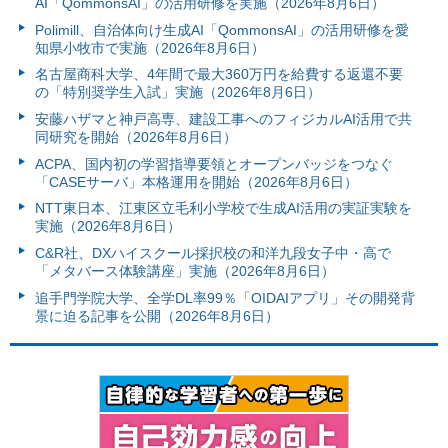
AI「QommonsAI」の活用研修を実施（2026年8月6日）
Polimill、自治体向け生成AI「QommonsAI」の活用研修を愛
知県小牧市で実施（2026年8月6日）
名古屋商科大学、4年間で最大360万円を給費する返還不要
の「特別奨学生入試」実施（2026年8月6日）
安藤ハザマと神戸高専、建設工事へのフィジカルAI活用で共
同研究を開始（2026年8月6日）
ACPA、国内初の学習指導要領とオープンバッジをつなぐ
「CASEサーバ」本格運用を開始（2026年8月6日）
NTT東日本、江東区立毛利小学校で生成AI活用の実証実験を
実施（2026年8月6日）
C&R社、DXハイスクール採択校の和洋九段女子中・高で
「メタバース体験講座」実施（2026年8月6日）
追手門学院大学、全学DL率99％「OIDAIアプリ」その開発背
景に迫る記事を公開（2026年8月6日）