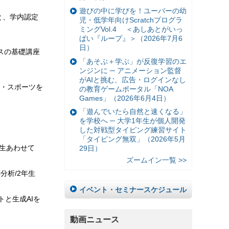
遊びの中に学びを！ユーバーの幼
と、学内認定
児・低学年向けScratchプログラ
ミングVol.4 ＜あしあとがいっ
ぱい『ループ』＞（2026年7月6
日）
スの基礎講座
「あそぶ＋学ぶ」が反復学習のエ
ンジンに ─ アニメーション監督
がAIと挑む、広告・ログインなし
・スポーツを
の教育ゲームポータル「NOA
Games」（2026年6月4日）
「遊んでいたら自然と速くなる」
を学校へ ─ 大学1年生が個人開発
した対戦型タイピング練習サイト
「タイピング無双」（2026年5月
年生あわせて
29日）
ズームイン一覧 >>
分析/2年生
イベント・セミナースケジュール
と生成AIを
動画ニュース