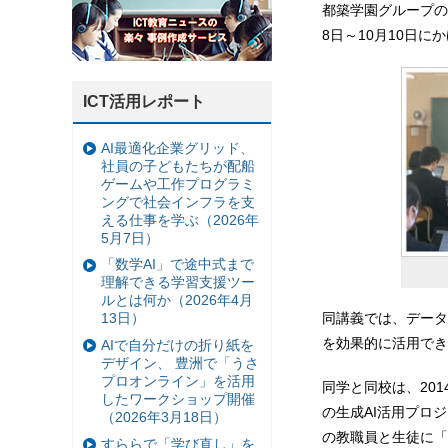
都築学園グループの
8日～10月10日
ICT活用レポート
AI最適化企業グリッド、
社員の子どもたちが配船
ゲームや工作プログラミ
ングで社会インフラを支
える仕事を学ぶ（2026年
5月7日）
「数学AI」で途中式まで
理解できる学習支援ツー
ルとは何か（2026年4月
13日）
同講義では、データ
を効果的に活用でき
AIで自分だけの折り紙を
デザイン、 豊洲で「うさ
プロオンライン」を活用
同学と同校は、20
したワークショップ開催
の生成AI活用プロジ
（2026年3月18日）
の教職員と生徒に「C
すららで「学び直し」を