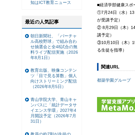
知はICT教育ニュース
■経済学部健康スポ
①7月24日（水）1
が受講予定）
最近の人気記事
② 8月29日（木）
講予定）
朝日新聞社、「バーチャ
ル高校野球」で組み合わ
③10月10日（木）
せ抽選会と全48試合の無
る生徒を指導）
料ライブ配信実施（2026
年8月1日）
関連URL
教育出版、映像コンテン
ツ「目で見る算数」個人
都築学園グループ
向けストリーミング配信
（2026年8月5日）
青山学院大学、青山キャ
ンパスに「統計データサ
イエンス学環」2027年4
月開設予定（2026年7月
31日）
教員の約7割が生徒の