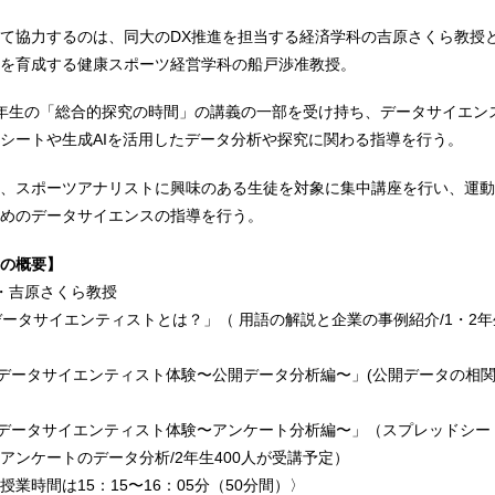
て協力するのは、同大のDX推進を担当する経済学科の吉原さくら教授
を育成する健康スポーツ経営学科の船戸渉准教授。
年生の「総合的探究の時間」の講義の一部を受け持ち、データサイエン
シートや生成AIを活用したデータ分析や探究に関わる指導を行う。
、スポーツアナリストに興味のある生徒を対象に集中講座を行い、運動
めのデータサイエンスの指導を行う。
の概要】
・吉原さくら教授
データサイエンティストとは？」（ 用語の解説と企業の事例紹介/1・2
「データサイエンティスト体験〜公開データ分析編〜」(公開データの相関
「データサイエンティスト体験〜アンケート分析編〜」（スプレッドシート
アンケートのデータ分析/2年生400人が受講予定）
業時間は15：15〜16：05分（50分間）〉