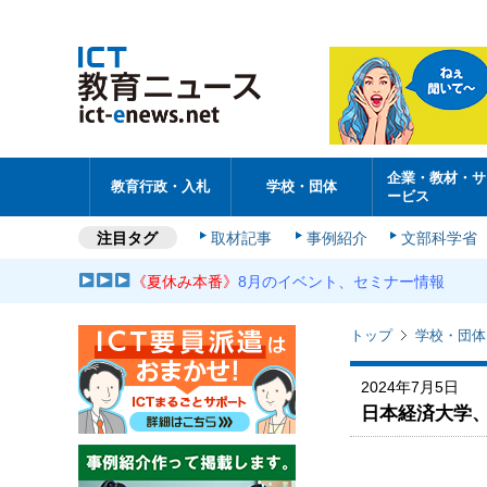
企業・教材・サ
教育行政・入札
学校・団体
ービス
注目タグ
取材記事
事例紹介
文部科学省
《夏休み本番》
8月のイベント、セミナー情報
トップ
学校・団体
2024年7月5日
日本経済大学