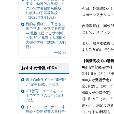
支援、効果的な学習サイ
クルで学習習慣も醸成／
今回、外部講師とし
札幌山の手高等学校
スポーツアナリスト
（2026年3月10日）
目的を明確に、子ども主
吉原教授は、同校2
体で見通しを立てる授業
として、スプレッド
— 札幌に届ける“大樹町
の魅力”／北海道大樹町立
大樹小学校（2026年3月9
また、船戸准教授は
日）
より科学的に行うた
一覧 >>
【筑紫高校での講義
■経済学部経済学科
おすすめ情報 <PR>
①7月8日（月）「
貴社Webサイトの“事例紹
800人が受講予定）
介”記事転載サービス
②8月29日（木）
ICT教育ニュースをスマ
400人が受講予定)
ホでアプリのように読む
③9月19日（木）
方法
使った、満足度調査
イベント・セミナー・体
験会・公開授業の無料告
〈いずれの日程も、授