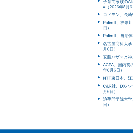
子育て家族のAI
=（2026年8月
コドモン、長崎県
Polimill、
日）
Polimill、
名古屋商科大学
月6日）
安藤ハザマと神
ACPA、国内
年8月6日）
NTT東日本、江
C&R社、DX
月6日）
追手門学院大学、
日）