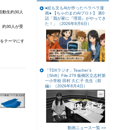
●絵も文もAIが作ったペラペラ漫
活動生約30人
画● 【ちゃのまのAIプロト】 第0
話「我が家に『理屈』がやってき
た！」（2026年8月6日）
 約30人が受
」をテーマにす
「TDXラジオ」Teacher’s
［Shift］File.279 板橋区立志村第
一小学校 田村 久仁子 先生（前
編）（2026年8月4日）
動画ニュース一覧 >>