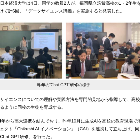
日本経済大学は4日、同学の教員2人が、福岡県立筑紫高校の1・2年生
にかけて計6回、「データサイエンス講義」を実施すると発表した。
昨年の“Chat GPT”研修の様子
サイエンスについての理解や実践方法を専門的見地から指導して、高校
るように同校の生徒を育成する。
14年から高大連携を結んでおり、昨年10月に生成AIを高校の教育現場で
ェクト「Chikushi AI イノベーション」（CAI）を連携して立ち上げ、
hat GPT研修」を行った。