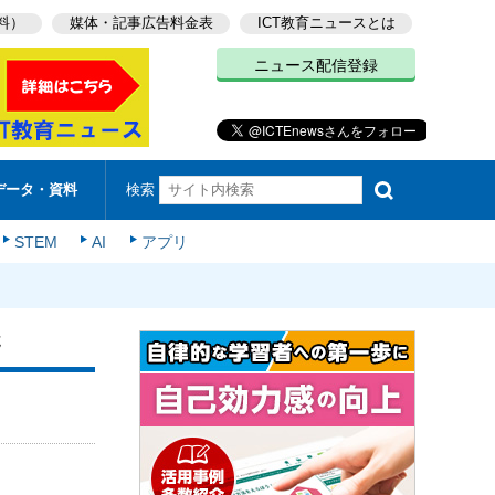
料）
媒体・記事広告料金表
ICT教育ニュースとは
ニュース配信登録
検索
データ・資料
STEM
AI
アプリ
施