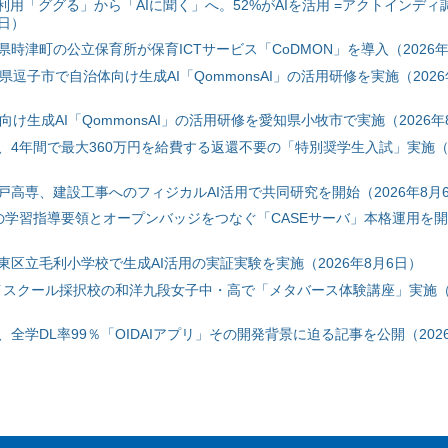
利用「ググる」から「AIに聞く」へ。52%がAIを活用 =アクトインディ
6日）
時津町の公立保育所が保育ICTサービス「CoDMON」を導入（2026年
神奈川県逗子市で自治体向け生成AI「QommonsAI」の活用研修を実施（2026
自治体向け生成AI「QommonsAI」の活用研修を愛知県小牧市で実施（2026年
、4年間で最大360万円を給費する返還不要の「特別奨学生入試」実施（2
戸高専、建設工事へのフィジカルAI活用で共同研究を開始（2026年8月
初の学習指導要領とオープンバッジをつなぐ「CASEサーバ」本格運用を開始
東区立毛利小学校で生成AI活用の実証実験を実施（2026年8月6日）
ハイスクール採択校の和洋九段女子中・高で「メタバース体験講座」実施（2
全学DL率99％「OIDAIアプリ」その開発背景に迫る記事を公開（2026