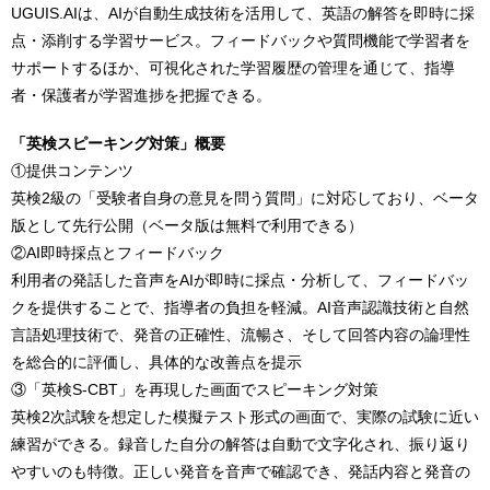
UGUIS.AIは、AIが自動生成技術を活用して、英語の解答を即時に採
点・添削する学習サービス。フィードバックや質問機能で学習者を
サポートするほか、可視化された学習履歴の管理を通じて、指導
者・保護者が学習進捗を把握できる。
「英検スピーキング対策」概要
①提供コンテンツ
英検2級の「受験者自身の意見を問う質問」に対応しており、ベータ
版として先行公開（ベータ版は無料で利用できる）
②AI即時採点とフィードバック
利用者の発話した音声をAIが即時に採点・分析して、フィードバッ
クを提供することで、指導者の負担を軽減。AI音声認識技術と自然
言語処理技術で、発音の正確性、流暢さ、そして回答内容の論理性
を総合的に評価し、具体的な改善点を提示
③「英検S-CBT」を再現した画面でスピーキング対策
英検2次試験を想定した模擬テスト形式の画面で、実際の試験に近い
練習ができる。録音した自分の解答は自動で文字化され、振り返り
やすいのも特徴。正しい発音を音声で確認でき、発話内容と発音の