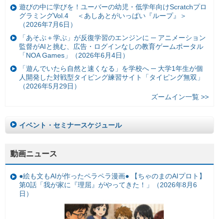
遊びの中に学びを！ユーバーの幼児・低学年向けScratchプロ
グラミングVol.4 ＜あしあとがいっぱい『ループ』＞
（2026年7月6日）
「あそぶ＋学ぶ」が反復学習のエンジンに ─ アニメーション
監督がAIと挑む、広告・ログインなしの教育ゲームポータル
「NOA Games」（2026年6月4日）
「遊んでいたら自然と速くなる」を学校へ ─ 大学1年生が個
人開発した対戦型タイピング練習サイト「タイピング無双」
（2026年5月29日）
ズームイン一覧 >>
イベント・セミナースケジュール
動画ニュース
●絵も文もAIが作ったペラペラ漫画● 【ちゃのまのAIプロト】
第0話「我が家に『理屈』がやってきた！」（2026年8月6
日）