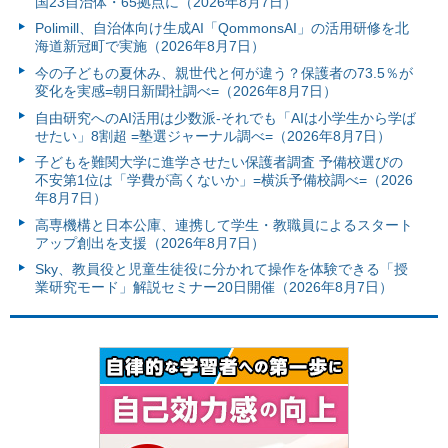
国23自治体・65拠点に（2026年8月7日）
Polimill、自治体向け生成AI「QommonsAI」の活用研修を北
海道新冠町で実施（2026年8月7日）
今の子どもの夏休み、親世代と何が違う？保護者の73.5％が
変化を実感=朝日新聞社調べ=（2026年8月7日）
自由研究へのAI活用は少数派-それでも「AIは小学生から学ば
せたい」8割超 =塾選ジャーナル調べ=（2026年8月7日）
子どもを難関大学に進学させたい保護者調査 予備校選びの
不安第1位は「学費が高くないか」=横浜予備校調べ=（2026
年8月7日）
高専機構と日本公庫、連携して学生・教職員によるスタート
アップ創出を支援（2026年8月7日）
Sky、教員役と児童生徒役に分かれて操作を体験できる「授
業研究モード」解説セミナー20日開催（2026年8月7日）