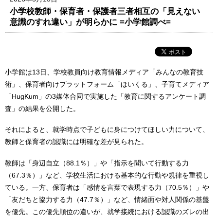
小学校教師・保育者・保護者三者相互の「見えない
意識のすれ違い」が明らかに =小学館調べ=
小学館は13日、学校教員向け教育情報メディア「みんなの教育技
術」、保育者向けプラットフォーム「ほいくる」、子育てメディア
「HugKum」の3媒体合同で実施した「教育に関するアンケート調
査」の結果を公開した。
それによると、就学時点で子どもに身につけてほしい力について、
教師と保育者の認識には明確な差が見られた。
教師は「身辺自立（88.1％）」や「指示を聞いて行動する力
（67.3％）」など、学校生活における基本的な行動や規律を重視し
ている。一方、保育者は「感情を言葉で表現する力（70.5％）」や
「友だちと協力する力（47.7％）」など、情緒面や対人関係の基盤
を優先。この優先順位の違いが、就学接続における認識のズレの出