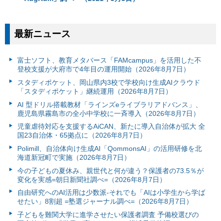
最新ニュース
富⼠ソフト、教育メタバース「FAMcampus」を活用した不
登校支援が大府市で4年目の運用開始（2026年8月7日）
スタディポケット、岡山県内3校で学校向け生成AIクラウド
「スタディポケット」継続運用（2026年8月7日）
AI 型ドリル搭載教材「ラインズeライブラリアドバンス」、
鹿児島県霧島市の全小中学校に一斉導入（2026年8月7日）
児童虐待対応を支援するAiCAN、新たに導入自治体が拡大 全
国23自治体・65拠点に（2026年8月7日）
Polimill、自治体向け生成AI「QommonsAI」の活用研修を北
海道新冠町で実施（2026年8月7日）
今の子どもの夏休み、親世代と何が違う？保護者の73.5％が
変化を実感=朝日新聞社調べ=（2026年8月7日）
自由研究へのAI活用は少数派-それでも「AIは小学生から学ば
せたい」8割超 =塾選ジャーナル調べ=（2026年8月7日）
子どもを難関大学に進学させたい保護者調査 予備校選びの