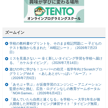
ズームイン
学校の教科書やプリントを、そのまま暗記問題に ─ 子どもの
テスト勉強から生まれた「AI暗記シート」（2026年7月23
日）
ミスを見逃さない ー 全く新しいタイピング学習を学校へ届け
る。「カケルタイピング」（2026年7月14日）
遊びの中に学びを！ユーバーの幼児・低学年向けScratchプロ
グラミングVol.4 ＜あしあとがいっぱい『ループ』＞
（2026年7月6日）
「あそぶ＋学ぶ」が反復学習のエンジンに ─ アニメーション
監督がAIと挑む、広告・ログインなしの教育ゲームポータル
「NOA Games」（2026年6月4日）
「遊んでいたら自然と速くなる」を学校へ ─ 大学1年生が個
人開発した対戦型タイピング練習サイト「タイピング無双」