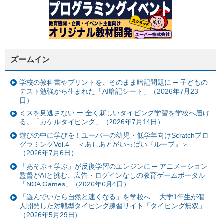
ズームイン
学校の教科書やプリントを、そのまま暗記問題に ─ 子どもの
テスト勉強から生まれた「AI暗記シート」（2026年7月23
日）
ミスを見逃さない ー 全く新しいタイピング学習を学校へ届け
る。「カケルタイピング」（2026年7月14日）
遊びの中に学びを！ユーバーの幼児・低学年向けScratchプロ
グラミングVol.4 ＜あしあとがいっぱい『ループ』＞
（2026年7月6日）
「あそぶ＋学ぶ」が反復学習のエンジンに ─ アニメーション
監督がAIと挑む、広告・ログインなしの教育ゲームポータル
「NOA Games」（2026年6月4日）
「遊んでいたら自然と速くなる」を学校へ ─ 大学1年生が個
人開発した対戦型タイピング練習サイト「タイピング無双」
（2026年5月29日）