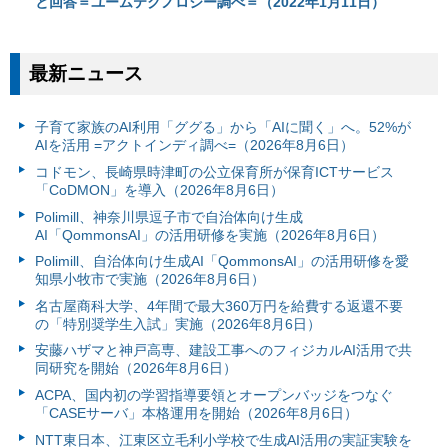
と回答＝ユームテクノロジー調べ＝（2022年1月11日）
最新ニュース
子育て家族のAI利用「ググる」から「AIに聞く」へ。52%が
AIを活用 =アクトインディ調べ=（2026年8月6日）
コドモン、長崎県時津町の公立保育所が保育ICTサービス
「CoDMON」を導入（2026年8月6日）
Polimill、神奈川県逗子市で自治体向け生成
AI「QommonsAI」の活用研修を実施（2026年8月6日）
Polimill、自治体向け生成AI「QommonsAI」の活用研修を愛
知県小牧市で実施（2026年8月6日）
名古屋商科大学、4年間で最大360万円を給費する返還不要
の「特別奨学生入試」実施（2026年8月6日）
安藤ハザマと神戸高専、建設工事へのフィジカルAI活用で共
同研究を開始（2026年8月6日）
ACPA、国内初の学習指導要領とオープンバッジをつなぐ
「CASEサーバ」本格運用を開始（2026年8月6日）
NTT東日本、江東区立毛利小学校で生成AI活用の実証実験を