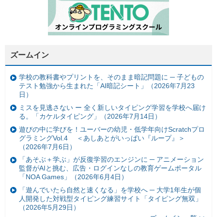
ズームイン
学校の教科書やプリントを、そのまま暗記問題に ─ 子どもの
テスト勉強から生まれた「AI暗記シート」（2026年7月23
日）
ミスを見逃さない ー 全く新しいタイピング学習を学校へ届け
る。「カケルタイピング」（2026年7月14日）
遊びの中に学びを！ユーバーの幼児・低学年向けScratchプロ
グラミングVol.4 ＜あしあとがいっぱい『ループ』＞
（2026年7月6日）
「あそぶ＋学ぶ」が反復学習のエンジンに ─ アニメーション
監督がAIと挑む、広告・ログインなしの教育ゲームポータル
「NOA Games」（2026年6月4日）
「遊んでいたら自然と速くなる」を学校へ ─ 大学1年生が個
人開発した対戦型タイピング練習サイト「タイピング無双」
（2026年5月29日）