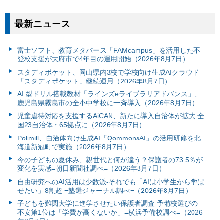
最新ニュース
富⼠ソフト、教育メタバース「FAMcampus」を活用した不
登校支援が大府市で4年目の運用開始（2026年8月7日）
スタディポケット、岡山県内3校で学校向け生成AIクラウド
「スタディポケット」継続運用（2026年8月7日）
AI 型ドリル搭載教材「ラインズeライブラリアドバンス」、
鹿児島県霧島市の全小中学校に一斉導入（2026年8月7日）
児童虐待対応を支援するAiCAN、新たに導入自治体が拡大 全
国23自治体・65拠点に（2026年8月7日）
Polimill、自治体向け生成AI「QommonsAI」の活用研修を北
海道新冠町で実施（2026年8月7日）
今の子どもの夏休み、親世代と何が違う？保護者の73.5％が
変化を実感=朝日新聞社調べ=（2026年8月7日）
自由研究へのAI活用は少数派-それでも「AIは小学生から学ば
せたい」8割超 =塾選ジャーナル調べ=（2026年8月7日）
子どもを難関大学に進学させたい保護者調査 予備校選びの
不安第1位は「学費が高くないか」=横浜予備校調べ=（2026