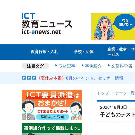
企業・教材・サ
教育行政・入札
学校・団体
ービス
注目タグ
取材記事
事例紹介
文部科学省
《夏休み本番》
8月のイベント、セミナー情報
トップ
データ・資
2026年6月3日
子どものテスト