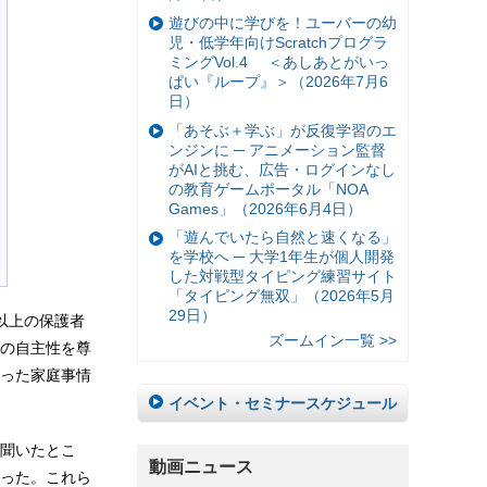
遊びの中に学びを！ユーバーの幼
児・低学年向けScratchプログラ
ミングVol.4 ＜あしあとがいっ
ぱい『ループ』＞（2026年7月6
日）
「あそぶ＋学ぶ」が反復学習のエ
ンジンに ─ アニメーション監督
がAIと挑む、広告・ログインなし
の教育ゲームポータル「NOA
Games」（2026年6月4日）
「遊んでいたら自然と速くなる」
を学校へ ─ 大学1年生が個人開発
した対戦型タイピング練習サイト
「タイピング無双」（2026年5月
29日）
以上の保護者
ズームイン一覧 >>
の自主性を尊
った家庭事情
イベント・セミナースケジュール
聞いたとこ
動画ニュース
だった。これら