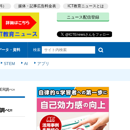
料）
媒体・記事広告料金表
ICT教育ニュースとは
ニュース配信登録
検索
データ・資料
STEM
AI
アプリ
ER調べ=
調べ=