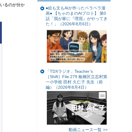
ているのが分か
●絵も文もAIが作ったペラペラ漫
画● 【ちゃのまのAIプロト】 第0
話「我が家に『理屈』がやってき
た！」（2026年8月6日）
「TDXラジオ」Teacher’s
［Shift］File.279 板橋区立志村第
一小学校 田村 久仁子 先生（前
編）（2026年8月4日）
動画ニュース一覧 >>