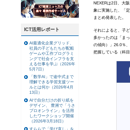
NEXERは2日、
象に実施した、「定
まとめ発表した。
ICT活用レポート
それによると、子ど
多かったのは「まっ
AI最適化企業グリッド、
の傾向）」26.0％
社員の子どもたちが配船
把握している（科目
ゲームや工作プログラミ
ングで社会インフラを支
える仕事を学ぶ（2026年
5月7日）
「数学AI」で途中式まで
理解できる学習支援ツー
ルとは何か（2026年4月
13日）
AIで自分だけの折り紙を
デザイン、 豊洲で「うさ
プロオンライン」を活用
したワークショップ開催
（2026年3月18日）
すららで「学び直し」を