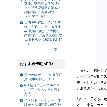
支援、効果的な学習サイ
クルで学習習慣も醸成／
札幌山の手高等学校
（2026年3月10日）
目的を明確に、子ども主
体で見通しを立てる授業
— 札幌に届ける“大樹町
の魅力”／北海道大樹町立
大樹小学校（2026年3月9
日）
一覧 >>
おすすめ情報 <PR>
「まったく把握して
貴社Webサイトの“事例紹
が子どもの定期テス
介”記事転載サービス
重したいという考え
ICT教育ニュースをスマ
があるのかもしれな
ホでアプリのように読む
方法
続いて、子どもの定
イベント・セミナー・体
験会・公開授業の無料告
ろ、「十分にカバー