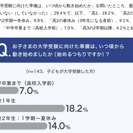
学受験に向けた準備は、いつ頃から動き始めたか」を聞いたところ、最
ない（していなかった）」29.4％で、以下、「高1」18.2％、「高2
2の2学期〜冬休み」9.8％、「高2の春休み（3年生になる直前）」9.1％
、「中学卒業まで（高校入学前）」7.0％、「高3の2学期以降」4.2％と