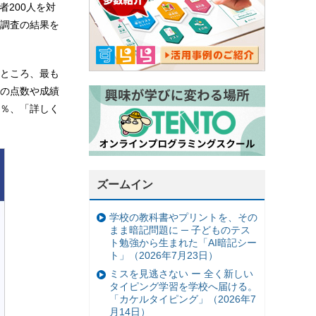
者200人を対
調査の結果を
ところ、最も
体の点数や成績
0％、「詳しく
ズームイン
学校の教科書やプリントを、その
まま暗記問題に ─ 子どものテス
ト勉強から生まれた「AI暗記シー
ト」（2026年7月23日）
ミスを見逃さない ー 全く新しい
タイピング学習を学校へ届ける。
「カケルタイピング」（2026年7
月14日）