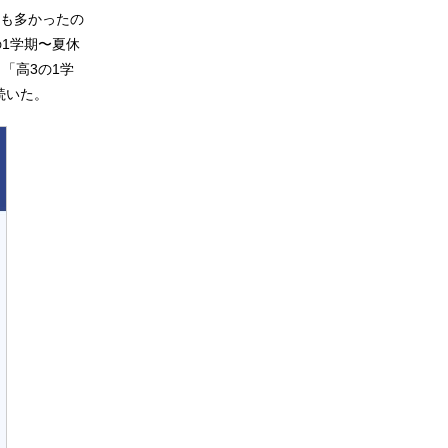
も多かったの
の1学期〜夏休
、「高3の1学
続いた。