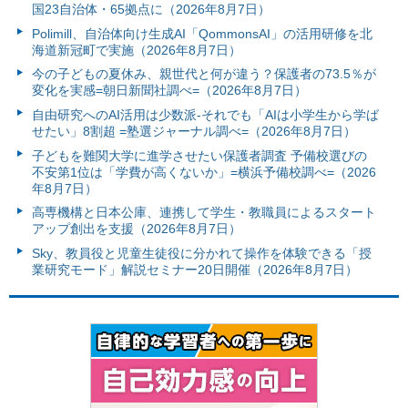
国23自治体・65拠点に（2026年8月7日）
Polimill、自治体向け生成AI「QommonsAI」の活用研修を北
海道新冠町で実施（2026年8月7日）
今の子どもの夏休み、親世代と何が違う？保護者の73.5％が
変化を実感=朝日新聞社調べ=（2026年8月7日）
自由研究へのAI活用は少数派-それでも「AIは小学生から学ば
せたい」8割超 =塾選ジャーナル調べ=（2026年8月7日）
子どもを難関大学に進学させたい保護者調査 予備校選びの
不安第1位は「学費が高くないか」=横浜予備校調べ=（2026
年8月7日）
高専機構と日本公庫、連携して学生・教職員によるスタート
アップ創出を支援（2026年8月7日）
Sky、教員役と児童生徒役に分かれて操作を体験できる「授
業研究モード」解説セミナー20日開催（2026年8月7日）