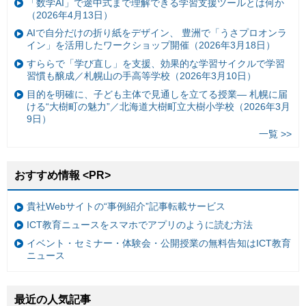
「数学AI」で途中式まで理解できる学習支援ツールとは何か
（2026年4月13日）
AIで自分だけの折り紙をデザイン、 豊洲で「うさプロオンラ
イン」を活用したワークショップ開催（2026年3月18日）
すららで「学び直し」を支援、効果的な学習サイクルで学習
習慣も醸成／札幌山の手高等学校（2026年3月10日）
目的を明確に、子ども主体で見通しを立てる授業— 札幌に届
ける“大樹町の魅力”／北海道大樹町立大樹小学校（2026年3月
9日）
一覧 >>
おすすめ情報 <PR>
貴社Webサイトの“事例紹介”記事転載サービス
ICT教育ニュースをスマホでアプリのように読む方法
イベント・セミナー・体験会・公開授業の無料告知はICT教育
ニュース
最近の人気記事