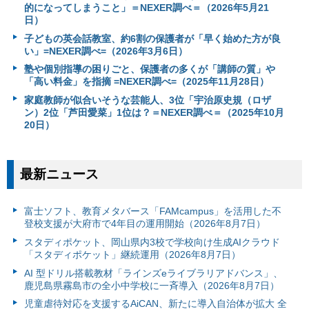
的になってしまうこと」＝NEXER調べ＝（2026年5月21
日）
子どもの英会話教室、約6割の保護者が「早く始めた方が良
い」=NEXER調べ=（2026年3月6日）
塾や個別指導の困りごと、保護者の多くが「講師の質」や
「高い料金」を指摘 =NEXER調べ=（2025年11月28日）
家庭教師が似合いそうな芸能人、3位「宇治原史規（ロザ
ン）2位「芦田愛菜」1位は？＝NEXER調べ＝（2025年10月
20日）
最新ニュース
富⼠ソフト、教育メタバース「FAMcampus」を活用した不
登校支援が大府市で4年目の運用開始（2026年8月7日）
スタディポケット、岡山県内3校で学校向け生成AIクラウド
「スタディポケット」継続運用（2026年8月7日）
AI 型ドリル搭載教材「ラインズeライブラリアドバンス」、
鹿児島県霧島市の全小中学校に一斉導入（2026年8月7日）
児童虐待対応を支援するAiCAN、新たに導入自治体が拡大 全