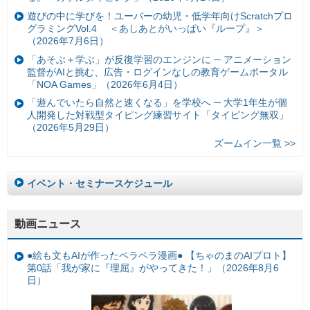
遊びの中に学びを！ユーバーの幼児・低学年向けScratchプロ
グラミングVol.4 ＜あしあとがいっぱい『ループ』＞
（2026年7月6日）
「あそぶ＋学ぶ」が反復学習のエンジンに ─ アニメーション
監督がAIと挑む、広告・ログインなしの教育ゲームポータル
「NOA Games」（2026年6月4日）
「遊んでいたら自然と速くなる」を学校へ ─ 大学1年生が個
人開発した対戦型タイピング練習サイト「タイピング無双」
（2026年5月29日）
ズームイン一覧 >>
イベント・セミナースケジュール
動画ニュース
●絵も文もAIが作ったペラペラ漫画● 【ちゃのまのAIプロト】
第0話「我が家に『理屈』がやってきた！」（2026年8月6
日）