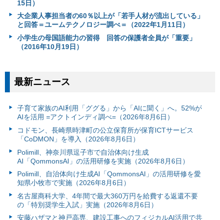
15日）
大企業人事担当者の60％以上が「若手人材が流出している」
と回答＝ユームテクノロジー調べ＝（2022年1月11日）
小学生の母国語能力の習得 回答の保護者全員が「重要」
（2016年10月19日）
最新ニュース
子育て家族のAI利用「ググる」から「AIに聞く」へ。52%が
AIを活用 =アクトインディ調べ=（2026年8月6日）
コドモン、長崎県時津町の公立保育所が保育ICTサービス
「CoDMON」を導入（2026年8月6日）
Polimill、神奈川県逗子市で自治体向け生成
AI「QommonsAI」の活用研修を実施（2026年8月6日）
Polimill、自治体向け生成AI「QommonsAI」の活用研修を愛
知県小牧市で実施（2026年8月6日）
名古屋商科大学、4年間で最大360万円を給費する返還不要
の「特別奨学生入試」実施（2026年8月6日）
安藤ハザマと神戸高専、建設工事へのフィジカルAI活用で共