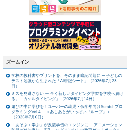
ズームイン
学校の教科書やプリントを、そのまま暗記問題に ─ 子どもの
テスト勉強から生まれた「AI暗記シート」（2026年7月23
日）
ミスを見逃さない ー 全く新しいタイピング学習を学校へ届け
る。「カケルタイピング」（2026年7月14日）
遊びの中に学びを！ユーバーの幼児・低学年向けScratchプロ
グラミングVol.4 ＜あしあとがいっぱい『ループ』＞
（2026年7月6日）
「あそぶ＋学ぶ」が反復学習のエンジンに ─ アニメーション
監督がAIと挑む、広告・ログインなしの教育ゲームポータル