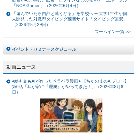
「NOA Games」（2026年6月4日）
「遊んでいたら自然と速くなる」を学校へ ─ 大学1年生が個
人開発した対戦型タイピング練習サイト「タイピング無双」
（2026年5月29日）
ズームイン一覧 >>
イベント・セミナースケジュール
動画ニュース
●絵も文もAIが作ったペラペラ漫画● 【ちゃのまのAIプロト】
第0話「我が家に『理屈』がやってきた！」（2026年8月6
日）