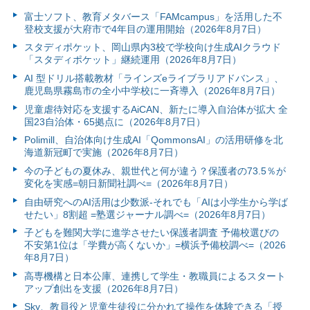
富⼠ソフト、教育メタバース「FAMcampus」を活用した不
登校支援が大府市で4年目の運用開始（2026年8月7日）
スタディポケット、岡山県内3校で学校向け生成AIクラウド
「スタディポケット」継続運用（2026年8月7日）
AI 型ドリル搭載教材「ラインズeライブラリアドバンス」、
鹿児島県霧島市の全小中学校に一斉導入（2026年8月7日）
児童虐待対応を支援するAiCAN、新たに導入自治体が拡大 全
国23自治体・65拠点に（2026年8月7日）
Polimill、自治体向け生成AI「QommonsAI」の活用研修を北
海道新冠町で実施（2026年8月7日）
今の子どもの夏休み、親世代と何が違う？保護者の73.5％が
変化を実感=朝日新聞社調べ=（2026年8月7日）
自由研究へのAI活用は少数派-それでも「AIは小学生から学ば
せたい」8割超 =塾選ジャーナル調べ=（2026年8月7日）
子どもを難関大学に進学させたい保護者調査 予備校選びの
不安第1位は「学費が高くないか」=横浜予備校調べ=（2026
年8月7日）
高専機構と日本公庫、連携して学生・教職員によるスタート
アップ創出を支援（2026年8月7日）
Sky、教員役と児童生徒役に分かれて操作を体験できる「授