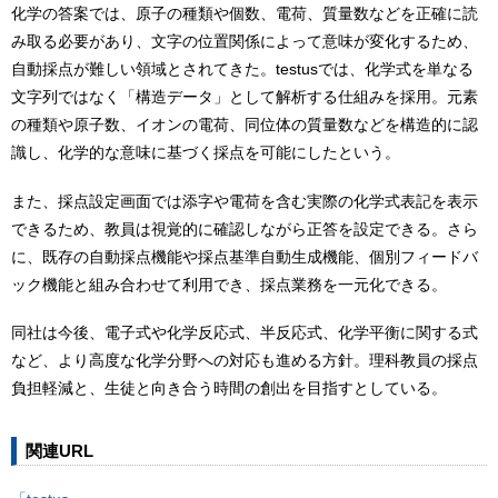
化学の答案では、原子の種類や個数、電荷、質量数などを正確に読
み取る必要があり、文字の位置関係によって意味が変化するため、
自動採点が難しい領域とされてきた。testusでは、化学式を単なる
文字列ではなく「構造データ」として解析する仕組みを採用。元素
の種類や原子数、イオンの電荷、同位体の質量数などを構造的に認
識し、化学的な意味に基づく採点を可能にしたという。
また、採点設定画面では添字や電荷を含む実際の化学式表記を表示
できるため、教員は視覚的に確認しながら正答を設定できる。さら
に、既存の自動採点機能や採点基準自動生成機能、個別フィードバ
ック機能と組み合わせて利用でき、採点業務を一元化できる。
同社は今後、電子式や化学反応式、半反応式、化学平衡に関する式
など、より高度な化学分野への対応も進める方針。理科教員の採点
負担軽減と、生徒と向き合う時間の創出を目指すとしている。
関連URL