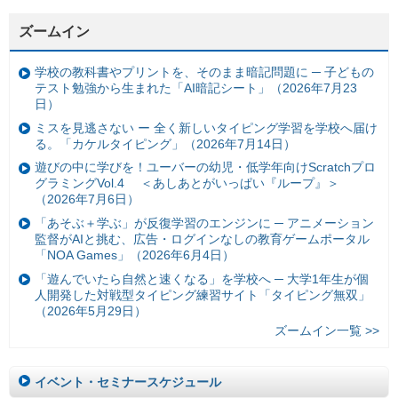
ズームイン
学校の教科書やプリントを、そのまま暗記問題に ─ 子どもの
テスト勉強から生まれた「AI暗記シート」（2026年7月23
日）
ミスを見逃さない ー 全く新しいタイピング学習を学校へ届け
る。「カケルタイピング」（2026年7月14日）
遊びの中に学びを！ユーバーの幼児・低学年向けScratchプロ
グラミングVol.4 ＜あしあとがいっぱい『ループ』＞
（2026年7月6日）
「あそぶ＋学ぶ」が反復学習のエンジンに ─ アニメーション
監督がAIと挑む、広告・ログインなしの教育ゲームポータル
「NOA Games」（2026年6月4日）
「遊んでいたら自然と速くなる」を学校へ ─ 大学1年生が個
人開発した対戦型タイピング練習サイト「タイピング無双」
（2026年5月29日）
ズームイン一覧 >>
イベント・セミナースケジュール