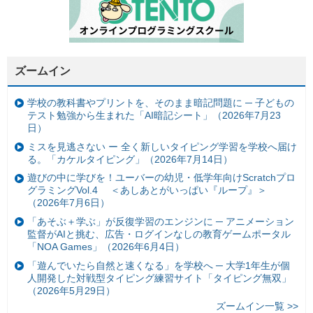
ズームイン
学校の教科書やプリントを、そのまま暗記問題に ─ 子どもの
テスト勉強から生まれた「AI暗記シート」（2026年7月23
日）
ミスを見逃さない ー 全く新しいタイピング学習を学校へ届け
る。「カケルタイピング」（2026年7月14日）
遊びの中に学びを！ユーバーの幼児・低学年向けScratchプロ
グラミングVol.4 ＜あしあとがいっぱい『ループ』＞
（2026年7月6日）
「あそぶ＋学ぶ」が反復学習のエンジンに ─ アニメーション
監督がAIと挑む、広告・ログインなしの教育ゲームポータル
「NOA Games」（2026年6月4日）
「遊んでいたら自然と速くなる」を学校へ ─ 大学1年生が個
人開発した対戦型タイピング練習サイト「タイピング無双」
（2026年5月29日）
ズームイン一覧 >>