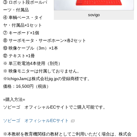
③ ロボット段ボールパ
ーツ・付属品
sovigo
④ 車輌ベース・タイ
ヤ・付属品×1セット
⑦ キーボード×1個
⑧ サーボモータ・サーボホーン×各2セット
⑩ 映像ケーブル（3m）×1本
⑫ テキスト×1冊
※ 単三乾電池4本使用（別売）
※ 映像モニターは付属しておりません。
※IchigoJamは株式会社jig.jpの登録商標です。
価格：16,500円（税抜）
=購入方法=
ソビーゴ オフィシャルECサイトでご購入可能です。
ソビーゴ オフィシャルECサイト
※本教材を教育機関様の教材としてご利用いただく場合は、株式会