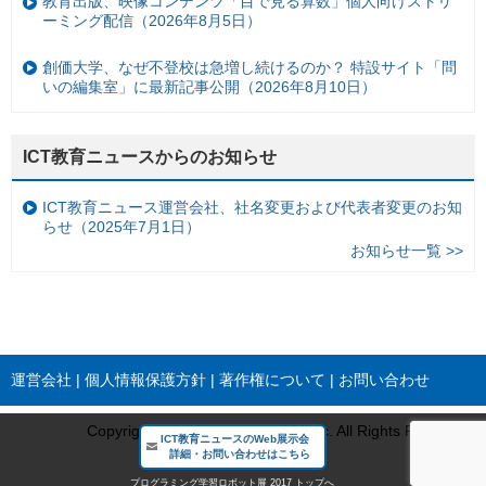
教育出版、映像コンテンツ「目で見る算数」個人向けストリ
ーミング配信（2026年8月5日）
創価大学、なぜ不登校は急増し続けるのか？ 特設サイト「問
いの編集室」に最新記事公開（2026年8月10日）
ICT教育ニュースからのお知らせ
ICT教育ニュース運営会社、社名変更および代表者変更のお知
らせ（2025年7月1日）
お知らせ一覧 >>
運営会社
個人情報保護方針
著作権について
お問い合わせ
Copyright © BREXA Technology Inc. All Rights Reserved.
ICT教育ニュースのWeb展示会
詳細・お問い合わせはこちら
プログラミング学習ロボット展 2017 トップへ