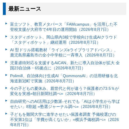
最新ニュース
富⼠ソフト、教育メタバース「FAMcampus」を活用した不
登校支援が大府市で4年目の運用開始（2026年8月7日）
スタディポケット、岡山県内3校で学校向け生成AIクラウド
「スタディポケット」継続運用（2026年8月7日）
AI 型ドリル搭載教材「ラインズeライブラリアドバンス」、
鹿児島県霧島市の全小中学校に一斉導入（2026年8月7日）
児童虐待対応を支援するAiCAN、新たに導入自治体が拡大 全
国23自治体・65拠点に（2026年8月7日）
Polimill、自治体向け生成AI「QommonsAI」の活用研修を北
海道新冠町で実施（2026年8月7日）
今の子どもの夏休み、親世代と何が違う？保護者の73.5％が
変化を実感=朝日新聞社調べ=（2026年8月7日）
自由研究へのAI活用は少数派-それでも「AIは小学生から学ば
せたい」8割超 =塾選ジャーナル調べ=（2026年8月7日）
子どもを難関大学に進学させたい保護者調査 予備校選びの
不安第1位は「学費が高くないか」=横浜予備校調べ=（2026
年8月7日）