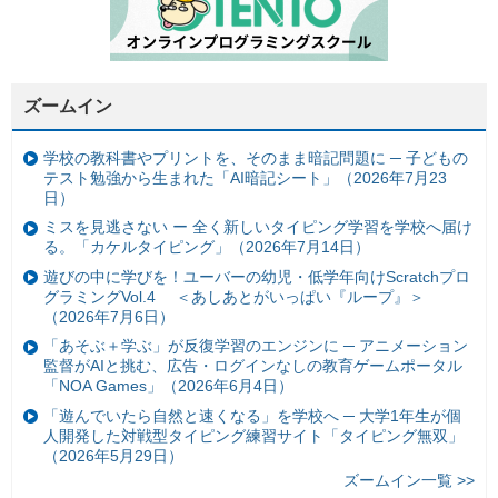
ズームイン
学校の教科書やプリントを、そのまま暗記問題に ─ 子どもの
テスト勉強から生まれた「AI暗記シート」（2026年7月23
日）
ミスを見逃さない ー 全く新しいタイピング学習を学校へ届け
る。「カケルタイピング」（2026年7月14日）
遊びの中に学びを！ユーバーの幼児・低学年向けScratchプロ
グラミングVol.4 ＜あしあとがいっぱい『ループ』＞
（2026年7月6日）
「あそぶ＋学ぶ」が反復学習のエンジンに ─ アニメーション
監督がAIと挑む、広告・ログインなしの教育ゲームポータル
「NOA Games」（2026年6月4日）
「遊んでいたら自然と速くなる」を学校へ ─ 大学1年生が個
人開発した対戦型タイピング練習サイト「タイピング無双」
（2026年5月29日）
ズームイン一覧 >>