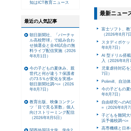
知はICT教育ニュース
最新ニュー
最近の人気記事
富⼠ソフト、教
（2026年8月7
朝日新聞社、「バーチャ
ル高校野球」で組み合わ
スタディポケッ
せ抽選会と全48試合の無
年8月7日）
料ライブ配信実施（2026
AI 型ドリル
年8月1日）
入（2026年8月
児童虐待対応を支
今の子どもの夏休み、親
7日）
世代と何が違う？保護者
の73.5％が変化を実感=
Polimill、
朝日新聞社調べ=（2026
今の子どもの夏休
年8月7日）
年8月7日）
教育出版、映像コンテン
自由研究へのA
ツ「目で見る算数」個人
=（2026年8月
向けストリーミング配信
子どもを難関大
（2026年8月5日）
浜予備校調べ=（
高専機構と日本
関西外国語大学、学生2