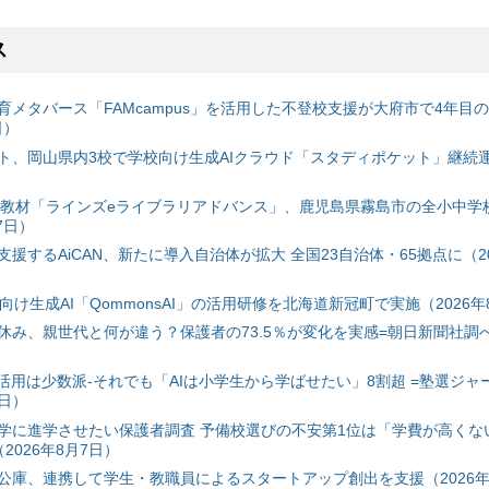
ス
育メタバース「FAMcampus」を活用した不登校支援が大府市で4年目
日）
ト、岡山県内3校で学校向け生成AIクラウド「スタディポケット」継続運用
搭載教材「ラインズeライブラリアドバンス」、鹿児島県霧島市の全小中学
7日）
援するAiCAN、新たに導入自治体が拡大 全国23自治体・65拠点に（20
自治体向け生成AI「QommonsAI」の活用研修を北海道新冠町で実施（2026年
み、親世代と何が違う？保護者の73.5％が変化を実感=朝日新聞社調べ=
I活用は少数派-それでも「AIは小学生から学ばせたい」8割超 =塾選ジャ
7日）
学に進学させたい保護者調査 予備校選びの不安第1位は「学費が高くな
2026年8月7日）
公庫、連携して学生・教職員によるスタートアップ創出を支援（2026年