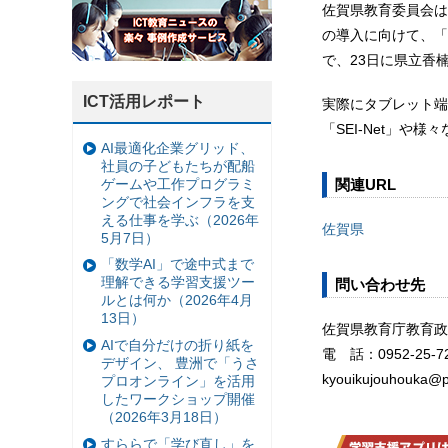
佐賀県教育委員会は
の導入に向けて、「
で、23日に県立香
ICT活用レポート
実際にタブレット端
「SEI-Net」や
AI最適化企業グリッド、
社員の子どもたちが配船
ゲームや工作プログラミ
関連URL
ングで社会インフラを支
える仕事を学ぶ（2026年
佐賀県
5月7日）
「数学AI」で途中式まで
理解できる学習支援ツー
問い合わせ先
ルとは何か（2026年4月
13日）
佐賀県教育庁教育政
AIで自分だけの折り紙を
電 話：0952-25-7
デザイン、 豊洲で「うさ
kyouikujouhouka@pr
プロオンライン」を活用
したワークショップ開催
（2026年3月18日）
すららで「学び直し」を