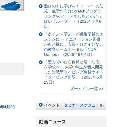
遊びの中に学びを！ユーバーの幼
児・低学年向けScratchプログラ
ミングVol.4 ＜あしあとがいっ
ぱい『ループ』＞（2026年7月6
日）
「あそぶ＋学ぶ」が反復学習のエ
ンジンに ─ アニメーション監督
がAIと挑む、広告・ログインなし
の教育ゲームポータル「NOA
Games」（2026年6月4日）
「遊んでいたら自然と速くなる」
を学校へ ─ 大学1年生が個人開発
した対戦型タイピング練習サイト
「タイピング無双」（2026年5月
29日）
ズームイン一覧 >>
イベント・セミナースケジュール
年4月30
動画ニュース