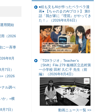
●絵も文もAIが作ったペラペラ漫
画● 【ちゃのまのAIプロト】 第0
話「我が家に『理屈』がやってき
た！」（2026年8月6日）
の運用開始
（2026
校に一斉導
26年8月
「TDXラジオ」Teacher’s
［Shift］File.279 板橋区立志村第
8月7日）
一小学校 田村 久仁子 先生（前
編）（2026年8月4日）
（2026
ーナル調べ
いか」=横
8月7日）
動画ニュース一覧 >>