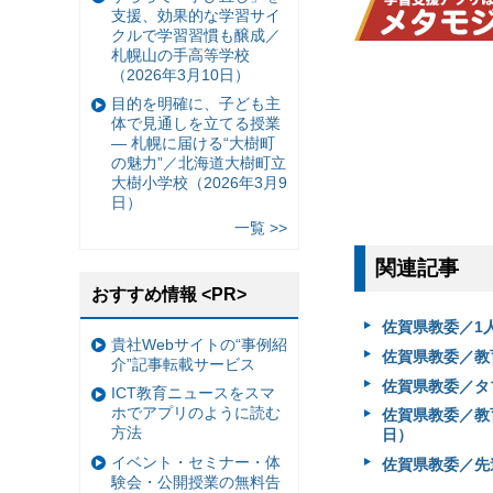
支援、効果的な学習サイ
クルで学習習慣も醸成／
札幌山の手高等学校
（2026年3月10日）
目的を明確に、子ども主
体で見通しを立てる授業
— 札幌に届ける“大樹町
の魅力”／北海道大樹町立
大樹小学校（2026年3月9
日）
一覧 >>
関連記事
おすすめ情報 <PR>
佐賀県教委／1人
貴社Webサイトの“事例紹
佐賀県教委／教育
介”記事転載サービス
佐賀県教委／タ
ICT教育ニュースをスマ
ホでアプリのように読む
佐賀県教委／教育
方法
日）
イベント・セミナー・体
佐賀県教委／先進
験会・公開授業の無料告