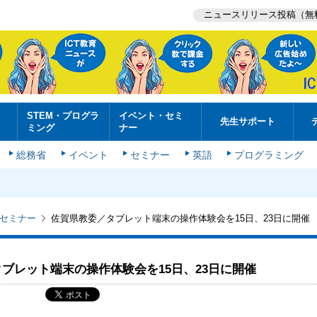
ニュースリリース投稿（無
STEM・プログラ
イベント・セミ
先生サポート
ミング
ナー
総務省
イベント
セミナー
英語
プログラミング
セミナー
佐賀県教委／タブレット端末の操作体験会を15日、23日に開催
ブレット端末の操作体験会を15日、23日に開催