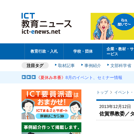
企業・教材・サ
教育行政・入札
学校・団体
ービス
注目タグ
取材記事
事例紹介
文部科学省
《夏休み本番》
8月のイベント、セミナー情報
トップ
イベント・
2013年12月12日
佐賀県教委／タ