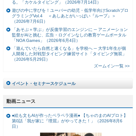
る。「カケルタイピング」（2026年7月14日）
遊びの中に学びを！ユーバーの幼児・低学年向けScratchプロ
グラミングVol.4 ＜あしあとがいっぱい『ループ』＞
（2026年7月6日）
「あそぶ＋学ぶ」が反復学習のエンジンに ─ アニメーション
監督がAIと挑む、広告・ログインなしの教育ゲームポータル
「NOA Games」（2026年6月4日）
「遊んでいたら自然と速くなる」を学校へ ─ 大学1年生が個
人開発した対戦型タイピング練習サイト「タイピング無双」
（2026年5月29日）
ズームイン一覧 >>
イベント・セミナースケジュール
動画ニュース
●絵も文もAIが作ったペラペラ漫画● 【ちゃのまのAIプロト】
第0話「我が家に『理屈』がやってきた！」（2026年8月6
日）