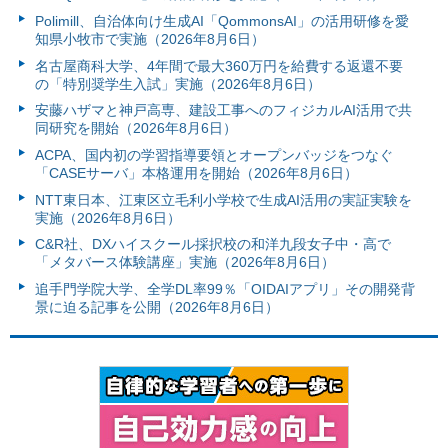
Polimill、自治体向け生成AI「QommonsAI」の活用研修を愛
知県小牧市で実施（2026年8月6日）
名古屋商科大学、4年間で最大360万円を給費する返還不要
の「特別奨学生入試」実施（2026年8月6日）
安藤ハザマと神戸高専、建設工事へのフィジカルAI活用で共
同研究を開始（2026年8月6日）
ACPA、国内初の学習指導要領とオープンバッジをつなぐ
「CASEサーバ」本格運用を開始（2026年8月6日）
NTT東日本、江東区立毛利小学校で生成AI活用の実証実験を
実施（2026年8月6日）
C&R社、DXハイスクール採択校の和洋九段女子中・高で
「メタバース体験講座」実施（2026年8月6日）
追手門学院大学、全学DL率99％「OIDAIアプリ」その開発背
景に迫る記事を公開（2026年8月6日）