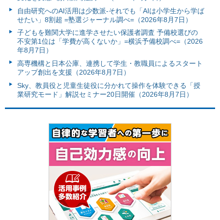
自由研究へのAI活用は少数派-それでも「AIは小学生から学ば
せたい」8割超 =塾選ジャーナル調べ=（2026年8月7日）
子どもを難関大学に進学させたい保護者調査 予備校選びの
不安第1位は「学費が高くないか」=横浜予備校調べ=（2026
年8月7日）
高専機構と日本公庫、連携して学生・教職員によるスタート
アップ創出を支援（2026年8月7日）
Sky、教員役と児童生徒役に分かれて操作を体験できる「授
業研究モード」解説セミナー20日開催（2026年8月7日）