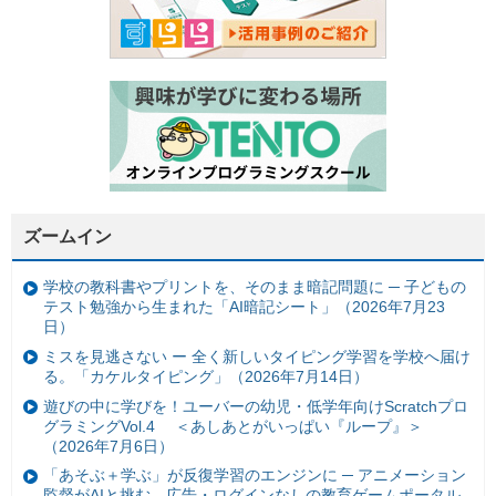
ズームイン
学校の教科書やプリントを、そのまま暗記問題に ─ 子どもの
テスト勉強から生まれた「AI暗記シート」（2026年7月23
日）
ミスを見逃さない ー 全く新しいタイピング学習を学校へ届け
る。「カケルタイピング」（2026年7月14日）
遊びの中に学びを！ユーバーの幼児・低学年向けScratchプロ
グラミングVol.4 ＜あしあとがいっぱい『ループ』＞
（2026年7月6日）
「あそぶ＋学ぶ」が反復学習のエンジンに ─ アニメーション
監督がAIと挑む、広告・ログインなしの教育ゲームポータル