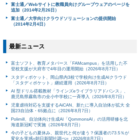
富士通／Webサイトに教職員向けグループウェアのページを
追加（2014年2月26日）
富士通／大学向けクラウドソリューションの提供開始
（2014年2月4日）
最新ニュース
富⼠ソフト、教育メタバース「FAMcampus」を活用した不
登校支援が大府市で4年目の運用開始（2026年8月7日）
スタディポケット、岡山県内3校で学校向け生成AIクラウド
「スタディポケット」継続運用（2026年8月7日）
AI 型ドリル搭載教材「ラインズeライブラリアドバンス」、
鹿児島県霧島市の全小中学校に一斉導入（2026年8月7日）
児童虐待対応を支援するAiCAN、新たに導入自治体が拡大 全
国23自治体・65拠点に（2026年8月7日）
Polimill、自治体向け生成AI「QommonsAI」の活用研修を北
海道新冠町で実施（2026年8月7日）
今の子どもの夏休み、親世代と何が違う？保護者の73.5％が
変化を実感=朝日新聞社調べ=（2026年8月7日）