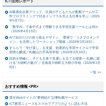
ICT活用レポート
AI最適化企業グリッド、社員の子どもたちが配船ゲームや工
作プログラミングで社会インフラを支える仕事を学ぶ（2026
年5月7日）
「数学AI」で途中式まで理解できる学習支援ツールとは何か
（2026年4月13日）
AIで自分だけの折り紙をデザイン、 豊洲で「うさプロオンラ
イン」を活用したワークショップ開催（2026年3月18日）
すららで「学び直し」を支援、効果的な学習サイクルで学習
習慣も醸成／札幌山の手高等学校（2026年3月10日）
目的を明確に、子ども主体で見通しを立てる授業— 札幌に届
ける“大樹町の魅力”／北海道大樹町立大樹小学校（2026年3月
9日）
一覧 >>
おすすめ情報 <PR>
貴社Webサイトの“事例紹介”記事転載サービス
ICT教育ニュースをスマホでアプリのように読む方法