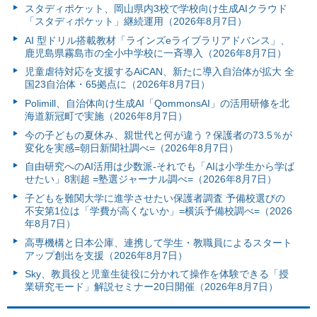
スタディポケット、岡山県内3校で学校向け生成AIクラウド
「スタディポケット」継続運用（2026年8月7日）
AI 型ドリル搭載教材「ラインズeライブラリアドバンス」、
鹿児島県霧島市の全小中学校に一斉導入（2026年8月7日）
児童虐待対応を支援するAiCAN、新たに導入自治体が拡大 全
国23自治体・65拠点に（2026年8月7日）
Polimill、自治体向け生成AI「QommonsAI」の活用研修を北
海道新冠町で実施（2026年8月7日）
今の子どもの夏休み、親世代と何が違う？保護者の73.5％が
変化を実感=朝日新聞社調べ=（2026年8月7日）
自由研究へのAI活用は少数派-それでも「AIは小学生から学ば
せたい」8割超 =塾選ジャーナル調べ=（2026年8月7日）
子どもを難関大学に進学させたい保護者調査 予備校選びの
不安第1位は「学費が高くないか」=横浜予備校調べ=（2026
年8月7日）
高専機構と日本公庫、連携して学生・教職員によるスタート
アップ創出を支援（2026年8月7日）
Sky、教員役と児童生徒役に分かれて操作を体験できる「授
業研究モード」解説セミナー20日開催（2026年8月7日）