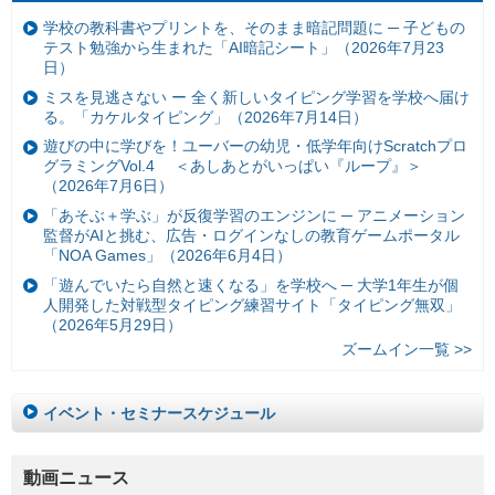
学校の教科書やプリントを、そのまま暗記問題に ─ 子どもの
テスト勉強から生まれた「AI暗記シート」（2026年7月23
日）
ミスを見逃さない ー 全く新しいタイピング学習を学校へ届け
る。「カケルタイピング」（2026年7月14日）
遊びの中に学びを！ユーバーの幼児・低学年向けScratchプロ
グラミングVol.4 ＜あしあとがいっぱい『ループ』＞
（2026年7月6日）
「あそぶ＋学ぶ」が反復学習のエンジンに ─ アニメーション
監督がAIと挑む、広告・ログインなしの教育ゲームポータル
「NOA Games」（2026年6月4日）
「遊んでいたら自然と速くなる」を学校へ ─ 大学1年生が個
人開発した対戦型タイピング練習サイト「タイピング無双」
（2026年5月29日）
ズームイン一覧 >>
イベント・セミナースケジュール
動画ニュース