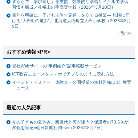
すららで「学び直し」を支援、効果的な学習サイクルで学習
習慣も醸成／札幌山の手高等学校（2026年3月10日）
目的を明確に、子ども主体で見通しを立てる授業— 札幌に届
ける“大樹町の魅力”／北海道大樹町立大樹小学校（2026年3月
9日）
一覧 >>
おすすめ情報 <PR>
貴社Webサイトの“事例紹介”記事転載サービス
ICT教育ニュースをスマホでアプリのように読む方法
イベント・セミナー・体験会・公開授業の無料告知はICT教育
ニュース
最近の人気記事
今の子どもの夏休み、親世代と何が違う？保護者の73.5％が
変化を実感=朝日新聞社調べ=（2026年8月7日）