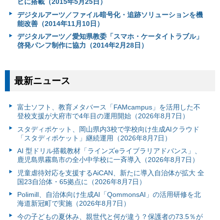
ビに搭載（2015年5月25日）
デジタルアーツ／ファイル暗号化・追跡ソリューションを機
能改善（2014年11月10日）
デジタルアーツ／愛知県教委「スマホ・ケータイトラブル」
啓発パンフ制作に協力（2014年2月28日）
最新ニュース
富⼠ソフト、教育メタバース「FAMcampus」を活用した不
登校支援が大府市で4年目の運用開始（2026年8月7日）
スタディポケット、岡山県内3校で学校向け生成AIクラウド
「スタディポケット」継続運用（2026年8月7日）
AI 型ドリル搭載教材「ラインズeライブラリアドバンス」、
鹿児島県霧島市の全小中学校に一斉導入（2026年8月7日）
児童虐待対応を支援するAiCAN、新たに導入自治体が拡大 全
国23自治体・65拠点に（2026年8月7日）
Polimill、自治体向け生成AI「QommonsAI」の活用研修を北
海道新冠町で実施（2026年8月7日）
今の子どもの夏休み、親世代と何が違う？保護者の73.5％が