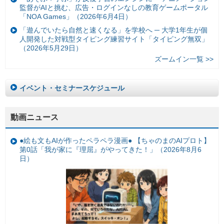
監督がAIと挑む、広告・ログインなしの教育ゲームポータル
「NOA Games」（2026年6月4日）
「遊んでいたら自然と速くなる」を学校へ ─ 大学1年生が個
人開発した対戦型タイピング練習サイト「タイピング無双」
（2026年5月29日）
ズームイン一覧 >>
イベント・セミナースケジュール
動画ニュース
●絵も文もAIが作ったペラペラ漫画● 【ちゃのまのAIプロト】
第0話「我が家に『理屈』がやってきた！」（2026年8月6
日）