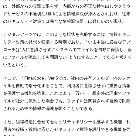
は、外部からの攻撃に限らず、内部からの不正な持ち出しやクラウ
ドサービスの不適切な利用による情報漏洩が原因とされおり、従来
のセキュリティ対策では完全な情報漏洩阻止は難しいのが現状。
デジタルアーツでは、このような現状を克服するには、情報セキュ
リティ対策の発想を転換する時期であり、「いま本当に必要なアプ
ローチは“人に意識させずにシステムでファイルを自動に保護し、仮
にファイルが流出しても問題ない”ようにすること」であると考えて
いるという。
そこで、「FinalCode」Ver.5では、社内の共有フォルダー内のファ
イルを自動で暗号化することで、利用者に意識させずに重要な情報
を保護する機能を強化。これにより、万が一、想定外の理由でファ
イルが社外に流出した場合でも、ファイルは閲覧されず自動で削除
されるため中の情報の漏洩を防ぐことができる。
また、組織構造に合せてセキュリティポリシーを継承する機能、利
用者の役職・役割に応じたセキュリティ権限を設計できる機能を強