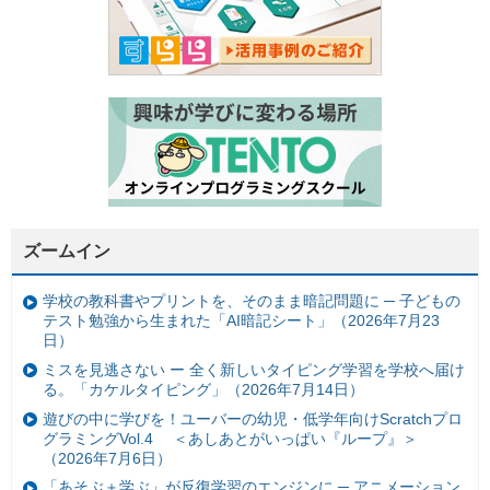
ズームイン
学校の教科書やプリントを、そのまま暗記問題に ─ 子どもの
テスト勉強から生まれた「AI暗記シート」（2026年7月23
日）
ミスを見逃さない ー 全く新しいタイピング学習を学校へ届け
る。「カケルタイピング」（2026年7月14日）
遊びの中に学びを！ユーバーの幼児・低学年向けScratchプロ
グラミングVol.4 ＜あしあとがいっぱい『ループ』＞
（2026年7月6日）
「あそぶ＋学ぶ」が反復学習のエンジンに ─ アニメーション