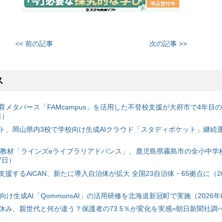
<< 前の記事
次の記事 >>
ス
育メタバース「FAMcampus」を活用した不登校支援が大府市で4年目
日）
ト、岡山県内3校で学校向け生成AIクラウド「スタディポケット」継続運用
搭載教材「ラインズeライブラリアドバンス」、鹿児島県霧島市の全小中学
7日）
援するAiCAN、新たに導入自治体が拡大 全国23自治体・65拠点に（20
自治体向け生成AI「QommonsAI」の活用研修を北海道新冠町で実施（2026年
み、親世代と何が違う？保護者の73.5％が変化を実感=朝日新聞社調べ=