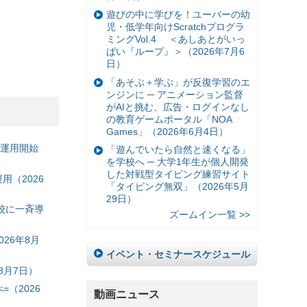
遊びの中に学びを！ユーバーの幼
児・低学年向けScratchプログラ
ミングVol.4 ＜あしあとがいっ
ぱい『ループ』＞（2026年7月6
日）
「あそぶ＋学ぶ」が反復学習のエ
ンジンに ─ アニメーション監督
がAIと挑む、広告・ログインなし
の教育ゲームポータル「NOA
Games」（2026年6月4日）
の運用開始
「遊んでいたら自然と速くなる」
を学校へ ─ 大学1年生が個人開発
した対戦型タイピング練習サイト
（2026
「タイピング無双」（2026年5月
29日）
校に一斉導
ズームイン一覧 >>
26年8月
イベント・セミナースケジュール
8月7日）
（2026
動画ニュース