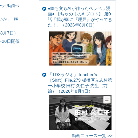
ーナル調べ
●絵も文もAIが作ったペラペラ漫
画● 【ちゃのまのAIプロト】 第0
いか」=横
話「我が家に『理屈』がやってき
た！」（2026年8月6日）
8月7日）
20日開催
「TDXラジオ」Teacher’s
［Shift］File.279 板橋区立志村第
一小学校 田村 久仁子 先生（前
編）（2026年8月4日）
動画ニュース一覧 >>