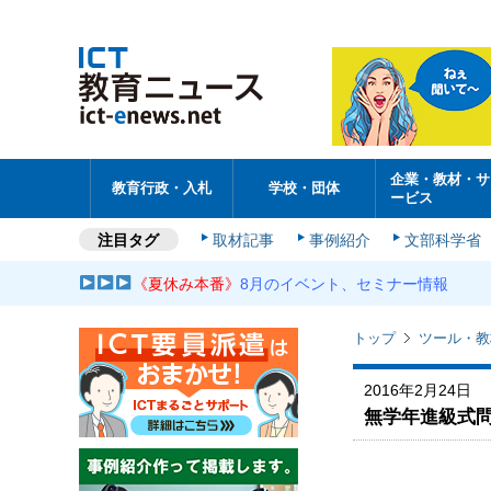
企業・教材・サ
教育行政・入札
学校・団体
ービス
注目タグ
取材記事
事例紹介
文部科学省
《夏休み本番》
8月のイベント、セミナー情報
トップ
ツール・教
2016年2月24日
無学年進級式問