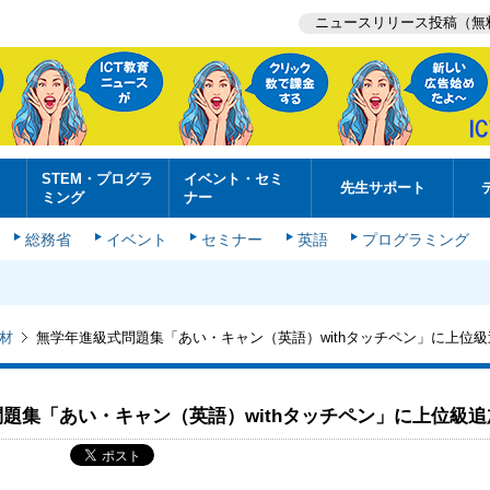
ニュースリリース投稿（無
STEM・プログラ
イベント・セミ
先生サポート
ミング
ナー
総務省
イベント
セミナー
英語
プログラミング
材
無学年進級式問題集「あい・キャン（英語）withタッチペン」に上位級
題集「あい・キャン（英語）withタッチペン」に上位級追