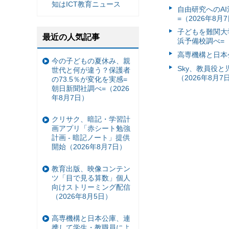
知はICT教育ニュース
自由研究へのA
=（2026年8月
子どもを難関大
最近の人気記事
浜予備校調べ=（
高専機構と日本
今の子どもの夏休み、親
Sky、教員役
世代と何が違う？保護者
（2026年8月7
の73.5％が変化を実感=
朝日新聞社調べ=（2026
年8月7日）
クリサク、暗記・学習計
画アプリ「赤シート勉強
計画 - 暗記ノート」提供
開始（2026年8月7日）
教育出版、映像コンテン
ツ「目で見る算数」個人
向けストリーミング配信
（2026年8月5日）
高専機構と日本公庫、連
携して学生・教職員によ