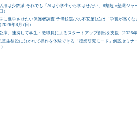
I活用は少数派-それでも「AIは小学生から学ばせたい」8割超 =塾選ジャ
7日）
学に進学させたい保護者調査 予備校選びの不安第1位は「学費が高くな
2026年8月7日）
公庫、連携して学生・教職員によるスタートアップ創出を支援（2026年
と児童生徒役に分かれて操作を体験できる「授業研究モード」解説セミナー
日）