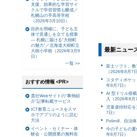
支援、効果的な学習サイ
クルで学習習慣も醸成／
札幌山の手高等学校
（2026年3月10日）
目的を明確に、子ども主
体で見通しを立てる授業
— 札幌に届ける“大樹町
の魅力”／北海道大樹町立
最新ニュー
大樹小学校（2026年3月9
日）
一覧 >>
富⼠ソフト、教
（2026年8月7
スタディポケッ
おすすめ情報 <PR>
年8月7日）
AI 型ドリル
貴社Webサイトの“事例紹
入（2026年8月
介”記事転載サービス
児童虐待対応を支
ICT教育ニュースをスマ
7日）
ホでアプリのように読む
方法
Polimill、
イベント・セミナー・体
今の子どもの夏休
験会・公開授業の無料告
年8月7日）