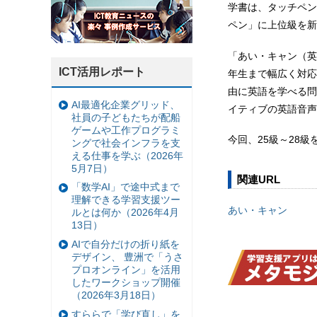
学書は、タッチペン
ペン」に上位級を新
「あい・キャン（英
ICT活用レポート
年生まで幅広く対応
由に英語を学べる問
AI最適化企業グリッド、
イティブの英語音声
社員の子どもたちが配船
ゲームや工作プログラミ
今回、25級～28級
ングで社会インフラを支
える仕事を学ぶ（2026年
5月7日）
関連URL
「数学AI」で途中式まで
理解できる学習支援ツー
あい・キャン
ルとは何か（2026年4月
13日）
AIで自分だけの折り紙を
デザイン、 豊洲で「うさ
プロオンライン」を活用
したワークショップ開催
（2026年3月18日）
すららで「学び直し」を