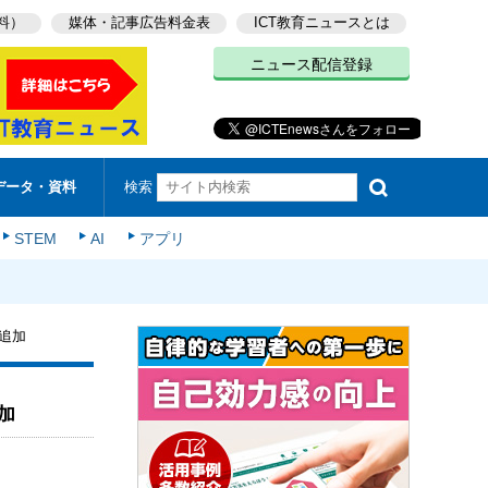
料）
媒体・記事広告料金表
ICT教育ニュースとは
ニュース配信登録
検索
データ・資料
STEM
AI
アプリ
追加
加