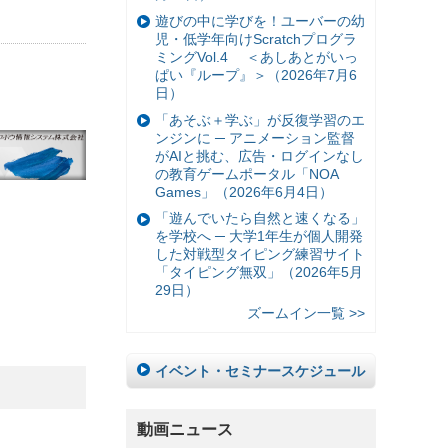
遊びの中に学びを！ユーバーの幼
児・低学年向けScratchプログラ
ミングVol.4 ＜あしあとがいっ
ぱい『ループ』＞（2026年7月6
日）
「あそぶ＋学ぶ」が反復学習のエ
ンジンに ─ アニメーション監督
がAIと挑む、広告・ログインなし
の教育ゲームポータル「NOA
Games」（2026年6月4日）
「遊んでいたら自然と速くなる」
を学校へ ─ 大学1年生が個人開発
した対戦型タイピング練習サイト
「タイピング無双」（2026年5月
29日）
ズームイン一覧 >>
イベント・セミナースケジュール
動画ニュース