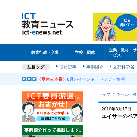
企業・教材・サ
教育行政・入札
学校・団体
ービス
注目タグ
取材記事
事例紹介
文部科学省
《夏休み本番》
8月のイベント、セミナー情報
トップ
ツール・教
2016年3月17日
エイサーのペア