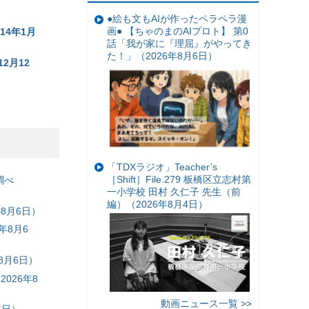
●絵も文もAIが作ったペラペラ漫
画● 【ちゃのまのAIプロト】 第0
14年1月
話「我が家に『理屈』がやってき
た！」（2026年8月6日）
2月12
「TDXラジオ」Teacher’s
［Shift］File.279 板橋区立志村第
調べ
一小学校 田村 久仁子 先生（前
編）（2026年8月4日）
8月6日）
年8月6
8月6日）
026年8
動画ニュース一覧 >>