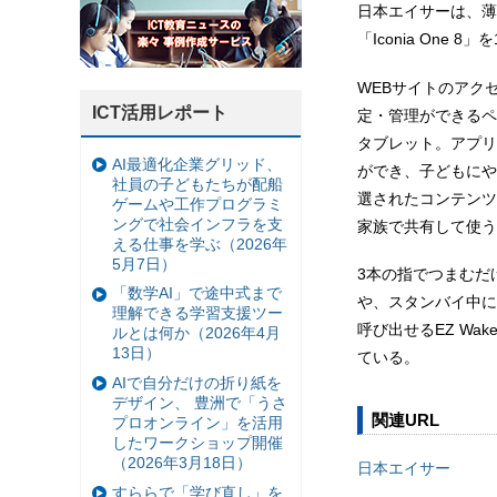
日本エイサーは、薄型軽
「Iconia One 
WEBサイトのアク
ICT活用レポート
定・管理ができるペ
タブレット。アプリ
AI最適化企業グリッド、
ができ、子どもにや
社員の子どもたちが配船
選されたコンテンツ
ゲームや工作プログラミ
ングで社会インフラを支
家族で共有して使う
える仕事を学ぶ（2026年
5月7日）
3本の指でつまむだけ
「数学AI」で途中式まで
や、スタンバイ中に
理解できる学習支援ツー
呼び出せるEZ Wake
ルとは何か（2026年4月
13日）
ている。
AIで自分だけの折り紙を
デザイン、 豊洲で「うさ
関連URL
プロオンライン」を活用
したワークショップ開催
（2026年3月18日）
日本エイサー
すららで「学び直し」を