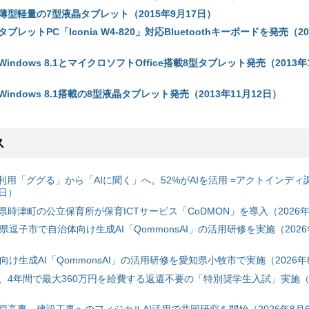
型軽量の7型液晶タブレット（2015年9月17日）
レットPC「Iconia W4-820」対応Bluetoothキーボードを発売（20
ndows 8.1とマイクロソフトOffice搭載8型タブレット発売（2013年1
indows 8.1搭載の8型液晶タブレット発売（2013年11月12日）
ス
利用「ググる」から「AIに聞く」へ。52%がAIを活用 =アクトインディ
6日）
時津町の公立保育所が保育ICTサービス「CoDMON」を導入（2026年
神奈川県逗子市で自治体向け生成AI「QommonsAI」の活用研修を実施（2026
自治体向け生成AI「QommonsAI」の活用研修を愛知県小牧市で実施（2026年
、4年間で最大360万円を給費する返還不要の「特別奨学生入試」実施（2