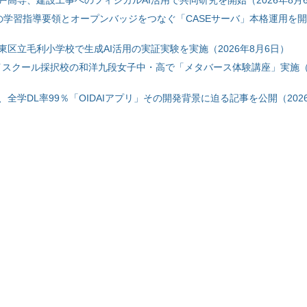
戸高専、建設工事へのフィジカルAI活用で共同研究を開始（2026年8月
初の学習指導要領とオープンバッジをつなぐ「CASEサーバ」本格運用を開始
東区立毛利小学校で生成AI活用の実証実験を実施（2026年8月6日）
ハイスクール採択校の和洋九段女子中・高で「メタバース体験講座」実施（2
全学DL率99％「OIDAIアプリ」その開発背景に迫る記事を公開（2026