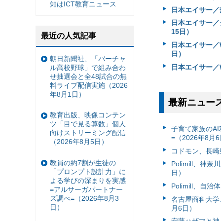
知はICT教育ニュース
日本エイサー／薄
日本エイサー／タブ
15日）
最近の人気記事
日本エイサー／Wi
日）
朝日新聞社、「バーチャ
日本エイサー／W
ル高校野球」で組み合わ
せ抽選会と全48試合の無
料ライブ配信実施（2026
年8月1日）
最新ニュー
教育出版、映像コンテン
ツ「目で見る算数」個人
子育て家族のAI
向けストリーミング配信
=（2026年8月
（2026年8月5日）
コドモン、長崎県
教員の約7割が生徒の
Polimill、
「プロンプト設計力」に
日）
よる学びの深まりを実感
Polimill、
=アルサーガパートナー
ズ調べ=（2026年8月3
名古屋商科大学
日）
月6日）