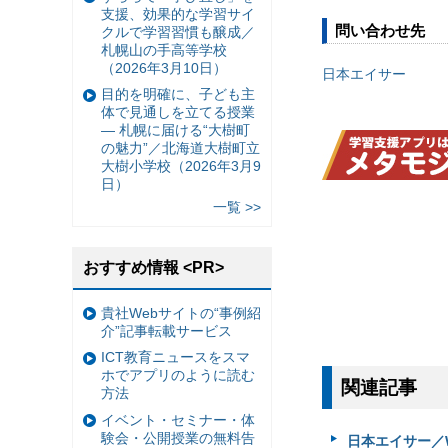
支援、効果的な学習サイ
問い合わせ先
クルで学習習慣も醸成／
札幌山の手高等学校
（2026年3月10日）
日本エイサー
目的を明確に、子ども主
体で見通しを立てる授業
— 札幌に届ける“大樹町
の魅力”／北海道大樹町立
大樹小学校（2026年3月9
日）
一覧 >>
おすすめ情報 <PR>
貴社Webサイトの“事例紹
介”記事転載サービス
ICT教育ニュースをスマ
ホでアプリのように読む
関連記事
方法
イベント・セミナー・体
験会・公開授業の無料告
日本エイサー／Wi