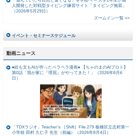
「遊んでいたら自然と速くなる」を学校へ ─ 大学1年生が個
人開発した対戦型タイピング練習サイト「タイピング無双」
（2026年5月29日）
ズームイン一覧 >>
イベント・セミナースケジュール
動画ニュース
●絵も文もAIが作ったペラペラ漫画● 【ちゃのまのAIプロト】
第0話「我が家に『理屈』がやってきた！」（2026年8月6
日）
「TDXラジオ」Teacher’s ［Shift］File.279 板橋区立志村第一
小学校 田村 久仁子 先生（前編）（2026年8月4日）