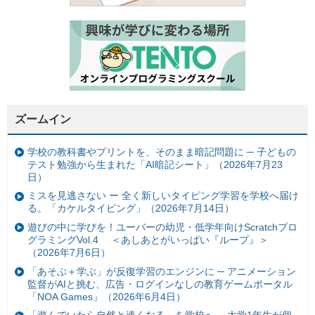
ズームイン
学校の教科書やプリントを、そのまま暗記問題に ─ 子どもの
テスト勉強から生まれた「AI暗記シート」（2026年7月23
日）
ミスを見逃さない ー 全く新しいタイピング学習を学校へ届け
る。「カケルタイピング」（2026年7月14日）
遊びの中に学びを！ユーバーの幼児・低学年向けScratchプロ
グラミングVol.4 ＜あしあとがいっぱい『ループ』＞
（2026年7月6日）
「あそぶ＋学ぶ」が反復学習のエンジンに ─ アニメーション
監督がAIと挑む、広告・ログインなしの教育ゲームポータル
「NOA Games」（2026年6月4日）