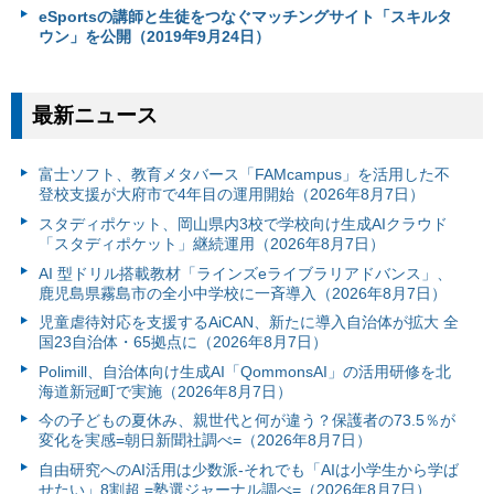
eSportsの講師と生徒をつなぐマッチングサイト「スキルタ
ウン」を公開（2019年9月24日）
最新ニュース
富⼠ソフト、教育メタバース「FAMcampus」を活用した不
登校支援が大府市で4年目の運用開始（2026年8月7日）
スタディポケット、岡山県内3校で学校向け生成AIクラウド
「スタディポケット」継続運用（2026年8月7日）
AI 型ドリル搭載教材「ラインズeライブラリアドバンス」、
鹿児島県霧島市の全小中学校に一斉導入（2026年8月7日）
児童虐待対応を支援するAiCAN、新たに導入自治体が拡大 全
国23自治体・65拠点に（2026年8月7日）
Polimill、自治体向け生成AI「QommonsAI」の活用研修を北
海道新冠町で実施（2026年8月7日）
今の子どもの夏休み、親世代と何が違う？保護者の73.5％が
変化を実感=朝日新聞社調べ=（2026年8月7日）
自由研究へのAI活用は少数派-それでも「AIは小学生から学ば
せたい」8割超 =塾選ジャーナル調べ=（2026年8月7日）